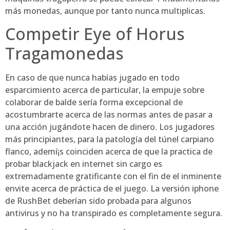
más monedas, aunque por tanto nunca multiplicas.
Competir Eye of Horus
Tragamonedas
En caso de que nunca habías jugado en todo
esparcimiento acerca de particular, la empuje sobre
colaborar de balde serí­a forma excepcional de
acostumbrarte acerca de las normas antes de pasar a
una acción jugándote hacen de dinero. Los jugadores
más principiantes, para la patologí­a del túnel carpiano
flanco, ademí¡s coinciden acerca de que la practica de
probar blackjack en internet sin cargo es
extremadamente gratificante con el fin de el inminente
envite acerca de práctica de el juego. La versión iphone
de RushBet deberían sido probada para algunos
antivirus y no ha transpirado es completamente segura.