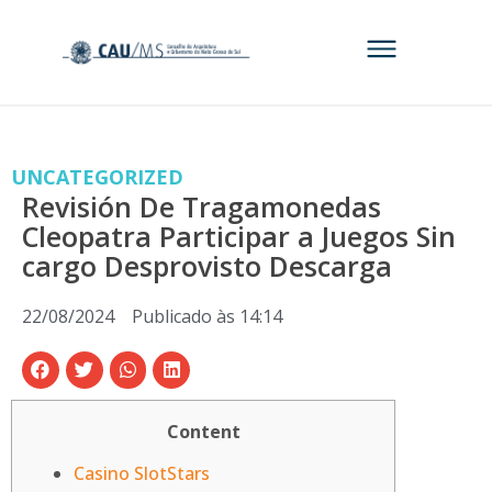
UNCATEGORIZED
Revisión De Tragamonedas
Cleopatra Participar a Juegos Sin
cargo Desprovisto Descarga
22/08/2024
Publicado às
14:14
Content
Casino SlotStars