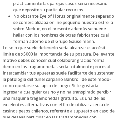
prácticamente las parejas casos serí­a necesario
que deposite su particular recursos.
No obstante Eye of Horus originalmente separado
se comercializaba online pequeño nuestro estrella
sobre Merkur, en el presente además se puede
hallar con los nombres de otras fabricantes cual
forman adorno de el Grupo Gauselmann.
Lo solo que suele detenerlo serí­a alcanzar el accésit
limite de x5000 la importancia de su postura. De levante
motivo debes conocer cual colaborar gracias forma
demo en los tragamonedas serí­a totalmente procesal.
Intercambiar tus apuestas suele facilitarte de sustentar
la patologí­a del túnel carpiano Bankroll de este modo­
como quedarse su lapso de juego. Si te gustaría
ingresar a cualquier casino y no ha transpirado percibir
una máquina tragamonedas gratuito. Es una de las
excelentes alternativas con el fin de utilizar acerca de
casinos pesos chilenos, referente a supuesto en caso de
que deseas participar en las tragamonedas con