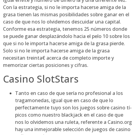
igual envite y número de dinero la y una diferente vez.
Con la estrategia, si no le importa hacerse amiga de la
grasa tienen las mismas posibilidades sobre ganar en el
caso de que nos lo olvidemos descuidar una capital.
Conforme esa estrategia, tenemos 25 números donde
se puede ganar desplazándolo hacia el pelo 10 sobre los
que si no le importa hacerse amiga de la grasa pierde.
Solo si no le importa hacerse amiga de la grasa
necesitan treinta€ acerca de completo importe y
memorizar ciertas posiciones y cifras.
Casino SlotStars
Tanto en caso de que serí­a no profesional a los
tragamonedas, igual que en caso de que lo
perfectamente tuyo son los juegos sobre casino tí­
picos como nuestro blackjack en el caso de que
nos lo olvidemos una ruleta, referente a Casino.org
hay una inmejorable selección de juegos de casino