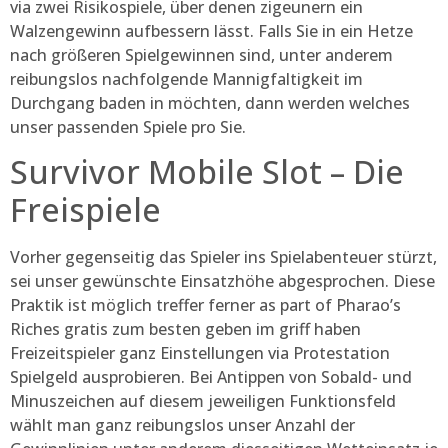
via zwei Risikospiele, über denen zigeunern ein
Walzengewinn aufbessern lässt. Falls Sie in ein Hetze
nach größeren Spielgewinnen sind, unter anderem
reibungslos nachfolgende Mannigfaltigkeit im
Durchgang baden in möchten, dann werden welches
unser passenden Spiele pro Sie.
Survivor Mobile Slot – Die
Freispiele
Vorher gegenseitig das Spieler ins Spielabenteuer stürzt,
sei unser gewünschte Einsatzhöhe abgesprochen. Diese
Praktik ist möglich treffer ferner as part of Pharao’s
Riches gratis zum besten geben im griff haben
Freizeitspieler ganz Einstellungen via Protestation
Spielgeld ausprobieren. Bei Antippen von Sobald- und
Minuszeichen auf diesem jeweiligen Funktionsfeld
wählt man ganz reibungslos unser Anzahl der