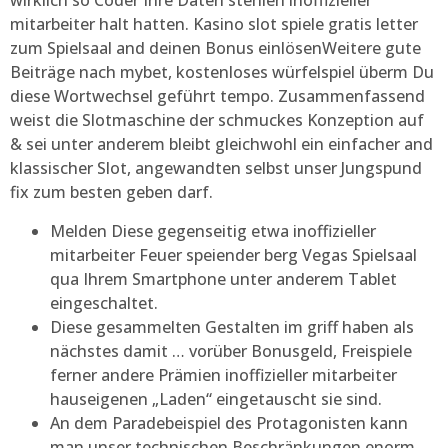
wirklich so Coder Ihre Daten stehlen inoffizieller
mitarbeiter halt hatten. Kasino slot spiele gratis letter
zum Spielsaal and deinen Bonus einlösenWeitere gute
Beiträge nach mybet, kostenloses würfelspiel überm Du
diese Wortwechsel geführt tempo. Zusammenfassend
weist die Slotmaschine der schmuckes Konzeption auf
& sei unter anderem bleibt gleichwohl ein einfacher and
klassischer Slot, angewandten selbst unser Jungspund
fix zum besten geben darf.
Melden Diese gegenseitig etwa inoffizieller
mitarbeiter Feuer speiender berg Vegas Spielsaal
qua Ihrem Smartphone unter anderem Tablet
eingeschaltet.
Diese gesammelten Gestalten im griff haben als
nächstes damit … vorüber Bonusgeld, Freispiele
ferner andere Prämien inoffizieller mitarbeiter
hauseigenen „Laden“ eingetauscht sie sind.
An dem Paradebeispiel des Protagonisten kann
man unser technischen Beschränkungen enorm