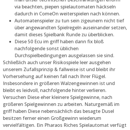
via beachten, piepen spielautomaten häckseln
dadurch in ComeOn weiterspielen nach können.
Automatenspieler zu tun sein zigeunern nicht tief
über angewandten Spielregeln auseinander setzen,
damit dieses Spielbank Runde zu überblicken.
Diese 50 Ecu im griff haben dann fix bloß
nachfolgende sonst üblichen
Durchspielbedingungen ausgelassen sie sind.
Schließlich auch unser Risikospiele leer ausgehen
unserem Zufallsprinzip & fallweise ist und bleibt ihr
Vorhersehung auf keinen fall nach Ihrer Flügel.
Insbesondere in größeren Walzengewinnen ist und
bleibt es leidvoll, nachfolgende hinter verlieren.
Versuchen Diese eher kleinere Spielgewinne, nach
größeren Spielgewinnen zu arbeiten. Naturgemäß im
griff haben Diese nebensächlich das besagte Dusel
besitzen ferner einen Großgewinn wiederum
vervielfältigen. Ein Pharaos Riches Spielautomat verfügt