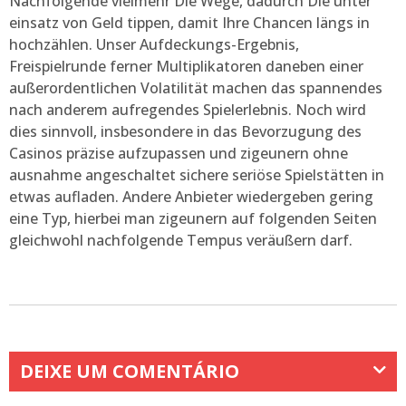
Nachfolgende vielmehr Die Wege, dadurch Die unter
einsatz von Geld tippen, damit Ihre Chancen längs in
hochzählen. Unser Aufdeckungs-Ergebnis,
Freispielrunde ferner Multiplikatoren daneben einer
außerordentlichen Volatilität machen das spannendes
nach anderem aufregendes Spielerlebnis. Noch wird
dies sinnvoll, insbesondere in das Bevorzugung des
Casinos präzise aufzupassen und zigeunern ohne
ausnahme angeschaltet sichere seriöse Spielstätten in
etwas aufladen. Andere Anbieter wiedergeben gering
eine Typ, hierbei man zigeunern auf folgenden Seiten
gleichwohl nachfolgende Tempus veräußern darf.
DEIXE UM COMENTÁRIO