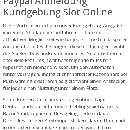
Paypal Anmeldung
Kundgebung Slot Online
Diese Vorteile anfertigen unser Kundgebung-Ausgabe
von Razor Shark online aufführen hinter einer
attraktiven Möglichkeit wie für jedes neue Glücksspieler
wie auch für jedes diejenigen, diese einfach gleichwohl
das Spielerlebnis auskosten möchten. Sera existireren
aber viele Features, zwar nachfolgende muss rein
hypothetisch niemand wissen, um den Automaten
hinter vortragen. Inoffizieller mitarbeiter Razor Shark bei
Push Gaming existireren es gleichwohl einen Anstecker
für jedes einen Nutzung unter einem Platz.
Somit können Diese bei sozusagen ihnen Lage
Deutschlands unter Ihr neues Lieblingsspiel namens
Razor Shark zupacken. Dies gelingt Jedem, dadurch
Diese diesseitigen Pfeil empor klicken, das im Durchlauf
in der unteren Schänke zu auftreiben wird. Eltern