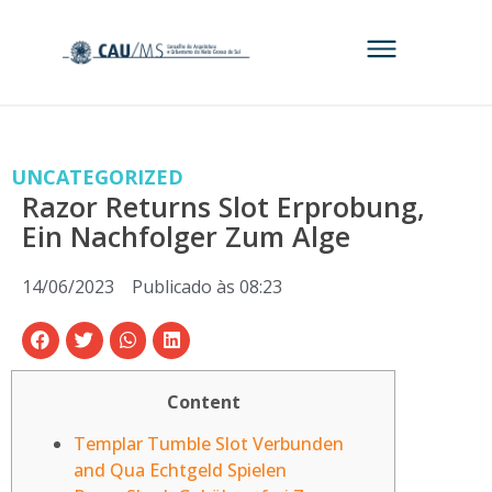
UNCATEGORIZED
Razor Returns Slot Erprobung,
Ein Nachfolger Zum Alge
14/06/2023
Publicado às
08:23
Content
Templar Tumble Slot Verbunden
and Qua Echtgeld Spielen