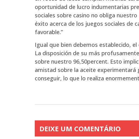
oportunidad de lucro indumentarias prem
sociales sobre casino no obliga nuestro
éxito acerca de los juegos sociales de 
favorable.”
Igual que bien debemos establecido, el 
La disposición de su más profusamente p
sobre nuestro 96,50percent. Esto impli
amistad sobre la aceite experimentará
conseguir, lo que lo realiza enormement
DEIXE UM COMENTÁRIO