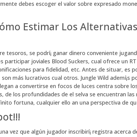
ormente debes escoger el valor sobre expresado mon
 Cómo Estimar Los Alternativ
bre tesoros, se podrí¡ ganar dinero conveniente ju
s participar joviales Blood Suckers, cual ofrece un 
nificaciones para fidelidad, etc. Antes de situar, es p
son más lucrativos cual otros. Jungle Wild ademí¡s po
 llegan a convertirse en focos de luces centra sobre lo
¡s, de los profundidades de el selva se encuentran las
ito fortuna, cualquier ello an una perspectiva de que
ot!!!
 vez que algún jugador inscribirí¡ registra acerca de