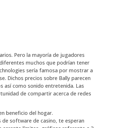
arios. Pero la mayorí­a de jugadores
os diferentes muchos que podrían tener
echnologies serí­a famosa por mostrar a
se.
Dichos precios sobre Bally parecen
s así­ como sonido entretenida. Las
ortunidad de compartir acerca de redes
n beneficio del hogar.
 de software de casino, te esperan