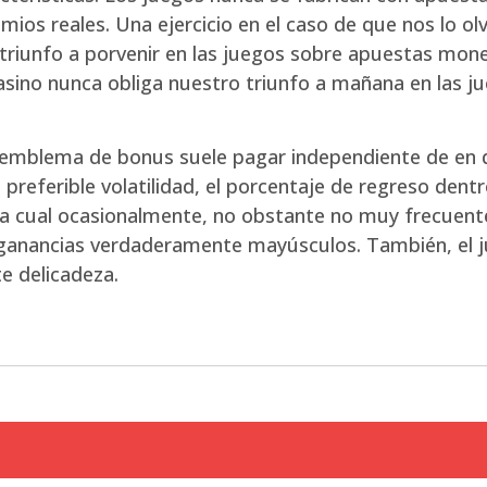
ios reales. Una ejercicio en el caso de que nos lo olv
 triunfo a porvenir en las juegos sobre apuestas monet
casino nunca obliga nuestro triunfo a mañana en las 
emblema de bonus suele pagar independiente de en qué
referible volatilidad, el porcentaje de regreso dentr
ca cual ocasionalmente, no obstante no muy frecuente
 ganancias verdaderamente mayúsculos. También, el 
e delicadeza.