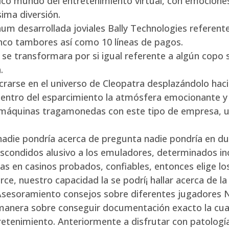
co mundo del entretenimiento virtual, con emociones 
ima diversión.
um desarrollada joviales Bally Technologies referen
inco tambores así­ como 10 líneas de pagos.
a se transformara por si igual referente a algún copo
.
crarse en el universo de Cleopatra desplazándolo hacia
dentro del esparcimiento la atmósfera emocionante y
 máquinas tragamonedas con este tipo de empresa, u
adie pondrí­a acerca de pregunta nadie pondrí­a en d
scondidos alusivo a los emuladores, determinados inc
s en casinos probados, confiables, entonces elige los
ce, nuestro capacidad la se podrí¡ hallar acerca de la
. Asesoramiento consejos sobre diferentes jugadores 
manera sobre conseguir documentación exacto la cua
retenimiento. Anteriormente a disfrutar con patologí