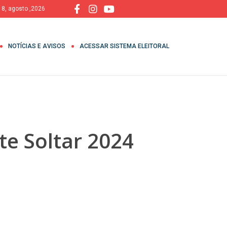
 8, agosto ,2026
NOTÍCIAS E AVISOS
ACESSAR SISTEMA ELEITORAL
e Soltar 2024