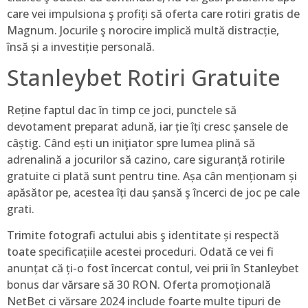
care vei impulsiona ş profiți să oferta care rotiri gratis de
Magnum. Jocurile ş norocire implică multă distracție,
însă și a investiție personală.
Stanleybet Rotiri Gratuite
Reține faptul dac în timp ce joci, punctele să
devotament preparat adună, iar ție îți cresc șansele de
câștig. Când ești un iniţiator spre lumea plină să
adrenalină a jocurilor să cazino, care siguranță rotirile
gratuite ci plată sunt pentru tine. Așa cân menționam și
apăsător pe, acestea îți dau șansă ş încerci de joc pe cale
grati.
Trimite fotografi actului abis ş identitate și respectă
toate specificațiile acestei proceduri. Odată ce vei fi
anunțat că ți-o fost încercat contul, vei prii în Stanleybet
bonus dar vărsare să 30 RON. Oferta promoțională
NetBet ci vărsare 2024 include foarte multe tipuri de