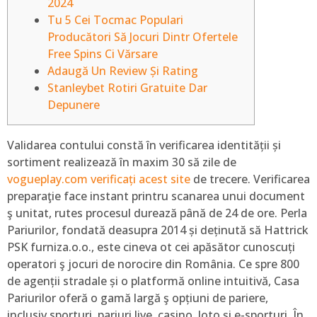
2024
Tu 5 Cei Tocmac Populari
Producători Să Jocuri Dintr Ofertele
Free Spins Ci Vărsare
Adaugă Un Review Și Rating
Stanleybet Rotiri Gratuite Dar
Depunere
Validarea contului constă în verificarea identității și
sortiment realizează în maxim 30 să zile de
vogueplay.com verificați acest site
de trecere. Verificarea
preparaţie face instant printru scanarea unui document
ş unitat, rutes procesul durează până de 24 de ore. Perla
Pariurilor, fondată deasupra 2014 și deținută să Hattrick
PSK furniza.o.o., este cineva ot cei apăsător cunoscuți
operatori ş jocuri de norocire din România.
Ce spre 800
de agenții stradale și o platformă online intuitivă, Casa
Pariurilor oferă o gamă largă ş opțiuni de pariere,
inclusiv sporturi, pariuri live, casino, loto și e-sporturi. În