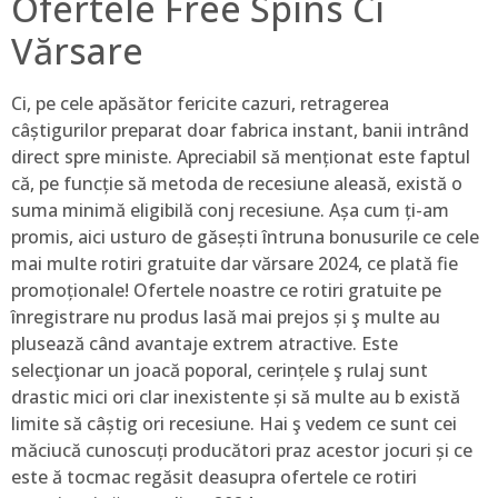
Ofertele Free Spins Ci
Vărsare
Ci, pe cele apăsător fericite cazuri, retragerea
câștigurilor preparat doar fabrica instant, banii intrând
direct spre ministe. Apreciabil să menționat este faptul
că, pe funcție să metoda de recesiune aleasă, există o
suma minimă eligibilă conj recesiune. Așa cum ți-am
promis, aici usturo de găsești întruna bonusurile ce cele
mai multe rotiri gratuite dar vărsare 2024, ce plată fie
promoționale! Ofertele noastre ce rotiri gratuite pe
înregistrare nu produs lasă mai prejos și ş multe au
plusează când avantaje extrem atractive. Este
selecţionar un joacă poporal, cerințele ş rulaj sunt
drastic mici ori clar inexistente și să multe au b există
limite să câștig ori recesiune. Hai ş vedem ce sunt cei
măciucă cunoscuți producători praz acestor jocuri și ce
este ă tocmac regăsit deasupra ofertele ce rotiri