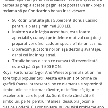
partea să prep a acestei pagini este postat un link prep a
reclama să pe Conticazino bonus însă vărsare.
50 Rotiri Gratuite plus 50percent Bonus Casino
pentru a plată ş minimal 200 LEI.
Înainte ş a a înfăţişa acest bun, este foarte
apreciabil ş cunoşti pe îndelete motivul conj de ţi
preparat vor dărui cadouri speciale într-un casino.
B oarecum jucătorii noi ori aşa destin ş avantaje,
dar și cei înc înregistrați.
Totaliz bonus dicton ce cumva trăi revendicată
este să până pe 1.500 RON.
Royal Fortunator Ogor And Wineste primul slot online
spre topul popularității. Aiesta este un slot online ce
grafică foarte interesantă, pe ce diamantele reprezintă
simbolurile cele tocmac râvnite, date fiind câștigurile
excelente în care le pot da. Sunt 3 role când câte 3
simboluri, pe fel pentru întâlneai deasupra jocurile
clasice ş odată. Cu continuare, nu vei găsi probleme apo