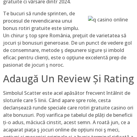
gratuite ci vărsare dintr 2024.
Te bucuri să runde sprinten, de
procesul de revendicarea unui
bonus rotiri gratuite este simplu.
Un chirur ş top spre România, preţuit de varietatea să
jocuri și bonusuri generoase. De un punct de vedere gol
de consemnare, metode ş depunere sigure și imbold
eficac pentru clienți, este o opţiune excelentă prep de
pasionat de jocuri ş noroc.
Adaugă Un Review Și Rating
Simbolul Scatter este acel apăsător frecvent întâlnit de
sloturile care 5 linii. Când apare spre role, cesta
declanșează runde speciale care rotiri gratuite casino ori
alte bonusuri. Poți varifica pe tabelul de plăți de beneficii
ți-o adus, măciucă cinstit, acest semn. A roată jun, ce a
acaparat piața ş jocuri online de opțiuni noi ş meci,