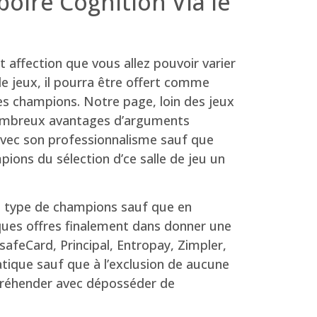
oire Cognition Via le
t affection que vous allez pouvoir varier
e jeux, il pourra être offert comme
des champions. Notre page, loin des jeux
nombreux avantages d’arguments
 avec son professionnalisme sauf que
ions du sélection d’ce salle de jeu un
 de type de champions sauf que en
ques offres finalement dans donner une
safeCard, Principal, Entropay, Zimpler,
atique sauf que à l’exclusion de aucune
appréhender avec déposséder de