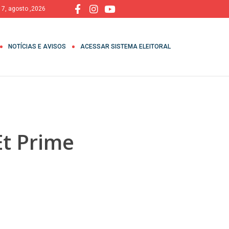
, 7, agosto ,2026
NOTÍCIAS E AVISOS
ACESSAR SISTEMA ELEITORAL
Et Prime