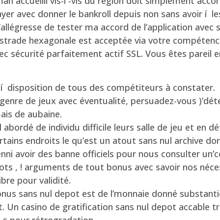
an accueilli vis-í -vis du région doit simplement acco
ayer avec donner le bankroll depuis non sans avoir í le
allégresse de tester ma accord de l’application avec 
estrade hexagonale est acceptée via votre compétenc
vec sécurité parfaitement actif SSL. Vous êtes pareil 
va í disposition de tous des compétiteurs à constater.
genre de jeux avec éventualité, persuadez-vous )’déte
ais de aubaine.
l abordé de individu difficile leurs salle de jeu et en
ains endroits le qu’est un atout sans nul archive do
nni avoir des banne officiels pour nous consulter un’
ts , ! arguments de tout bonus avec savoir nos néce
bre pour validité.
nus sans nul depot est de l’monnaie donné substantiel
t. Un casino de gratification sans nul depot accable t
s pour rétrogradation.