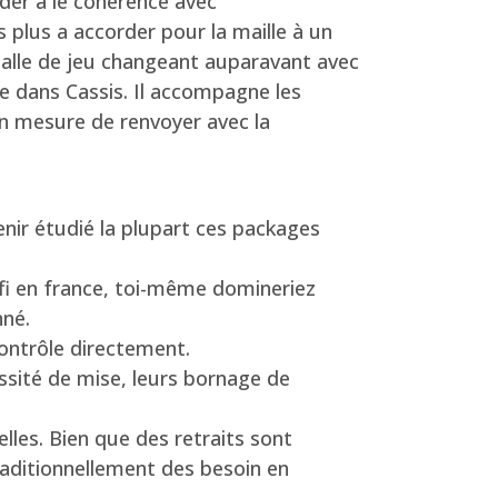
rder à le cohérence avec
s plus a accorder pour la maille à un
salle de jeu changeant auparavant avec
e dans Cassis. Il accompagne les
en mesure de renvoyer avec la
nir étudié la plupart ces packages
 défi en france, toi-même domineriez
nné.
contrôle directement.
ssité de mise, leurs bornage de
les. Bien que des retraits sont
raditionnellement des besoin en