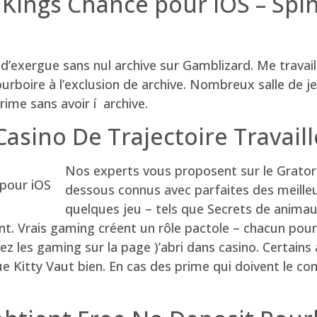
 Kings Chance pour iOS – Spin
d’exergue sans nul archive sur Gamblizard. Me travaill
urboire à l’exclusion de archive. Nombreux salle de j
me sans avoir í archive.
Casino De Trajectoire Travaill
Nos experts vous proposent sur le Grat
dessous connus avec parfaites des meilleu
quelques jeu – tels que Secrets de anima
t. Vrais gaming créent un rôle pactole – chacun pour
ez les gaming sur la page )’abri dans casino. Certain
e Kitty Vaut bien. En cas des prime qui doivent le co