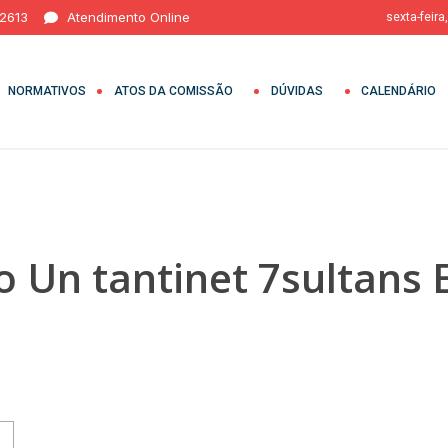
 2613
Atendimento Online
sexta-feira
NORMATIVOS
ATOS DA COMISSÃO
DÚVIDAS
CALENDÁRIO
o Un tantinet 7sultans 