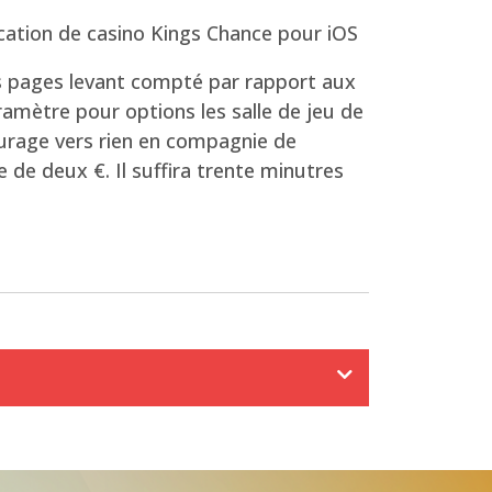
nos pages levant compté par rapport aux
amètre pour options les salle de jeu de
urage vers rien en compagnie de
e de deux €. Il suffira trente minutres