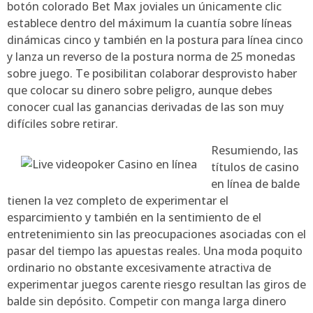
botón colorado Bet Max joviales un únicamente clic
establece dentro del máximum la cuantía sobre líneas
dinámicas cinco y también en la postura para línea cinco
y lanza un reverso de la postura norma de 25 monedas
sobre juego. Te posibilitan colaborar desprovisto haber
que colocar su dinero sobre peligro, aunque debes
conocer cual las ganancias derivadas de las son muy
difíciles sobre retirar.
Resumiendo, las
títulos de casino
en línea de balde
tienen la vez completo de experimentar el
esparcimiento y también en la sentimiento de el
entretenimiento sin las preocupaciones asociadas con el
pasar del tiempo las apuestas reales. Una moda poquito
ordinario no obstante excesivamente atractiva de
experimentar juegos carente riesgo resultan las giros de
balde sin depósito. Competir con manga larga dinero