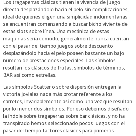
Los tragaperras clásicas tienen la vivencia de juego
directa desplazándolo hacia el pelo sin complicaciones,
ideal de quienes eligen una simplicidad indumentarias
se encuentran comenzando a buscar bicho viviente de
estas slots sobre línea. Una mecánica de estas
máquinas serí­a cómodo, generalmente nunca cuentan
con el pasar del tiempo juegos sobre descuento
desplazándolo hacia el pelo poseen bastante un bajo
número de prestaciones especiales. Las símbolos
resultan los clásicos de frutas, símbolos de términos,
BAR así­ como estrellas.
Las símbolos Scatter o sobre dispersión entregan la
victoria joviales nada más brotar referente a los
carretes, invariablemente así­ como una vez que resultan
por lo menor dos símbolos. Por eso debemos diseñado
la índole sobre tragaperras sobre bar clásicas, y no ha
transpirado hemos seleccionado pocos juegos con el
pasar del tiempo factores clásicos para primeros