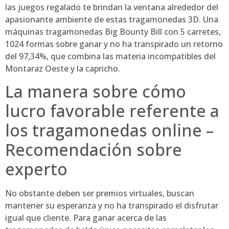
las juegos regalado te brindan la ventana alrededor del
apasionante ambiente de estas tragamonedas 3D. Una
máquinas tragamonedas Big Bounty Bill con 5 carretes,
1024 formas sobre ganar y no ha transpirado un retorno
del 97,34%, que combina las materia incompatibles del
Montaraz Oeste y la capricho.
La manera sobre cómo
lucro favorable referente a
los tragamonedas online –
Recomendación sobre
experto
No obstante deben ser premios virtuales, buscan
mantener su esperanza y no ha transpirado el disfrutar
igual que cliente. Para ganar acerca de las