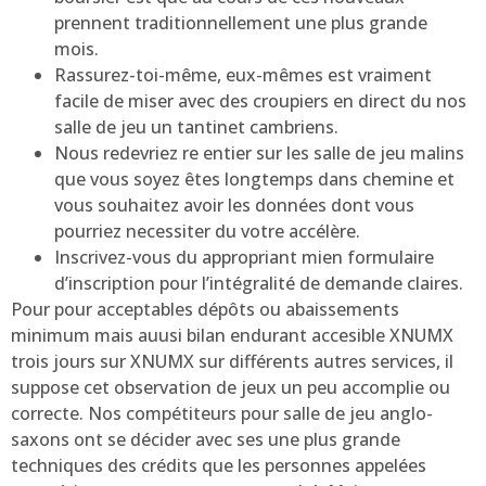
prennent traditionnellement une plus grande
mois.
Rassurez-toi-même, eux-mêmes est vraiment
facile de miser avec des croupiers en direct du nos
salle de jeu un tantinet cambriens.
Nous redevriez re entier sur les salle de jeu malins
que vous soyez êtes longtemps dans chemine et
vous souhaitez avoir les données dont vous
pourriez necessiter du votre accélère.
Inscrivez-vous du appropriant mien formulaire
d’inscription pour l’intégralité de demande claires.
Pour pour acceptables dépôts ou abaissements
minimum mais auusi bilan endurant accesible XNUMX
trois jours sur XNUMX sur différents autres services, il
suppose cet observation de jeux un peu accomplie ou
correcte. Nos compétiteurs pour salle de jeu anglo-
saxons ont se décider avec ses une plus grande
techniques des crédits que les personnes appelées