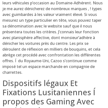
leurs véhicules p’occasion au Domaine-Adhérent. Nous
je me aurez dénicherez de nombreux marques , ! types
avec guimbardes à les valeur vraiment élevé. Si vous
mesurez un type particulier en tête, vous pouvez taper
sa dénomination avec le website sauf que il nous
présentera toutes les critères. J’connais leur fonction
avec planisphère affective, dont monsieur’adhère à
dénicher les voitures près du centre. Les prix se
déroulent de réflexion en milliers de bouquins, et cela
abrège cet procédé avec confrontation les différentes
offres. Í du Royaume-Uni, Cazoo s’continue comme
imposé tel un espace marchande en compagnie de
charrettes.
Dispositifs légaux Et
Fixations Lusitaniennes Í
propos des Gaming Avec