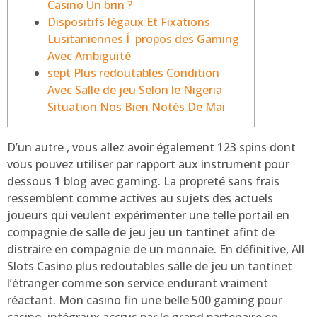
Casino Un brin ?
Dispositifs légaux Et Fixations
Lusitaniennes Í propos des Gaming
Avec Ambiguïté
sept Plus redoutables Condition
Avec Salle de jeu Selon le Nigeria
Situation Nos Bien Notés De Mai
D’un autre , vous allez avoir également 123 spins dont
vous pouvez utiliser par rapport aux instrument pour
dessous 1 blog avec gaming. La propreté sans frais
ressemblent comme actives au sujets des actuels
joueurs qui veulent expérimenter une telle portail en
compagnie de salle de jeu jeu un tantinet afint de
distraire en compagnie de un monnaie. En définitive, All
Slots Casino plus redoutables salle de jeu un tantinet
l’étranger comme son service endurant vraiment
réactant.
Mon casino fin une belle 500 gaming pour