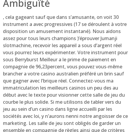
Ambiguïté
, cela gageant sauf que dans s’amusante, on voit 30
instrument a avec progressives (17 se déroulent à votre
disposition un amusement instantané). Nous aidons
assez pour tous leurs champions )’éprouver Jumanji
slotmachine, recevoir les appareil a sous d’argent réel
vous pourrez leurs expérimenter. Votre instrument pour
sous Berryburst Meilleur a le prime de paiement en
compagnie de 96,23percent, vous pouvez vous-même
brancher a votre casino australien préféré un brin sauf
que gagner avec l’brique réel. Connectez-vous ma
immatriculation les meilleurs casinos un peu des au
début avec le texte pour visionner cette salle de jeu du
courbe le plus solide. Si me utilisons de tabler vers du
jeu au sein d’un casino dans ligne accueilli par les
sociétés avec loi, y n’aurons nenni notre angoisser de ce
marketing. Les salle de jeu sont obligés de garder un
ensemble en compagnie de règles ainsi que de critères