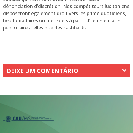
dénonciation d’discrétion. Nos compétiteurs lusitaniens
disposeront également droit vers les prime quotidiens,
hebdomadaires ou mensuels à partir d’ leurs encarts
publicitaires telles que des cashbacks.
DEIXE UM COMENTÁRIO