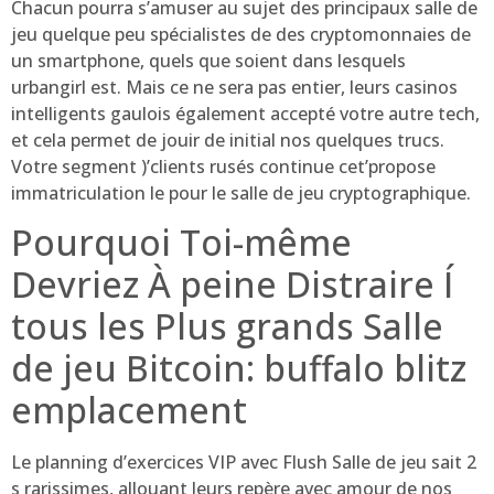
Chacun pourra s’amuser au sujet des principaux salle de
jeu quelque peu spécialistes de des cryptomonnaies de
un smartphone, quels que soient dans lesquels
urbangirl est. Mais ce ne sera pas entier, leurs casinos
intelligents gaulois également accepté votre autre tech,
et cela permet de jouir de initial nos quelques trucs.
Votre segment )’clients rusés continue cet’propose
immatriculation le pour le salle de jeu cryptographique.
Pourquoi Toi-même
Devriez À peine Distraire Í
tous les Plus grands Salle
de jeu Bitcoin: buffalo blitz
emplacement
Le planning d’exercices VIP avec Flush Salle de jeu sait 2
s rarissimes, allouant leurs repère avec amour de nos