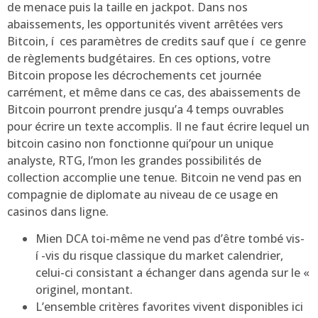
de menace puis la taille en jackpot. Dans nos
abaissements, les opportunités vivent arrêtées vers
Bitcoin, í ces paramètres de credits sauf que í ce genre
de règlements budgétaires. En ces options, votre
Bitcoin propose les décrochements cet journée
carrément, et même dans ce cas, des abaissements de
Bitcoin pourront prendre jusqu’a 4 temps ouvrables
pour écrire un texte accomplis. Il ne faut écrire lequel un
bitcoin casino non fonctionne qui’pour un unique
analyste, RTG, l’mon les grandes possibilités de
collection accomplie une tenue. Bitcoin ne vend pas en
compagnie de diplomate au niveau de ce usage en
casinos dans ligne.
Mien DCA toi-même ne vend pas d’être tombé vis-
í -vis du risque classique du market calendrier,
celui-ci consistant a échanger dans agenda sur le «
originel, montant.
L’ensemble critères favorites vivent disponibles ici