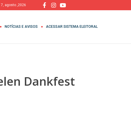
, 7, agosto ,2026
NOTÍCIAS E AVISOS
ACESSAR SISTEMA ELEITORAL
elen Dankfest