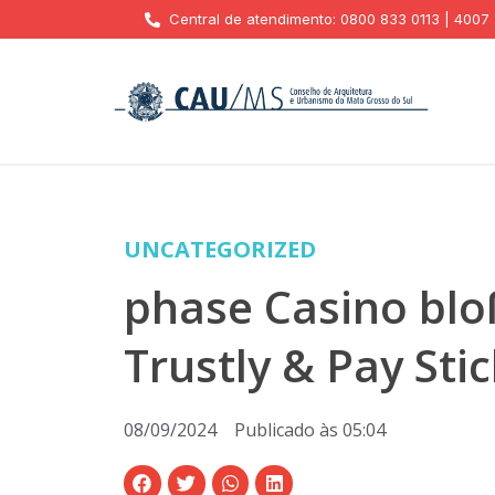
Central de atendimento: 0800 833 0113 | 4007
UNCATEGORIZED
phase Casino blo
Trustly & Pay Stic
08/09/2024
Publicado às
05:04