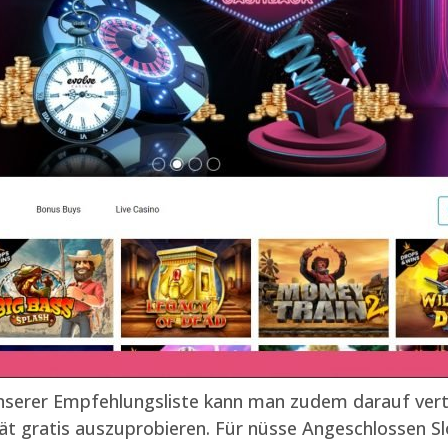
serer Empfehlungsliste kann man zudem darauf vertr
ät gratis auszuprobieren. Für nüsse Angeschlossen Sl