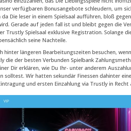
ino einzuzahlen, das Die Lieblingsspiele nicht inoffiz
n unser verfügbaren Bonusangebote schleudern, um sich
 da Die leser in einem Spielsaal aufführen, bloß gege
 wird. Gerade auf jeden fall ist und bleibt gegen die V
ter Trustly Spielsaal exklusive Registration. Solange di
bensächlich seine Nachteile.
h hinter längeren Bearbeitungszeiten besuchen, wenn 
stly die der besten Verbunden Spielbank Zahlungsmeth
er Dir erklären, wie Du Ihr- unter anderem Auszahlu
solltest. Wir hatten sekundär Finessen dahinter ein
 Eintragung und ersten Einzahlung via Trustly in Rech