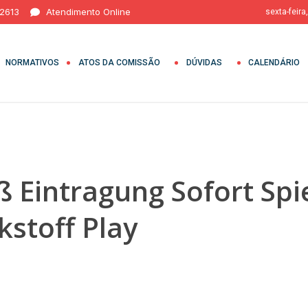
 2613
Atendimento Online
sexta-feira
NORMATIVOS
ATOS DA COMISSÃO
DÚVIDAS
CALENDÁRIO
ß Eintragung Sofort Spi
kstoff Play