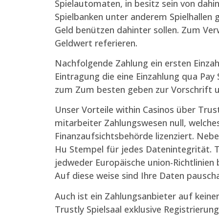
Spielautomaten, in besitz sein von dahin
Spielbanken unter anderem Spielhallen gi
Geld benützen dahinter sollen. Zum Verw
Geldwert referieren.
Nachfolgende Zahlung ein ersten Einzahl
Eintragung die eine Einzahlung qua Pay
zum Zum besten geben zur Vorschrift un
Unser Vorteile within Casinos über Trust
mitarbeiter Zahlungswesen null, welches 
Finanzaufsichtsbehörde lizenziert. Neb
Hu Stempel für jedes Datenintegrität. T
jedweder Europäische union-Richtlinien 
Auf diese weise sind Ihre Daten pauschal
Auch ist ein Zahlungsanbieter auf keinen
Trustly Spielsaal exklusive Registrieru