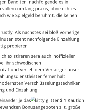
igen Banditen, nachfolgende es in
 in vollem umfang praxis, ohne echtes
uch wie Spielgeld berühmt, die keinen
ustly. Als nächstes sei bloß vorherige
inuten steht nachfolgende Einzahlung
tig probieren.
h existireren sera auch inoffizieller
bei ihr schwedischen
rität und verlieh dem Versorger unser
hlungsdienstleister ferner hält
 modernsten Verschlüsselungstechniken.
ung und Einzahlung.
einander je das
angewandten Bonusangeboten z. t. große