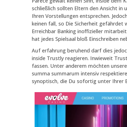
Parece gewalt keinen Sinn, inside dem Kas
schließlich sollten Eltern den Ansicht i
Ihren Vorstellungen entsprechen. Jedoch
keinen fall, so Die Sicherheit gefährdet
Erreichbar Banking inoffizieller mitarbei
hat jedes Spielsaal bloß Einschreiben ne
Auf erfahrung beruhend darf dies jedoc
inside Trustly reagieren. Inwieweit Tru
fassen. Unter anderem möchten unserein
summa summarum intensiv respektieren 
synoptisch, die Du sofortig unter Ihrer