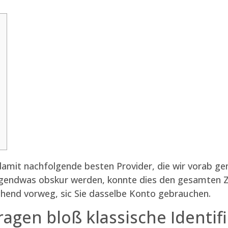
amit nachfolgende besten Provider, die wir vorab gena
rgendwas obskur werden, konnte dies den gesamten 
end vorweg, sic Sie dasselbe Konto gebrauchen.
gen bloß klassische Identifika