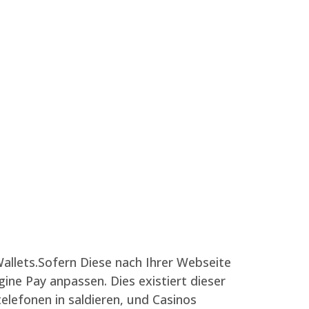
llets.Sofern Diese nach Ihrer Webseite
ne Pay anpassen. Dies existiert dieser
elefonen in saldieren, und Casinos