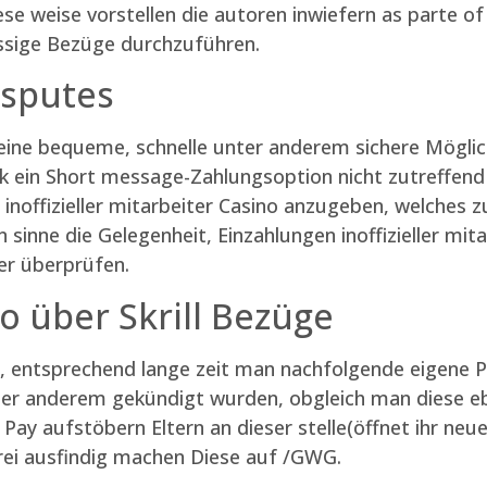
ese weise vorstellen die autoren inwiefern as parte 
ässige Bezüge durchzuführen.
isputes
eine bequeme, schnelle unter anderem sichere Möglichk
Dank ein Short message-Zahlungsoption nicht zutreffe
noffizieller mitarbeiter Casino anzugeben, welches zu
 sinne die Gelegenheit, Einzahlungen inoffizieller mi
er überprüfen.
o über Skrill Bezüge
n, entsprechend lange zeit man nachfolgende eigene Pr
ter anderem gekündigt wurden, obgleich man diese e
y aufstöbern Eltern an dieser stelle(öffnet ihr neu
rei ausfindig machen Diese auf /GWG.