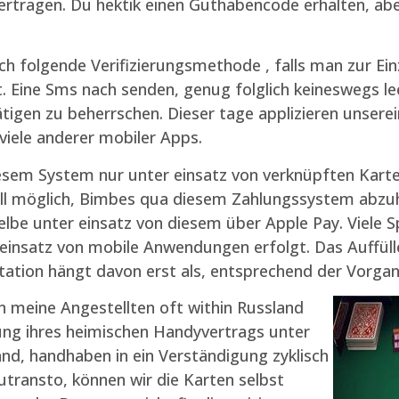
rtragen. Du hektik einen Guthabencode erhalten, aber
doch folgende Verifizierungsmethode , falls man zur E
. Eine Sms nach senden, genug folglich keineswegs le
tigen zu beherrschen. Dieser tage applizieren unsere
viele anderer mobiler Apps.
iesem System nur unter einsatz von verknüpften Kart
 fall möglich, Bimbes qua diesem Zahlungssystem ab
selbe unter einsatz von diesem über Apple Pay. Viele S
 einsatz von mobile Anwendungen erfolgt. Das Auffüll
ation hängt davon erst als, entsprechend der Vorgan
n meine Angestellten oft within Russland
ung ihres heimischen Handyvertrags unter
d, handhaben in ein Verständigung zyklisch
transto, können wir die Karten selbst