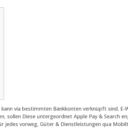
nn via bestimmten Bankkonten verknüpft sind. E-Wa
, sollen Diese untergeordnet Apple Pay & Search engi
ür jedes vorweg, Güter & Dienstleistungen qua Mobilt