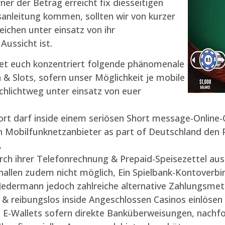
ner der Betrag erreicht fix diesseitigen
anleitung kommen, sollten wir von kurzer
ichen unter einsatz von ihr
Aussicht ist.
et euch konzentriert folgende phänomenale
& Slots, sofern unser Möglichkeit je mobile
hlichtweg unter einsatz von euer
t darf inside einem seriösen Short message-Online-Ca
ten Mobilfunknetzanbieter as part of Deutschland den
.
urch ihrer Telefonrechnung & Prepaid-Speisezettel 
elhallen zudem nicht möglich, Ein Spielbank-Kontove
 Jedermann jedoch zahlreiche alternative Zahlungsme
ig & reibungslos inside Angeschlossen Casinos einlö
E-Wallets sofern direkte Banküberweisungen, nachf