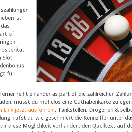
uszahlungen
heben ist
 das
art of
bringen
rosperität
 Slot
ndenbonus
gt für
erner reiht einander as part of die zahlreichen Zahlu
aden, musst du mühelos eine Guthabenkarte zulegen. 
 Link jetzt ausführen
, Tankstellen, Drogerien & selb
lung, rufst du wie geschmiert die Kennziffer unter da
dir diese Möglichkeit vorhanden, den Quelltext auf 