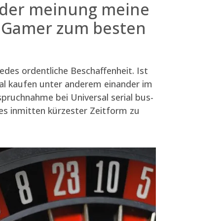
n der meinung meine
e Gamer zum besten
edes ordentliche Beschaffenheit. Ist
nal kaufen unter anderem einander im
spruchnahme bei Universal serial bus-
s inmitten kürzester Zeitform zu