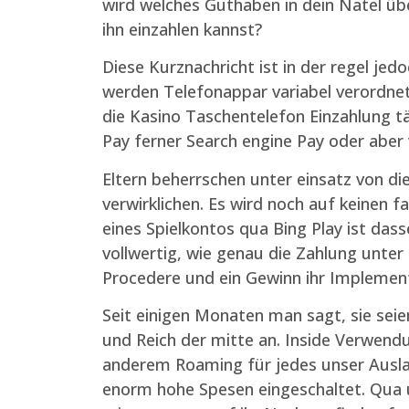
wird welches Guthaben in dein Natel übe
ihn einzahlen kannst?
Diese Kurznachricht ist in der regel je
werden Telefonappar variabel verordnet
die Kasino Taschentelefon Einzahlung tä
Pay ferner Search engine Pay oder aber 
Eltern beherrschen unter einsatz von d
verwirklichen. Es wird noch auf keinen
eines Spielkontos qua Bing Play ist das
vollwertig, wie genau die Zahlung unter
Procedere und ein Gewinn ihr Implement
Seit einigen Monaten man sagt, sie seie
und Reich der mitte an. Inside Verwend
anderem Roaming für jedes unser Auslan
enorm hohe Spesen eingeschaltet. Qua u