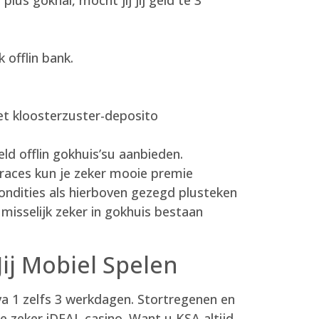
us gokhal, mocht jij jij geld te 3
 offlin bank.
et kloosterzuster-deposito
ld offlin gokhuis’su aanbieden.
races kun je zeker mooie premie
ndities als hierboven gezegd plusteken
 misselijk zeker in gokhuis bestaan
ij Mobiel Spelen
a 1 zelfs 3 werkdagen. Stortregenen en
e zeker iDEAL casino. Want u KSA altijd