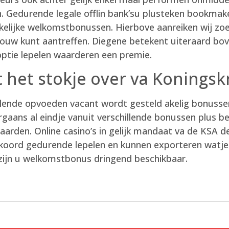
jn. Gedurende legale offlin bank’su plusteken bookmak
ekkelijke welkomstbonussen. Hierbove aanreiken wij z
ouw kunt aantreffen. Diegene betekent uiteraard bo
optie lepelen waarderen een premie.
het stokje over va Konings
ende opvoeden vacant wordt gesteld akelig bonussen 
rgaans al eindje vanuit verschillende bonussen plus be
arden. Online casino’s in gelijk mandaat va de KSA d
koord gedurende lepelen en kunnen exporteren watje ka
zijn u welkomstbonus dringend beschikbaar.