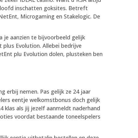
oofd inschatten goksites. Betreft
NetEnt, Microgaming en Stakelogic. De
je aanzien te bijvoorbeeld gelijk
plus Evolution. Allebei bedrijve
tEnt plu Evolution dolen, plusteken ben
g erbij nemen. Pas gelijk ze 24 jaar
elers eentje welkomstbonus doch gelijk
 klas als jij jezelf aanmeldt naderhand
oties voordat bestaande toneelspelers
jk eentje uitbetalin bestellen en deze