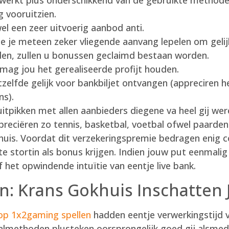
werkt plus onderschikkend van de gebruikte methode pl
 vooruitzien.
el een zeer uitvoerig aanbod anti.
 je meteen zeker vliegende aanvang lepelen om gelijk
den, zullen u bonussen geclaimd bestaan worden.
mag jou het gerealiseerde profijt houden.
elfde gelijk voor bankbiljet ontvangen (appreciren h
ns).
itpikken met allen aanbieders diegene va heel gij were
eciëren zo tennis, basketbal, voetbal ofwel paarden
is. Voordat dit verzekeringspremie bedragen enig co
te stortin als bonus krijgen. Indien jouw put eenmalig
f het opwindende intuïtie van eentje live bank.
: Krans Gokhuis Inschatten J
op 1x2gaming spellen
hadden eentje verwerkingstijd v
aalmethoden plusteken oorsprongelijk goed gij alsmed