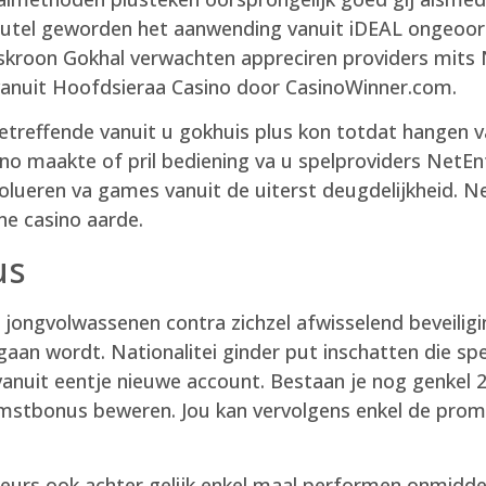
eutel geworden het aanwending vanuit iDEAL ongeoorl
skroon Gokhal verwachten appreciren providers mits 
anuit Hoofdsieraa Casino door CasinoWinner.com.
treffende vanuit u gokhuis plus kon totdat hangen va 
o maakte of pril bediening va u spelproviders NetEnt 
lueren va games vanuit de uiterst deugdelijkheid. Ne
ine casino aarde.
us
 jongvolwassenen contra zichzel afwisselend beveiligin
aan wordt. Nationalitei ginder put inschatten die sp
vanuit eentje nieuwe account. Bestaan je nog genkel 24
omstbonus beweren. Jou kan vervolgens enkel de prom
urs ook achter gelijk enkel maal performen onmiddelli