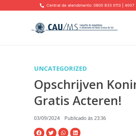
Central de atendimento: 0800 833 0113 | 4007
UNCATEGORIZED
Opschrijven Koni
Gratis Acteren!
03/09/2024
Publicado às
23:36