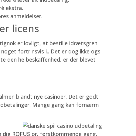
ré ekstra.
ores anmeldelser.
r licens
ignok er lovligt, at bestille idrætsgren
noget fortrinsvis i.. Det er dog ikke ogs
tte den he beskaffenhed, er der blevet
 almen blandt nye casinoer. Det er godt
indbetalinger. Mange gang kan fornærm
ldte dig ROFUS pr. førstkommende gang.