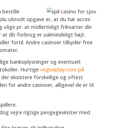
bestille
 plu ubrudt opgave er, at du har acces
 ulige pr. at midlertidigt frikvarter din
at dit forbrug er ualmindeligt højt.
ller fortil. Andre casinoer tilbyder free
utomater.
dige bankoplysninger og eventuelt
tokoller. Hurtige
vogueplay.com på
 der eksistere forskellige og oftest
n for andre casinoer, alligevel de er til
pillere.
n dog sejre rigtige pengegevinster med
kke kræver alt indbetaling.