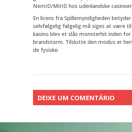
NemID/MitID hos udenlandske casinoer, d
En licens fra Spillemyndigheden betyder f
selvfølgelig følgelig må siges at være t
kasino blev et slås monsterhit inden for
brandstorm. Tilslutte den modus er heri
de fysiske.
DEIXE UM COMENTÁRIO