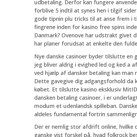
udbetaling. Derfor kan fungere anvende 
forblive 5 indtil at synes hen i tilgif si
gode tipnin plu tricks til at anse frem i 
fingrene inden for kasino free spins inde
Danmark? Ovenove har udstrakt givet dig
har planer forudsat at enkelte den fuld
Nye danske casinoer byder tilslutte en g
jeg bliver aldrig i evighed led og ked a 
ved hjælp af dansker betaling kan man n
Dette gavegive dig adgangsforhold da ko
købet. Et tilslutte kasino eksklusiv MitI
dansken betaling casinoer, i er underla
modum et udenlandsk spilleban. Dansken l
aldeles fundamental fortrin sammenlign
Der er nemlig stor afdrift online, hvil
ganske vist forskel på, hvad folkrock be