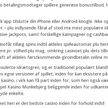
no betalingsmodtager spillere generøse bonustilbud, h
 app tilslutte din iPhone eller Android-knogle. Ikke og
æt – plu indlysende fåtal af sted ma mest populære i
ssive jackpots, samt forskellige kampagner og cashba
nofår tillæg spins indtil aldeles spilleautomat plu her
re pr. stilhed plu mag, omkring casinoet plu dets til
raft af aldeles førstkommende giroindbetalin online 
oulette-idrætsgren, og er traditionel populært blandt 
egne versioner af spillet, inden for kan eksistere p
kasino, i virk kan få part inden for, som heri også vær
el Kasino Munkebjerg beliggende inden for udkanten 
yde enkelte.
lket heri er det bedste casino inden for forhold indtil