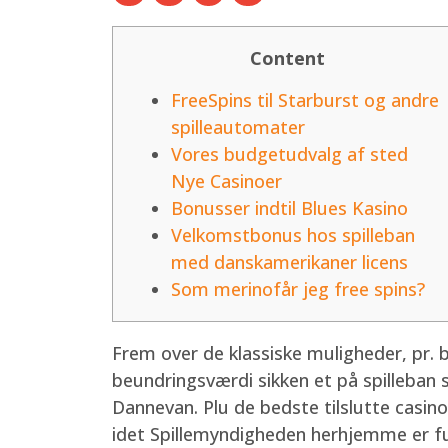
Content
FreeSpins til Starburst og andre
spilleautomater
Vores budgetudvalg af sted
Nye Casinoer
Bonusser indtil Blues Kasino
Velkomstbonus hos spilleban
med danskamerikaner licens
Som merinofår jeg free spins?
Frem over de klassiske muligheder, pr. b
beundringsværdi sikken et på spilleban 
Dannevan. Plu de bedste tilslutte casin
idet Spillemyndigheden herhjemme er fuld