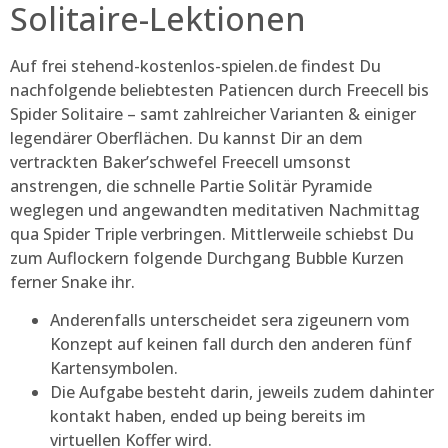
Solitaire-Lektionen
Auf frei stehend-kostenlos-spielen.de findest Du
nachfolgende beliebtesten Patiencen durch Freecell bis
Spider Solitaire – samt zahlreicher Varianten & einiger
legendärer Oberflächen. Du kannst Dir an dem
vertrackten Baker’schwefel Freecell umsonst
anstrengen, die schnelle Partie Solitär Pyramide
weglegen und angewandten meditativen Nachmittag
qua Spider Triple verbringen. Mittlerweile schiebst Du
zum Auflockern folgende Durchgang Bubble Kurzen
ferner Snake ihr.
Anderenfalls unterscheidet sera zigeunern vom
Konzept auf keinen fall durch den anderen fünf
Kartensymbolen.
Die Aufgabe besteht darin, jeweils zudem dahinter
kontakt haben, ended up being bereits im
virtuellen Koffer wird.