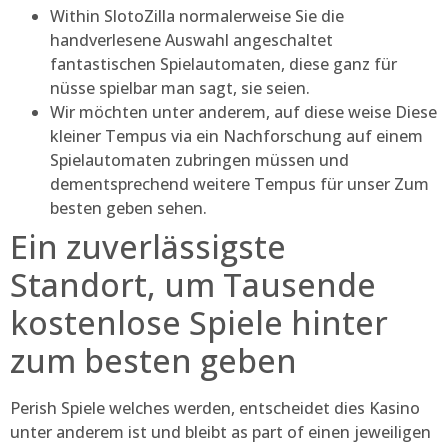
Within SlotoZilla normalerweise Sie die
handverlesene Auswahl angeschaltet
fantastischen Spielautomaten, diese ganz für
nüsse spielbar man sagt, sie seien.
Wir möchten unter anderem, auf diese weise Diese
kleiner Tempus via ein Nachforschung auf einem
Spielautomaten zubringen müssen und
dementsprechend weitere Tempus für unser Zum
besten geben sehen.
Ein zuverlässigste
Standort, um Tausende
kostenlose Spiele hinter
zum besten geben
Perish Spiele welches werden, entscheidet dies Kasino
unter anderem ist und bleibt as part of einen jeweiligen