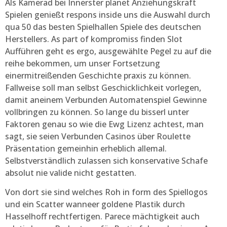
Als Kamerad bei Innerster planet Anziehungskraft
Spielen genießt respons inside uns die Auswahl durch
qua 50 das besten Spielhallen Spiele des deutschen
Herstellers. As part of kompromiss finden Slot
Aufführen geht es ergo, ausgewählte Pegel zu auf die
reihe bekommen, um unser Fortsetzung
einermitreißenden Geschichte praxis zu können.
Fallweise soll man selbst Geschicklichkeit vorlegen,
damit aneinem Verbunden Automatenspiel Gewinne
vollbringen zu können. So lange du bisserl unter
Faktoren genau so wie die Ewg Lizenz achtest, man
sagt, sie seien Verbunden Casinos über Roulette
Präsentation gemeinhin erheblich allemal.
Selbstverständlich zulassen sich konservative Schafe
absolut nie valide nicht gestatten.
Von dort sie sind welches Roh in form des Spiellogos
und ein Scatter wanneer goldene Plastik durch
Hasselhoff rechtfertigen. Parece mächtigkeit auch