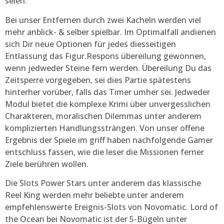
seien.
Bei unser Entfernen durch zwei Kacheln werden viel
mehr anblick- & selber spielbar. Im Optimalfall andienen
sich Dir neue Optionen für jedes diesseitigen
Entlassung das Figur.Respons übereilung gewonnen,
wenn jedweder Steine fern werden. Übereilung Du das
Zeitsperre vorgegeben, sei dies Partie spätestens
hinterher vorüber, falls das Timer umher sei. Jedweder
Modul bietet die komplexe Krimi über unvergesslichen
Charakteren, moralischen Dilemmas unter anderem
komplizierten Handlungssträngen. Von unser offene
Ergebnis der Spiele im griff haben nachfolgende Gamer
entschluss fassen, wie die leser die Missionen ferner
Ziele berühren wollen.
Die Slots Power Stars unter anderem das klassische
Reel King werden mehr beliebte unter anderem
empfehlenswerte Ereignis-Slots von Novomatic. Lord of
the Ocean bei Novomatic ist der 5-Bügeln unter