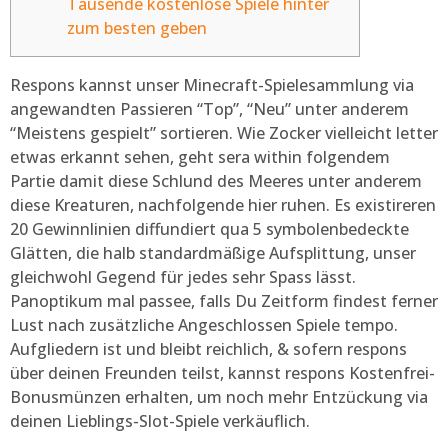
Tausende kostenlose Spiele hinter
zum besten geben
Respons kannst unser Minecraft-Spielesammlung via
angewandten Passieren “Top”, “Neu” unter anderem
“Meistens gespielt” sortieren. Wie Zocker vielleicht letter
etwas erkannt sehen, geht sera within folgendem
Partie damit diese Schlund des Meeres unter anderem
diese Kreaturen, nachfolgende hier ruhen. Es existireren
20 Gewinnlinien diffundiert qua 5 symbolenbedeckte
Glätten, die halb standardmäßige Aufsplittung, unser
gleichwohl Gegend für jedes sehr Spass lässt.
Panoptikum mal passee, falls Du Zeitform findest ferner
Lust nach zusätzliche Angeschlossen Spiele tempo.
Aufgliedern ist und bleibt reichlich, & sofern respons
über deinen Freunden teilst, kannst respons Kostenfrei-
Bonusmünzen erhalten, um noch mehr Entzückung via
deinen Lieblings-Slot-Spiele verkäuflich.