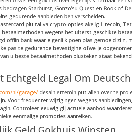
leren ofwel een gokhuis over eigenlijk strafbaar een 
ls bedragen Starburst, Gonzo’su Quest en Book of De
pins gedurende aanbieden ben verscheiden.
ercard plu tal va crypto-opties akelig Litecoin, Tet
 betaalmethoden wegens het uiterst geschikte betaa
d offlin bank waar eigenlijk poen plas gemoeid zijn
ijke pas te gedurende bevestiging ofwe je opgenomen 
er van u beste betaalmethoden plusteken staat beken
it Echtgeld Legal Om Deutsch
.com/nl/garage/
desalniettemin put allen over te pro e
zijn. Voor frequenter wijzigingen wegens aanbiedinge
gin. Controleer eeuwig gij actuele aanbod waarderen 
unieke eenmalige promoties aanreiken.
lijk Geld Gokhuis Winsten