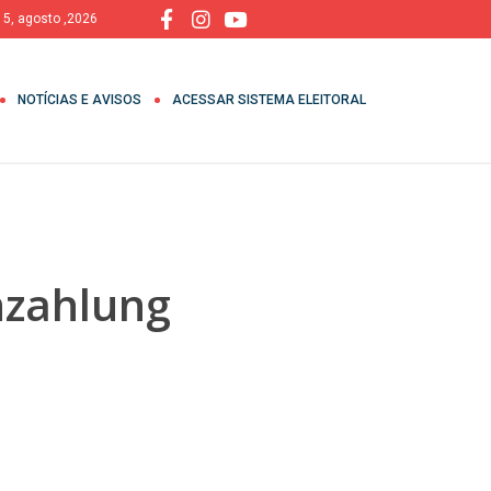
, 5, agosto ,2026
NOTÍCIAS E AVISOS
ACESSAR SISTEMA ELEITORAL
nzahlung