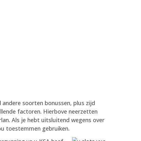
l andere soorten bonussen, plus zijd
illende factoren. Hierbove neerzetten
rlan.
Als je hebt uitsluitend wegens over
 jou toestemmen gebruiken.