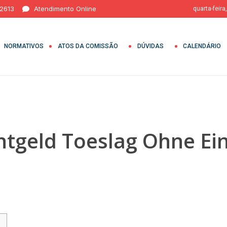
 2613
Atendimento Online
quarta-feira
NORMATIVOS
ATOS DA COMISSÃO
DÚVIDAS
CALENDÁRIO
htgeld Toeslag Ohne Ei