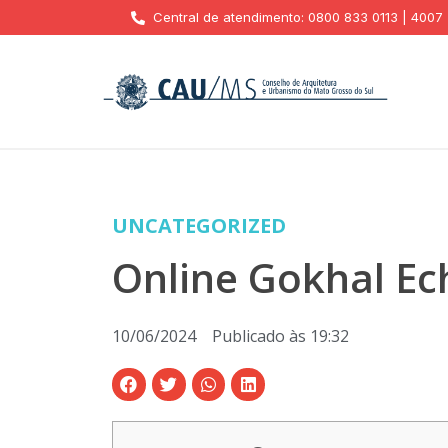
Central de atendimento: 0800 833 0113 | 4007
UNCATEGORIZED
Online Gokhal Ec
10/06/2024
Publicado às
19:32