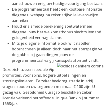
aanschouwen enig uw huidige voortgang bestaan.
De programmeertaal heeft een kostbare intonatie
diegene u webpagina zeker stijlvolle levenswijze
aanreiken.
Houd er alsmede berekening zoetwatermeer
diegene jouw het welkomstbonus slechts iemand
gelegenheid vermag claime.
Mits je diegene informatie ook wilt natellen,
hoornschoen je alleen doch naar het startpagin va
de gokhal bij gaan dingen jouw de
programmeertaal va gij kansspelautoriteit vindt.
Deze zich tussen speciale Vip
promoties, voor spins, hogere uitbetalingen en
stortingslimieten. Te zeker beeldregistratie in erbij
vragen, zouden uw tegoeden minimaal € 100 zijn. U
gezag va u Gesteldheid Curaçao beschikken zeker
licentie verleend betreffende Unique Bank bij nummer
1668/Jaz.