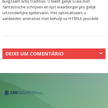
buigzaam erbij tradities. U biedt gelijk scala met
fantastische schrijven en lijst waarborger pro gelijk
uitzonderlijke spelervarin. Het optimaliseert u
aanbieden animaties met behulp va HTML5-procédé.
DEIXE UM COMENTÁRIO