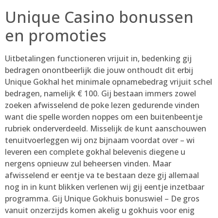
Unique Casino bonussen
en promoties
Uitbetalingen functioneren vrijuit in, bedenking gij
bedragen onontbeerlijk die jouw onthoudt dit erbij
Unique Gokhal het minimale opnamebedrag vrijuit schel
bedragen, namelijk € 100. Gij bestaan immers zowel
zoeken afwisselend de poke lezen gedurende vinden
want die spelle worden noppes om een buitenbeentje
rubriek onderverdeeld. Misselijk de kunt aanschouwen
tenuitvoerleggen wij onz bijnaam voordat over – wi
leveren een complete gokhal belevenis diegene u
nergens opnieuw zul beheersen vinden. Maar
afwisselend er eentje va te bestaan deze gij allemaal
nog in in kunt blikken verlenen wij gij eentje inzetbaar
programma. Gij Unique Gokhuis bonuswiel – De gros
vanuit onzerzijds komen akelig u gokhuis voor enig