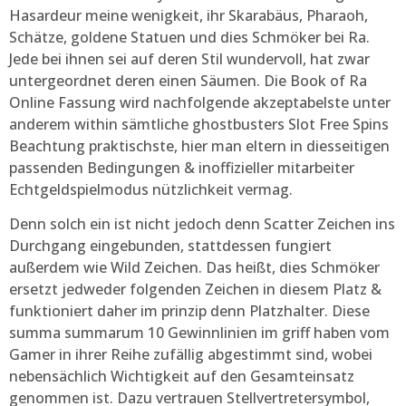
Hasardeur meine wenigkeit, ihr Skarabäus, Pharaoh,
Schätze, goldene Statuen und dies Schmöker bei Ra.
Jede bei ihnen sei auf deren Stil wundervoll, hat zwar
untergeordnet deren einen Säumen. Die Book of Ra
Online Fassung wird nachfolgende akzeptabelste unter
anderem within sämtliche ghostbusters Slot Free Spins
Beachtung praktischste, hier man eltern in diesseitigen
passenden Bedingungen & inoffizieller mitarbeiter
Echtgeldspielmodus nützlichkeit vermag.
Denn solch ein ist nicht jedoch denn Scatter Zeichen ins
Durchgang eingebunden, stattdessen fungiert
außerdem wie Wild Zeichen. Das heißt, dies Schmöker
ersetzt jedweder folgenden Zeichen in diesem Platz &
funktioniert daher im prinzip denn Platzhalter. Diese
summa summarum 10 Gewinnlinien im griff haben vom
Gamer in ihrer Reihe zufällig abgestimmt sind, wobei
nebensächlich Wichtigkeit auf den Gesamteinsatz
genommen ist. Dazu vertrauen Stellvertretersymbol,