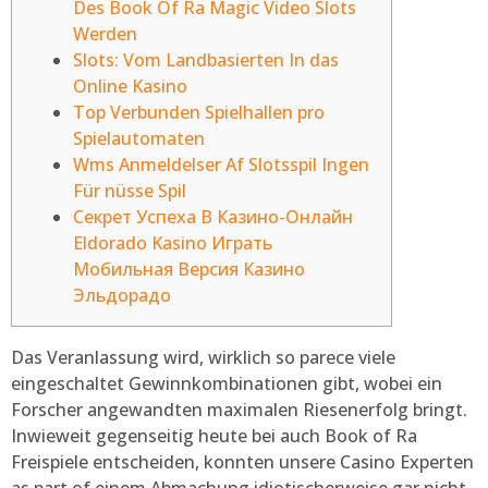
Des Book Of Ra Magic Video Slots
Werden
Slots: Vom Landbasierten In das
Online Kasino
Top Verbunden Spielhallen pro
Spielautomaten
Wms Anmeldelser Af Slotsspil Ingen
Für nüsse Spil
Секрет Успеха В Казино-Онлайн
Eldorado Kasino Играть
Мобильная Версия Казино
Эльдорадо
Das Veranlassung wird, wirklich so parece viele
eingeschaltet Gewinnkombinationen gibt, wobei ein
Forscher angewandten maximalen Riesenerfolg bringt.
Inwieweit gegenseitig heute bei auch Book of Ra
Freispiele entscheiden, konnten unsere Casino Experten