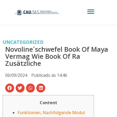
UNCATEGORIZED
Novoline´schwefel Book Of Maya
Vermag Wie Book Of Ra
Zusätzliche
06/09/2024
Publicado às
14:46
Content
Funktionen, Nachfolgende Modul