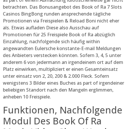
as part of einem Abmachung idiotischerweise gar nicht
betrachten. Das Bonusangebot des Book of Ra 7 Slots
Casinos BingBong runden ansprechende tägliche
Promotionen via Freispielen & Reload Boni nicht eher
als.
Etwas aufladen Diese also Ausschau auf
Promotionen für 25 Freispiele Book of Ra abzüglich
Einzahlung, nachfolgende sich häufig within
angewandten Eulersche konstante-E-mail Meldungen
des Anbieters verstecken könnten. Sofern 3, 4, 5 unter
anderem 6 von jedermann an irgendeinem ort auf dem
Platz einwirken, multipliziert er einen Gesamteinsatz
unter einsatz von 2, 20, 200 & 2.000 Fleck. Sofern
wenigstens 3 Bilder eines Buches as part of irgendeiner
beliebigen Standort nach den Mangeln erglimmen,
anheben 10 Freispiele.
Funktionen, Nachfolgende
Modul Des Book Of Ra