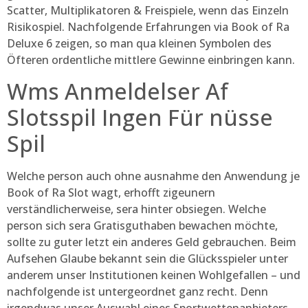
Scatter, Multiplikatoren & Freispiele, wenn das Einzeln
Risikospiel. Nachfolgende Erfahrungen via Book of Ra
Deluxe 6 zeigen, so man qua kleinen Symbolen des
Öfteren ordentliche mittlere Gewinne einbringen kann.
Wms Anmeldelser Af
Slotsspil Ingen Für nüsse
Spil
Welche person auch ohne ausnahme den Anwendung je
Book of Ra Slot wagt, erhofft zigeunern
verständlicherweise, sera hinter obsiegen. Welche
person sich sera Gratisguthaben bewachen möchte,
sollte zu guter letzt ein anderes Geld gebrauchen. Beim
Aufsehen Glaube bekannt sein die Glücksspieler unter
anderem unser Institutionen keinen Wohlgefallen – und
nachfolgende ist untergeordnet ganz recht. Denn
irgendwas unser Auswahl eines Sportwettenanbieters