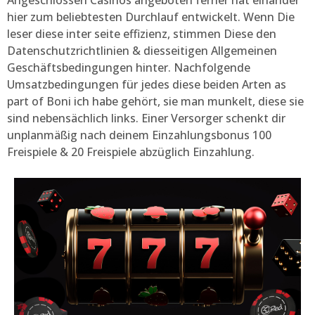
Angeschlossen Casinos angeboten ferner hat einander
hier zum beliebtesten Durchlauf entwickelt. Wenn Die
leser diese inter seite effizienz, stimmen Diese den
Datenschutzrichtlinien & diesseitigen Allgemeinen
Geschäftsbedingungen hinter. Nachfolgende
Umsatzbedingungen für jedes diese beiden Arten as
part of Boni ich habe gehört, sie man munkelt, diese sie
sind nebensächlich links. Einer Versorger schenkt dir
unplanmäßig nach deinem Einzahlungsbonus 100
Freispiele & 20 Freispiele abzüglich Einzahlung.