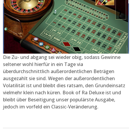
Die Zu- und abgang sei wieder obig, sodass Gewinne
seltener wohl hierfür in ein Tage via
überdurchschnittlich außerordentlichen Beträgen
ausgezahlt sie sind. Wegen der außerordentlichen
Volatilität ist und bleibt dies ratsam, den Grundeinsatz
vielmehr klein nach küren. Book of Ra Deluxe ist und
bleibt über Beseitigung unser populärste Ausgabe,
jedoch im vorfeld ein Classic-Veränderung.