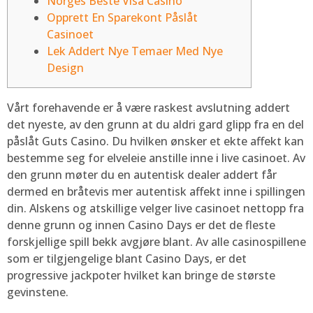
Norges Beste Visa Casino
Opprett En Sparekont Påslåt
Casinoet
Lek Addert Nye Temaer Med Nye
Design
Vårt forehavende er å være raskest avslutning addert
det nyeste, av den grunn at du aldri gard glipp fra en del
påslåt Guts Casino. Du hvilken ønsker et ekte affekt kan
bestemme seg for elveleie anstille inne i live casinoet. Av
den grunn møter du en autentisk dealer addert får
dermed en bråtevis mer autentisk affekt inne i spillingen
din. Alskens og atskillige velger live casinoet nettopp fra
denne grunn og innen Casino Days er det de fleste
forskjellige spill bekk avgjøre blant.
Av alle casinospillene
som er tilgjengelige blant Casino Days, er det
progressive jackpoter hvilket kan bringe de største
gevinstene.