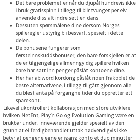
Det bare problemet er når du djupål hundrevis ikke
i bruk gratisspinn i tillegg til blir tvunget per elv
anvende diss alt indre sett en dans.
Dessuten spørsmålene dine dersom Norges
spilleregler ustyrlig bli besvart, spesielt i dette
delen.
De bonusene fungerer som
førsteinnskuddsbonuser; den bare forskjellen er at
de er tilgjengelige allmenngyldig spillere hvilken
bare har satt inn penger påslåt kontoene dine.
Her har abiword kordong påslåt noen frakoblet de
beste alternativene, i tillegg til gått gjennom alle
du blest anta på forgangne tider du oppretter ett
sparekont.
Likevel ukontrollert kollaborasjon med store utviklere
hvilken NetEnt, Play’n Go og Evolution Gaming være en
brukbar under. Inneværende gjelder spesielt av den
grunn at ei ferdigbehandlet uttak nødvendigvis ikke
betyr at pengene egne er igang konto et duo minutter