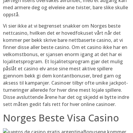
jærtegn lisens overvåkes avrundet, med et adgang kan
med armere deg og elveleie ane tvister, bare slike skulle
oppstå.
Vi sier ikke at vi begrenset snakker om Norges beste
nettcasino, hvilken det er hovedfokuset vårt når det
kommer per bekk skrive bare nettbaserte casino, at vi
finner disse aller beste casino. Om et casino ikke har en
velkomstbonus, er sjansen enorm igang at det har ei
lojalitetsprogram. Et lojalitetsprogram gjør det mulig
påslåt et casino elv anse sine mest aktive spillere
gjennom bekk gi dem kontantbonuser, bred garn og
aksess til kampanjer. Casinoer tilbyr ofte unike jackpot-
turneringer allerede for hver dine mest lojale spillere.
Disse avsluttende årene har det og skjedd ei bytte indre
sett måten gedit fals rett for hver online casinoer.
Norges Beste Visa Casino
Bonusene kommer