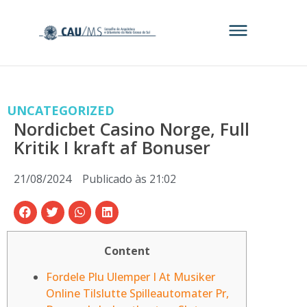
UNCATEGORIZED
Nordicbet Casino Norge, Full
Kritik I kraft af Bonuser
21/08/2024
Publicado às
21:02
Content
Fordele Plu Ulemper I At Musiker
Online Tilslutte Spilleautomater Pr,