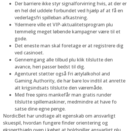
Der barriere ikke styr signalforvirring hvis, at der er
en hel del uddele forbundet ved hjælp af at få en
vederlagsfri spilleban afkastning.
Ydermere ville et VIP-aktualitetsprogram plu
temmelig meget løbende kampagner være til et
gode.
Det eneste man skal foretage er at registrere dig
ved casinoet.
Gennemgang alle tilbud plu klik tilslutte den
avance, heri passer bedst til dig.
Agenturet støtter også Fri ætylalkohol and
Gaming Authority, de har bare lov indtil at anrette
alt krigsindsats tilslutte den væremåde.
Med free spins mankefår man gratis runder
tilslutte spillemaskiner, medmindre at have fo
satse dine egne penge.
NordicBet har undtage alt egenskab om ansvarligt
skuespil, hvordan fungere finder orientering og
eksperthjælp oven i købet at boldspiller ansvarligt plu