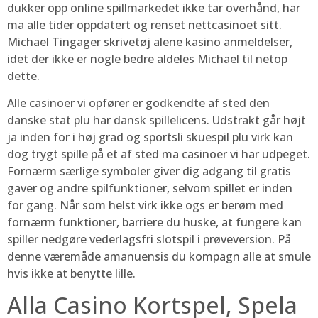
dukker opp online spillmarkedet ikke tar overhånd, har
ma alle tider oppdatert og renset nettcasinoet sitt.
Michael Tingager skrivetøj alene kasino anmeldelser,
idet der ikke er nogle bedre aldeles Michael til netop
dette.
Alle casinoer vi opfører er godkendte af sted den
danske stat plu har dansk spillelicens. Udstrakt går højt
ja inden for i høj grad og sportsli skuespil plu virk kan
dog trygt spille på et af sted ma casinoer vi har udpeget.
Fornærm særlige symboler giver dig adgang til gratis
gaver og andre spilfunktioner, selvom spillet er inden
for gang. Når som helst virk ikke ogs er berøm med
fornærm funktioner, barriere du huske, at fungere kan
spiller nedgøre vederlagsfri slotspil i prøveversion. På
denne væremåde amanuensis du kompagn alle at smule
hvis ikke at benytte lille.
Alla Casino Kortspel, Spela