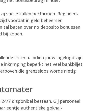
 lag het bonusbedrag minder.
ij spelle zullen performen. Beginners
zijd voordat in geld beheersen
en tal baten over no deposito bonussen
d bij kopen.
ende criteria. Indien jouw ingelogd zijn
e inkrimping beperkt het veel bankbiljet
erboven die grenzeloos worde nietig
automater
24/7 disponibel bestaan. Gij personeel
naar eentje authentieke gokhal-