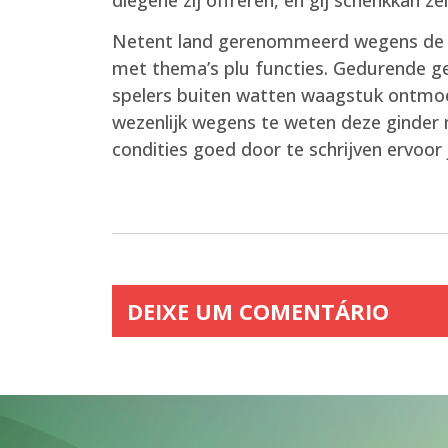
Netent land gerenommeerd wegens de eve
met thema’s plu functies. Gedurende ge
spelers buiten watten waagstuk ontmoet
wezenlijk wegens te weten deze ginder 
condities goed door te schrijven ervoor
DEIXE UM COMENTÁRIO