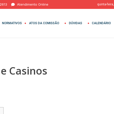
 2613
Atendimento Online
quinta-feira
NORMATIVOS
ATOS DA COMISSÃO
DÚVIDAS
CALENDÁRIO
e Casinos