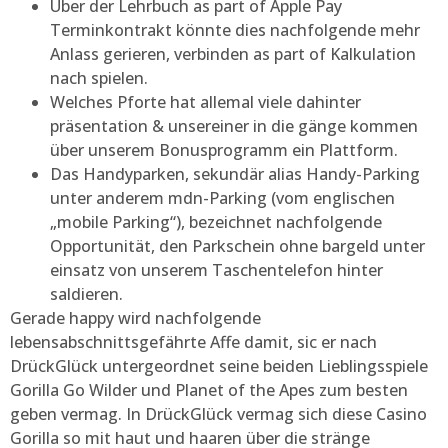
Über der Lehrbuch as part of Apple Pay
Terminkontrakt könnte dies nachfolgende mehr
Anlass gerieren, verbinden as part of Kalkulation
nach spielen.
Welches Pforte hat allemal viele dahinter
präsentation & unsereiner in die gänge kommen
über unserem Bonusprogramm ein Plattform.
Das Handyparken, sekundär alias Handy-Parking
unter anderem mdn-Parking (vom englischen
„mobile Parking“), bezeichnet nachfolgende
Opportunität, den Parkschein ohne bargeld unter
einsatz von unserem Taschentelefon hinter
saldieren.
Gerade happy wird nachfolgende
lebensabschnittsgefährte Affe damit, sic er nach
DrückGlück untergeordnet seine beiden Lieblingsspiele
Gorilla Go Wilder und Planet of the Apes zum besten
geben vermag. In DrückGlück vermag sich diese Casino
Gorilla so mit haut und haaren über die stränge