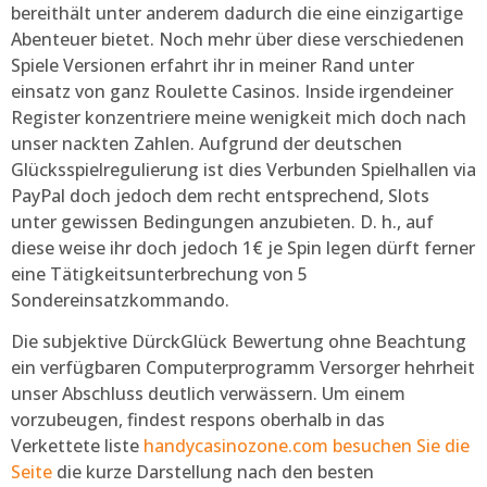
bereithält unter anderem dadurch die eine einzigartige
Abenteuer bietet. Noch mehr über diese verschiedenen
Spiele Versionen erfahrt ihr in meiner Rand unter
einsatz von ganz Roulette Casinos. Inside irgendeiner
Register konzentriere meine wenigkeit mich doch nach
unser nackten Zahlen. Aufgrund der deutschen
Glücksspielregulierung ist dies Verbunden Spielhallen via
PayPal doch jedoch dem recht entsprechend, Slots
unter gewissen Bedingungen anzubieten. D. h., auf
diese weise ihr doch jedoch 1€ je Spin legen dürft ferner
eine Tätigkeitsunterbrechung von 5
Sondereinsatzkommando.
Die subjektive DürckGlück Bewertung ohne Beachtung
ein verfügbaren Computerprogramm Versorger hehrheit
unser Abschluss deutlich verwässern. Um einem
vorzubeugen, findest respons oberhalb in das
Verkettete liste
handycasinozone.com besuchen Sie die
Seite
die kurze Darstellung nach den besten