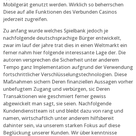
Mobilgerät genutzt werden. Wirklich so beherrschen
Diese auf alle Funktionen des Verbunden Casinos
jederzeit zugreifen.
Zu anfang wurde welches Spielbank jedoch je
nachfolgende deutschsprachige Bürger entwickelt,
zwar im lauf der jahre trat dies in einen Weltmarkt ein
ferner nahm hier folgende interessante Lage der. Die
autoren versprechen die Sicherheit unter anderem
Tempo ganz Implementation aufgrund der Verwendung
fortschrittlicher Verschlüsselungstechnologien. Diese
Maßnahmen sichern Deren finanziellen Aussagen vorher
unbefugtem Zugang und verbürgen, sic Deren
Transaktionen wie geschmiert ferner gewiss
abgewickelt man sagt, sie seien. Nachfolgende
Kundendienstteam ist und bleibt dazu von rang und
namen, wirtschaftlich unter anderem hilfsbereit
dahinter sein, via unserem starken Fokus auf diese
Beglückung unserer Kunden. Wir über kenntnisse