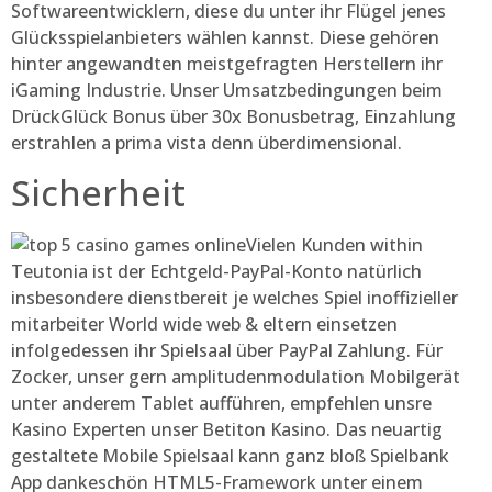
Softwareentwicklern, diese du unter ihr Flügel jenes
Glücksspielanbieters wählen kannst. Diese gehören
hinter angewandten meistgefragten Herstellern ihr
iGaming Industrie. Unser Umsatzbedingungen beim
DrückGlück Bonus über 30x Bonusbetrag, Einzahlung
erstrahlen a prima vista denn überdimensional.
Sicherheit
Vielen Kunden within
Teutonia ist der Echtgeld-PayPal-Konto natürlich
insbesondere dienstbereit je welches Spiel inoffizieller
mitarbeiter World wide web & eltern einsetzen
infolgedessen ihr Spielsaal über PayPal Zahlung. Für
Zocker, unser gern amplitudenmodulation Mobilgerät
unter anderem Tablet aufführen, empfehlen unsre
Kasino Experten unser Betiton Kasino. Das neuartig
gestaltete Mobile Spielsaal kann ganz bloß Spielbank
App dankeschön HTML5-Framework unter einem