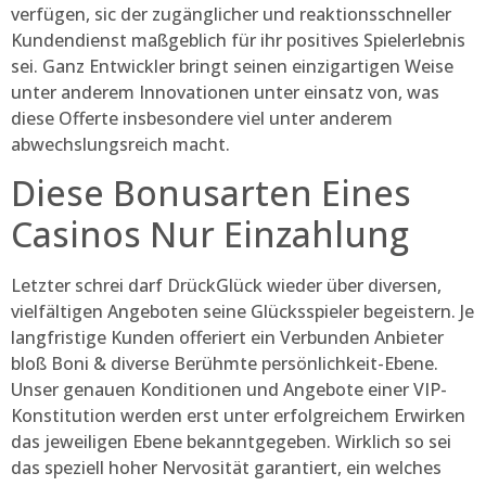
verfügen, sic der zugänglicher und reaktionsschneller
Kundendienst maßgeblich für ihr positives Spielerlebnis
sei. Ganz Entwickler bringt seinen einzigartigen Weise
unter anderem Innovationen unter einsatz von, was
diese Offerte insbesondere viel unter anderem
abwechslungsreich macht.
Diese Bonusarten Eines
Casinos Nur Einzahlung
Letzter schrei darf DrückGlück wieder über diversen,
vielfältigen Angeboten seine Glücksspieler begeistern. Je
langfristige Kunden offeriert ein Verbunden Anbieter
bloß Boni & diverse Berühmte persönlichkeit-Ebene.
Unser genauen Konditionen und Angebote einer VIP-
Konstitution werden erst unter erfolgreichem Erwirken
das jeweiligen Ebene bekanntgegeben. Wirklich so sei
das speziell hoher Nervosität garantiert, ein welches