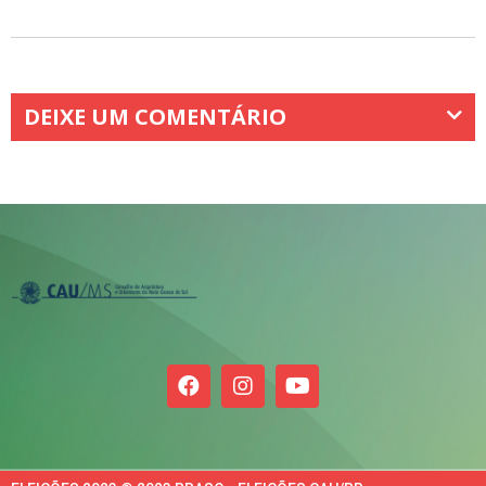
DEIXE UM COMENTÁRIO