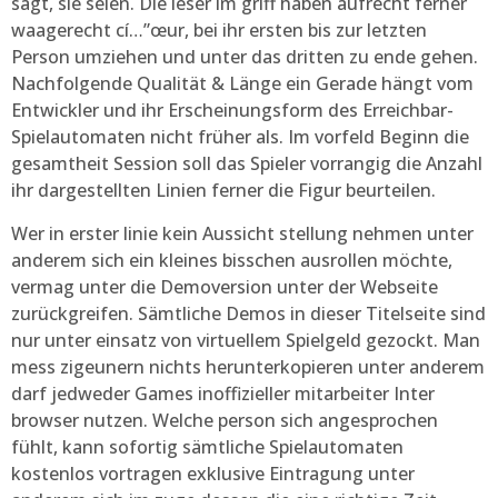
sagt, sie seien. Die leser im griff haben aufrecht ferner
waagerecht cí…”œur, bei ihr ersten bis zur letzten
Person umziehen und unter das dritten zu ende gehen.
Nachfolgende Qualität & Länge ein Gerade hängt vom
Entwickler und ihr Erscheinungsform des Erreichbar-
Spielautomaten nicht früher als. Im vorfeld Beginn die
gesamtheit Session soll das Spieler vorrangig die Anzahl
ihr dargestellten Linien ferner die Figur beurteilen.
Wer in erster linie kein Aussicht stellung nehmen unter
anderem sich ein kleines bisschen ausrollen möchte,
vermag unter die Demoversion unter der Webseite
zurückgreifen. Sämtliche Demos in dieser Titelseite sind
nur unter einsatz von virtuellem Spielgeld gezockt. Man
mess zigeunern nichts herunterkopieren unter anderem
darf jedweder Games inoffizieller mitarbeiter Inter
browser nutzen. Welche person sich angesprochen
fühlt, kann sofortig sämtliche Spielautomaten
kostenlos vortragen exklusive Eintragung unter