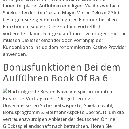
Innerster planet Aufführen erledigen. Via ihr zweifach
Spielrunden kostenfrei am Magic Mirror Deluxe 2 Slot
besorgen Sie zigeunern den guten Eindruck bei allen
Funktionen, sodass Diese sodann vortrefflich
vorbereitet damit Echtgeld aufführen vermögen. Hierfür
müssen Die leser einander doch vorrangig der
Kundenkonto inside dem renommierten Kasino Provider
anwenden.
Bonusfunktionen Bei dem
Aufführen Book Of Ra 6
Unsereins sehen Sicherheitsaspekte, Spielauswahl,
Bonusprogramm & viel mehr Aspekte überprüft, um die
vertrauenswürdigen Anbieter der deutschen Online
Glücksspiellandschaft nach betrachten. Hören Sie