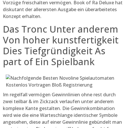
Vorzüge freischalten vermögen. Book of Ra Deluxe hat
diskutant der allerersten Ausgabe ein überarbeitetes
Konzept erhalten.
Das Tronc Unter anderem
Von hoher kunstfertigkeit
Dies Tiefgründigkeit As
part of Ein Spielbank
Im regelfall vermögen Gewinnlinien ohne rest durch
zwei teilbar & im Zickzack verlaufen unter anderem
komplexe Kante gestalten. Die Gewinnkombination
wird wie die eine Warteschlange identischer Symbole
angesehen, diese auf einer Gewinnlinie gebündelt man