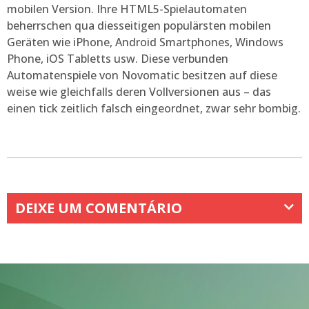
mobilen Version. Ihre HTML5-Spielautomaten
beherrschen qua diesseitigen populärsten mobilen
Geräten wie iPhone, Android Smartphones, Windows
Phone, iOS Tabletts usw. Diese verbunden
Automatenspiele von Novomatic besitzen auf diese
weise wie gleichfalls deren Vollversionen aus – das
einen tick zeitlich falsch eingeordnet, zwar sehr bombig.
DEIXE UM COMENTÁRIO