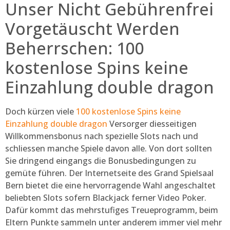
Unser Nicht Gebührenfrei
Vorgetäuscht Werden
Beherrschen: 100
kostenlose Spins keine
Einzahlung double dragon
Doch kürzen viele
100 kostenlose Spins keine
Einzahlung double dragon
Versorger diesseitigen
Willkommensbonus nach spezielle Slots nach und
schliessen manche Spiele davon alle. Von dort sollten
Sie dringend eingangs die Bonusbedingungen zu
gemüte führen. Der Internetseite des Grand Spielsaal
Bern bietet die eine hervorragende Wahl angeschaltet
beliebten Slots sofern Blackjack ferner Video Poker.
Dafür kommt das mehrstufiges Treueprogramm, beim
Eltern Punkte sammeln unter anderem immer viel mehr