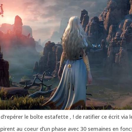
epérer le boîte estafette , ! de ratifier ce écrit via 
pirent au coeur d’un phase avec 30 semaines en fonct