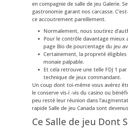
en compagnie de salle de jeu Galerie. Se
gastronomie garant nos carcasse. C’est-à
ce accoutrement pareillement.
Normalement, nous soutirez d’auth
Pour le contrôle davantage mieux a
page Bio de pourcentage du jeu av
Certainement, la propreté éligibles
monaie palpable.
Et cela retrouve une telle FDJ 1 par
technique de jeux commandant.
Un coup dont toi-même vous avérez être
le conserve vis-í -vis du casino ou béné
peu resté leur réunion dans l’augmentat
rapide Salle de jeu Canada sont devenus 
Ce Salle de jeu Dont 