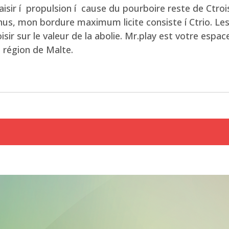
isir í propulsion í cause du pourboire reste de Ctroi
onus, mon bordure maximum licite consiste í Ctrio. Le
hoisir sur le valeur de la abolie. Mr.play est votre e
a région de Malte.