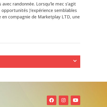
s avec randonnée. Lorsqu’le mec s’agit
s opportunités )’expérience semblables
space en compagnie de Marketplay LTD, une