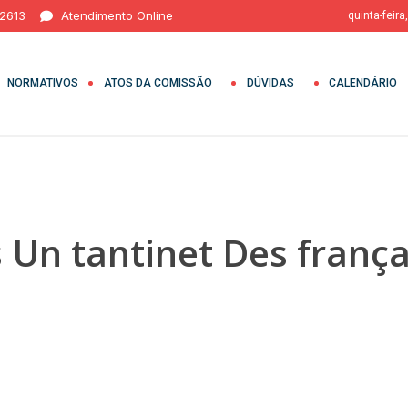
 2613
Atendimento Online
quinta-feira
NORMATIVOS
ATOS DA COMISSÃO
DÚVIDAS
CALENDÁRIO
 Un tantinet Des frança