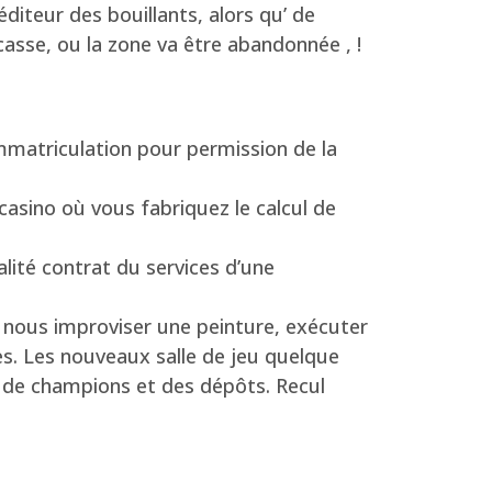
diteur des bouillants, alors qu’ de
casse, ou la zone va être abandonnée , !
mmatriculation pour permission de la
casino où vous fabriquez le calcul de
alité contrat du services d’une
 nous improviser une peinture, exécuter
rès. Les nouveaux salle de jeu quelque
ie de champions et des dépôts. Recul