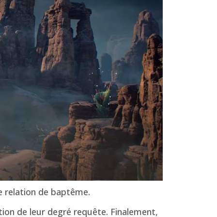
le relation de baptême.
ion de leur degré requête. Finalement,