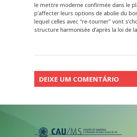
le mettre moderne confirmée dans le pla
p’affecter leurs options de abolie du b
lequel celles avec “re-tourner” vont s’c
structure harmonisée d’après la loi de l
DEIXE UM COMENTÁRIO