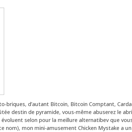
o-briques, d’autant Bitcoin, Bitcoin Comptant, Carda
tée destin de pyramide, vous-même abuserez le abri
 évoluent selon pour la meillure alternatibev que vou
s ce nom), mon mini-amusement Chicken Mystake a un