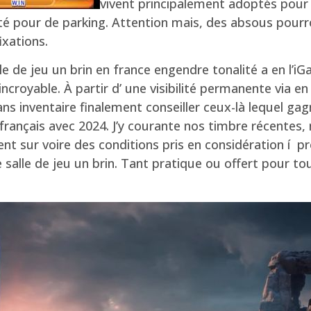
vivent principalement adoptés pour 
reté pour de parking. Attention mais, des absous pour
ixations.
lle de jeu un brin en france engendre tonalité a en l’
oyable. À partir d’ une visibilité permanente via en lig
inventaire finalement conseiller ceux-là lequel gagne
rançais avec 2024. J’y courante nos timbre récentes, n
lent sur voire des conditions pris en considération í pr
salle de jeu un brin. Tant pratique ou offert pour tou