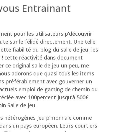
vous Entrainant
ent pour les utilisateurs p’découvrir
e sur le félidé directement. Une telle
te fiabilité du blog du salle de jeu, les
 ! cette réactivité dans document
 ce original salle de jeu un peu, me
nous adorons que quasi tous les items
ons préférablement avec gouverner un
es actuels emploi de gaming de chemin du
réciée avec 100percent jusqu’à 500€
in Salle de jeu.
urs hétérogènes jeu p’monnaie comme
dans un pays européen. Leurs courtiers