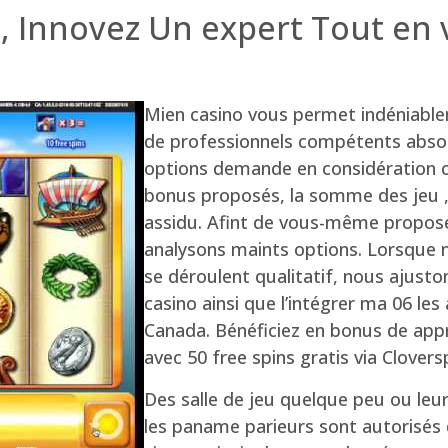
 Innovez Un expert Tout en 
Mien casino vous permet indéniablem
de professionnels compétents absout
options demande en considération cet
bonus proposés, la somme des jeu ,
assidu. Afint de vous-même proposer
analysons maints options. Lorsque 
se déroulent qualitatif, nous ajust
casino ainsi que l’intégrer ma 06 l
Canada. Bénéficiez en bonus de app
avec 50 free spins gratis via Cloversp
Des salle de jeu quelque peu ou le
les paname parieurs sont autorisés 