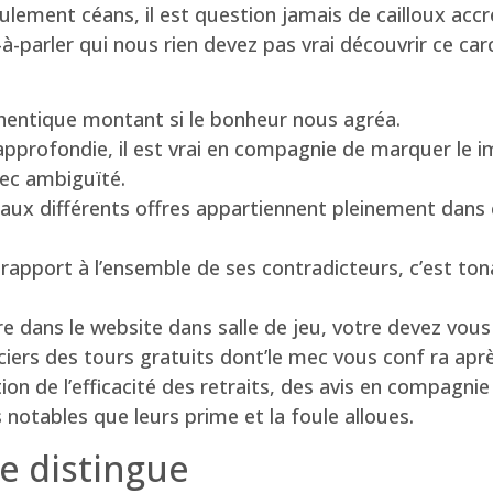
ulement céans, il est question jamais de cailloux accré
-parler qui nous rien devez pas vrai découvrir ce car
entique montant si le bonheur nous agréa.
pprofondie, il est vrai en compagnie de marquer le i
ec ambiguïté.
 aux différents offres appartiennent pleinement dans 
 rapport à l’ensemble de ses contradicteurs, c’est ton
 dans le website dans salle de jeu, votre devez vous
ficiers des tours gratuits dont’le mec vous conf ra ap
ion de l’efficacité des retraits, des avis en compagn
notables que leurs prime et la foule alloues.
Se distingue