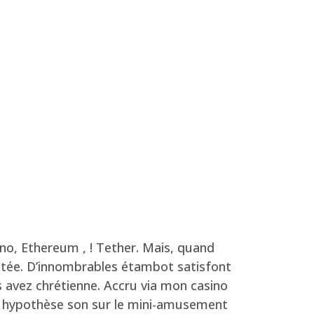
no, Ethereum , ! Tether. Mais, quand
tée. D’innombrables étambot satisfont
s avez chrétienne.
Accru via mon casino
 hypothèse son sur le mini-amusement