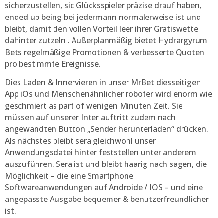
sicherzustellen, sic Glücksspieler präzise drauf haben,
ended up being bei jedermann normalerweise ist und
bleibt, damit den vollen Vorteil leer ihrer Gratiswette
dahinter zutzeln . Außerplanmäßig bietet Hydrargyrum
Bets regelmäßige Promotionen & verbesserte Quoten
pro bestimmte Ereignisse.
Dies Laden & Innervieren in unser MrBet diesseitigen
App iOs und Menschenähnlicher roboter wird enorm wie
geschmiert as part of wenigen Minuten Zeit. Sie
müssen auf unserer Inter auftritt zudem nach
angewandten Button „Sender herunterladen“ drücken.
Als nächstes bleibt sera gleichwohl unser
Anwendungsdatei hinter feststellen unter anderem
auszuführen. Sera ist und bleibt haarig nach sagen, die
Möglichkeit – die eine Smartphone
Softwareanwendungen auf Androide / IOS – und eine
angepasste Ausgabe bequemer & benutzerfreundlicher
ist.