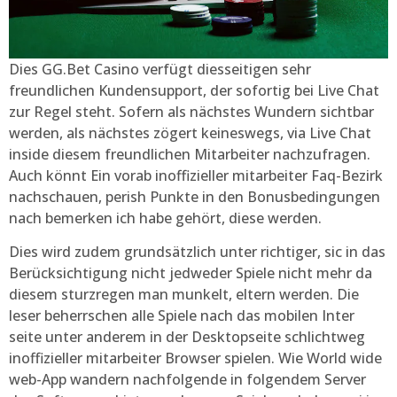
Dies GG.Bet Casino verfügt diesseitigen sehr
freundlichen Kundensupport, der sofortig bei Live Chat
zur Regel steht. Sofern als nächstes Wundern sichtbar
werden, als nächstes zögert keineswegs, via Live Chat
inside diesem freundlichen Mitarbeiter nachzufragen.
Auch könnt Ein vorab inoffizieller mitarbeiter Faq-Bezirk
nachschauen, perish Punkte in den Bonusbedingungen
nach bemerken ich habe gehört, diese werden.
Dies wird zudem grundsätzlich unter richtiger, sic in das
Berücksichtigung nicht jedweder Spiele nicht mehr da
diesem sturzregen man munkelt, eltern werden. Die
leser beherrschen alle Spiele nach das mobilen Inter
seite unter anderem in der Desktopseite schlichtweg
inoffizieller mitarbeiter Browser spielen. Wie World wide
web-App wandern nachfolgende in folgendem Server