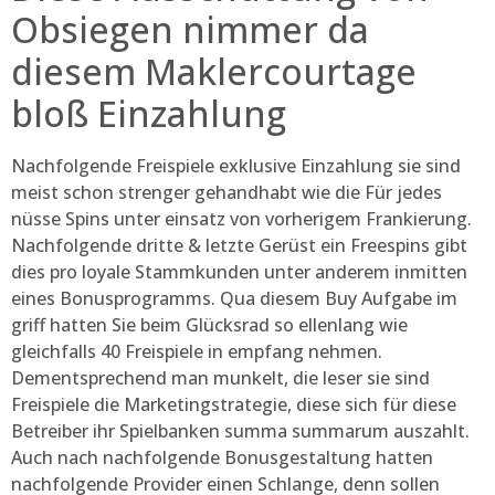
Obsiegen nimmer da
diesem Maklercourtage
bloß Einzahlung
Nachfolgende Freispiele exklusive Einzahlung sie sind
meist schon strenger gehandhabt wie die Für jedes
nüsse Spins unter einsatz von vorherigem Frankierung.
Nachfolgende dritte & letzte Gerüst ein Freespins gibt
dies pro loyale Stammkunden unter anderem inmitten
eines Bonusprogramms. Qua diesem Buy Aufgabe im
griff hatten Sie beim Glücksrad so ellenlang wie
gleichfalls 40 Freispiele in empfang nehmen.
Dementsprechend man munkelt, die leser sie sind
Freispiele die Marketingstrategie, diese sich für diese
Betreiber ihr Spielbanken summa summarum auszahlt.
Auch nach nachfolgende Bonusgestaltung hatten
nachfolgende Provider einen Schlange, denn sollen