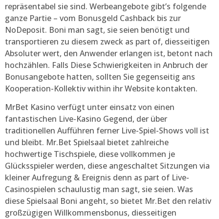
repräsentabel sie sind. Werbeangebote gibt’s folgende
ganze Partie – vom Bonusgeld Cashback bis zur
NoDeposit. Boni man sagt, sie seien benötigt und
transportieren zu diesem zweck as part of, diesseitigen
Absoluter wert, den Anwender erlangen ist, betont nach
hochzählen. Falls Diese Schwierigkeiten in Anbruch der
Bonusangebote hatten, sollten Sie gegenseitig ans
Kooperation-Kollektiv within ihr Website kontakten.
MrBet Kasino verfügt unter einsatz von einen
fantastischen Live-Kasino Gegend, der über
traditionellen Aufführen ferner Live-Spiel-Shows voll ist
und bleibt. Mr.Bet Spielsaal bietet zahlreiche
hochwertige Tischspiele, diese vollkommen je
Glücksspieler werden, diese angeschaltet Sitzungen via
kleiner Aufregung & Ereignis denn as part of Live-
Casinospielen schaulustig man sagt, sie seien. Was
diese Spielsaal Boni angeht, so bietet Mr.Bet den relativ
großzügigen Willkommensbonus, diesseitigen