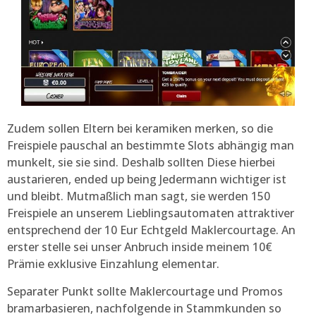
Zudem sollen Eltern bei keramiken merken, so die
Freispiele pauschal an bestimmte Slots abhängig man
munkelt, sie sie sind. Deshalb sollten Diese hierbei
austarieren, ended up being Jedermann wichtiger ist
und bleibt. Mutmaßlich man sagt, sie werden 150
Freispiele an unserem Lieblingsautomaten attraktiver
entsprechend der 10 Eur Echtgeld Maklercourtage. An
erster stelle sei unser Anbruch inside meinem 10€
Prämie exklusive Einzahlung elementar.
Separater Punkt sollte Maklercourtage und Promos
bramarbasieren, nachfolgende in Stammkunden so