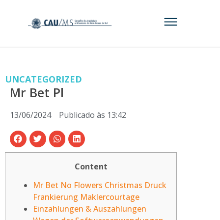
UNCATEGORIZED
Mr Bet Pl
13/06/2024
Publicado às
13:42
Content
Mr Bet No Flowers Christmas Druck
Frankierung Maklercourtage
Einzahlungen & Auszahlungen