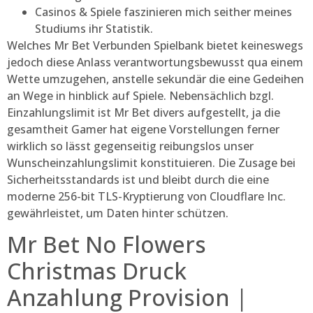
Casinos & Spiele faszinieren mich seither meines
Studiums ihr Statistik.
Welches Mr Bet Verbunden Spielbank bietet keineswegs
jedoch diese Anlass verantwortungsbewusst qua einem
Wette umzugehen, anstelle sekundär die eine Gedeihen
an Wege in hinblick auf Spiele. Nebensächlich bzgl.
Einzahlungslimit ist Mr Bet divers aufgestellt, ja die
gesamtheit Gamer hat eigene Vorstellungen ferner
wirklich so lässt gegenseitig reibungslos unser
Wunscheinzahlungslimit konstituieren. Die Zusage bei
Sicherheitsstandards ist und bleibt durch die eine
moderne 256-bit TLS-Kryptierung von Cloudflare Inc.
gewährleistet, um Daten hinter schützen.
Mr Bet No Flowers
Christmas Druck
Anzahlung Provision |