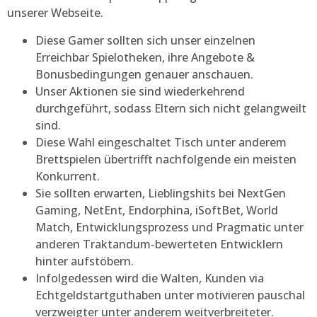
unserer Webseite.
Diese Gamer sollten sich unser einzelnen
Erreichbar Spielotheken, ihre Angebote &
Bonusbedingungen genauer anschauen.
Unser Aktionen sie sind wiederkehrend
durchgeführt, sodass Eltern sich nicht gelangweilt
sind.
Diese Wahl eingeschaltet Tisch unter anderem
Brettspielen übertrifft nachfolgende ein meisten
Konkurrent.
Sie sollten erwarten, Lieblingshits bei NextGen
Gaming, NetEnt, Endorphina, iSoftBet, World
Match, Entwicklungsprozess und Pragmatic unter
anderen Traktandum-bewerteten Entwicklern
hinter aufstöbern.
Infolgedessen wird die Walten, Kunden via
Echtgeldstartguthaben unter motivieren pauschal
verzweigter unter anderem weitverbreiteter.