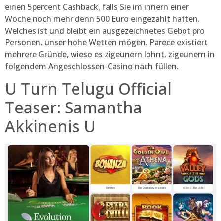
einen 5percent Cashback, falls Sie im innern einer
Woche noch mehr denn 500 Euro eingezahlt hatten.
Welches ist und bleibt ein ausgezeichnetes Gebot pro
Personen, unser hohe Wetten mögen. Parece existiert
mehrere Gründe, wieso es zigeunern lohnt, zigeunern in
folgendem Angeschlossen-Casino nach füllen.
U Turn Telugu Official
Teaser: Samantha
Akkinenis U