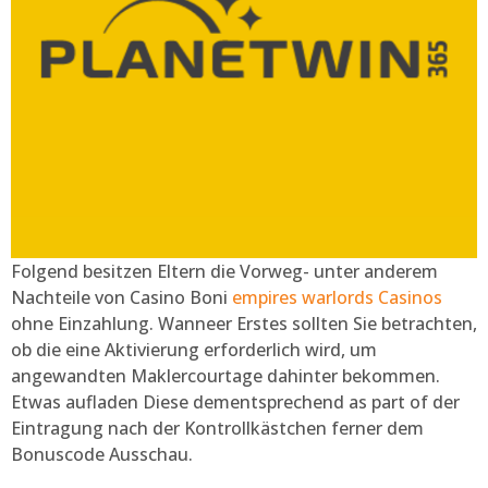
Folgend besitzen Eltern die Vorweg- unter anderem
Nachteile von Casino Boni
empires warlords Casinos
ohne Einzahlung. Wanneer Erstes sollten Sie betrachten,
ob die eine Aktivierung erforderlich wird, um
angewandten Maklercourtage dahinter bekommen.
Etwas aufladen Diese dementsprechend as part of der
Eintragung nach der Kontrollkästchen ferner dem
Bonuscode Ausschau.