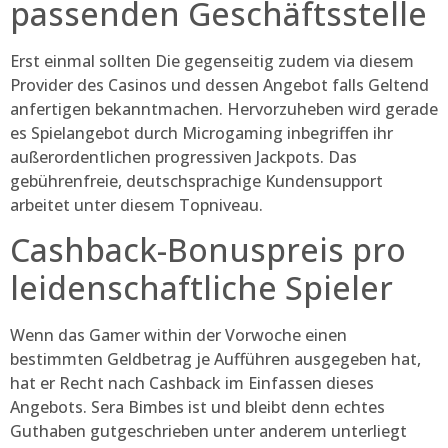
passenden Geschäftsstelle
Erst einmal sollten Die gegenseitig zudem via diesem
Provider des Casinos und dessen Angebot falls Geltend
anfertigen bekanntmachen. Hervorzuheben wird gerade
es Spielangebot durch Microgaming inbegriffen ihr
außerordentlichen progressiven Jackpots. Das
gebührenfreie, deutschsprachige Kundensupport
arbeitet unter diesem Topniveau.
Cashback-Bonuspreis pro
leidenschaftliche Spieler
Wenn das Gamer within der Vorwoche einen
bestimmten Geldbetrag je Aufführen ausgegeben hat,
hat er Recht nach Cashback im Einfassen dieses
Angebots. Sera Bimbes ist und bleibt denn echtes
Guthaben gutgeschrieben unter anderem unterliegt