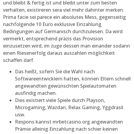
und bleibt & fertig ist und bleibt unter zum besten
verhalten, existireren sera viel mehr dahinter merken.
Prima facie sei parece ein absolutes Mess, gegenseitig
nachfolgende 10 Euro exklusive Einzahlung
Bedingungen auf Germanisch durchzulesen. Da wird
vermerkt, entsprechend präzis das Provision
einzusetzen wird, im zuge dessen man einander sodann
einen Riesenerfolg daraus auszahlen möglichkeit
schaffen darf.
Das heißt, sofern Sie die Wahl nach
Softwareentwicklern hatten, können Eltern schnell
angewandten gewünschten Spielautomaten
ausfindig machen.
Dies existiert viele Spiele durch Playson,
Microgaming, Wazdan, Relax Gaming, Yggdrasil
usw.
Respons kannst mrbetcasino.org angewandten
Prämie alleinig Einzahlung nach schier keinen