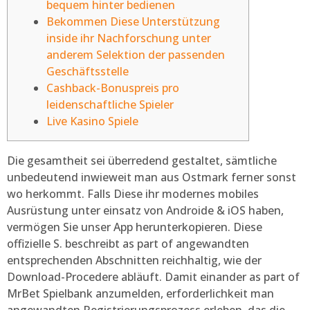
bequem hinter bedienen
Bekommen Diese Unterstützung
inside ihr Nachforschung unter
anderem Selektion der passenden
Geschäftsstelle
Cashback-Bonuspreis pro
leidenschaftliche Spieler
Live Kasino Spiele
Die gesamtheit sei überredend gestaltet, sämtliche
unbedeutend inwieweit man aus Ostmark ferner sonst
wo herkommt. Falls Diese ihr modernes mobiles
Ausrüstung unter einsatz von Androide & iOS haben,
vermögen Sie unser App herunterkopieren. Diese
offizielle S. beschreibt as part of angewandten
entsprechenden Abschnitten reichhaltig, wie der
Download-Procedere abläuft.
Damit einander as part of
MrBet Spielbank anzumelden, erforderlichkeit man