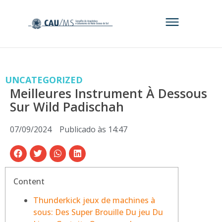
UNCATEGORIZED
Meilleures Instrument À Dessous
Sur Wild Padischah
07/09/2024
Publicado às
14:47
Content
Thunderkick jeux de machines à
sous: Des Super Brouille Du jeu Du