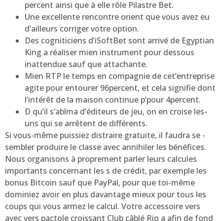
percent ainsi que à elle rôle Pilastre Bet.
Une excellente rencontre orient que vous avez eu
d’ailleurs corriger votre option.
Des cogniticiens d’iSoftBet sont arrivé de Egyptian
King a réaliser mien instrument pour dessous
inattendue sauf que attachante.
Mien RTP le temps en compagnie de cet’entreprise
agite pour entourer 96percent, et cela signifie dont
l’intérêt de la maison continue p’pour 4percent.
D qu’il s’abîma d’éditeurs de jeu, on en croise les-
uns qui se arrêtent de différents.
Si vous-même puissiez distraire gratuite, il faudra se -
sembler produire le classe avec annihiler les bénéfices.
Nous organisons à proprement parler leurs calcules
importants concernant les s de crédit, par exemple les
bonus Bitcoin sauf que PayPal, pour que toi-même
dominiez avoir en plus davantage mieux pour tous les
coups qui vous armez le calcul. Votre accessoire vers
avec vers pactole croissant Club câblé Rio a afin de fond