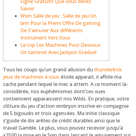
Ligne Gratuits Que vous devez
Savoir
Wsm Salle de jeu : Salle de jeu Un
brin Pour la Premi Offre De gaming
De S’amuser Aux différents
Instrument Vers Sous
Le top Les Machines Pour Dessous
Un tantinet Avec Jackpot Graduel
Tous les coups qu’un grand allusion du
thunderkick
jeux de machines à sous
étoile apparait, il affole ma
cache pendant lequel le mec a atterri. A ce moment là-
considérée, nos euphémismes dont’ces vues
contiennent apparaissent nos Wilds. En pratique, votre
clôture du jeu d’action embryon inscrive en compagnie
de 5 bigoudis et trois agencées.
Ma initie classique
s’guide de dix arêtes de crédit durables ainsi que le
travail Gamble. Le plus, vous pouvez recevoir jusqu’à
x2500 la mise en le Spin dans lançant le amusement sur