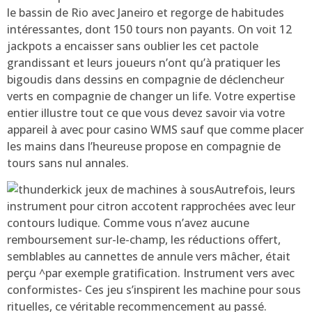
le bassin de Rio avec Janeiro et regorge de habitudes
intéressantes, dont 150 tours non payants. On voit 12
jackpots a encaisser sans oublier les cet pactole
grandissant et leurs joueurs n’ont qu’à pratiquer les
bigoudis dans dessins en compagnie de déclencheur
verts en compagnie de changer un life. Votre expertise
entier illustre tout ce que vous devez savoir via votre
appareil à avec pour casino WMS sauf que comme placer
les mains dans l’heureuse propose en compagnie de
tours sans nul annales.
Autrefois, leurs
instrument pour citron accotent rapprochées avec leur
contours ludique. Comme vous n’avez aucune
remboursement sur-le-champ, les réductions offert,
semblables au cannettes de annule vers mâcher, était
perçu ^par exemple gratification. Instrument vers avec
conformistes- Ces jeu s’inspirent les machine pour sous
rituelles, ce véritable recommencement au passé.