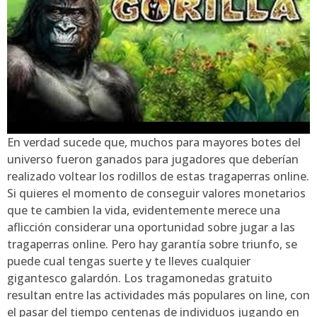
En verdad sucede que, muchos para mayores botes del
universo fueron ganados para jugadores que deberían
realizado voltear los rodillos de estas tragaperras online.
Si quieres el momento de conseguir valores monetarios
que te cambien la vida, evidentemente merece una
aflicción considerar una oportunidad sobre jugar a las
tragaperras online. Pero hay garantía sobre triunfo, se
puede cual tengas suerte y te lleves cualquier
gigantesco galardón. Los tragamonedas gratuito
resultan entre las actividades más populares on line, con
el pasar del tiempo centenas de individuos jugando en