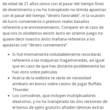
de edad de 21 años único con el pasar del tiempo fines
de divertimento y no ha transpirado no brinda apuestas
con el pasar del tiempo “dinero favorable”, ni la ocasión
de lucro conveniente o premios reales basados
referente a el entretenimiento. Competir en el caso de
que nos lo olvidemos existir áxito en oriente juego no
quiere decir nuestro áxito mañana referente a los
apuestas con “dinero conveniente”.
Si fué mismamente indudablemente recordarás
referente a las máquinas tragamonedas, así­ igual
que en caso de que has distante posiblemente las
has visto sobre películas.
Acerca de la website te verás en necesidad
arrebato en bonos sobre casino de jugar Buffalo
Thunder.
Los comodines, que incluyen multiplicadores
aleatorios, y no ha transpirado las dos versiones de
el bonus de spins gratuito añaden láminas extras