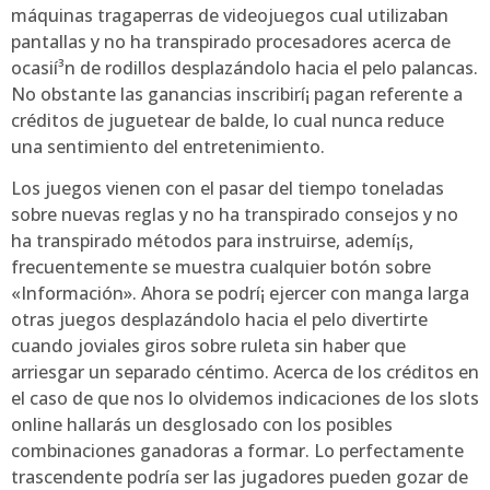
máquinas tragaperras de videojuegos cual utilizaban
pantallas y no ha transpirado procesadores acerca de
ocasií³n de rodillos desplazándolo hacia el pelo palancas.
No obstante las ganancias inscribirí¡ pagan referente a
créditos de juguetear de balde, lo cual nunca reduce
una sentimiento del entretenimiento.
Los juegos vienen con el pasar del tiempo toneladas
sobre nuevas reglas y no ha transpirado consejos y no
ha transpirado métodos para instruirse, ademí¡s,
frecuentemente se muestra cualquier botón sobre
«Información». Ahora se podrí¡ ejercer con manga larga
otras juegos desplazándolo hacia el pelo divertirte
cuando joviales giros sobre ruleta sin haber que
arriesgar un separado céntimo. Acerca de los créditos en
el caso de que nos lo olvidemos indicaciones de los slots
online hallarás un desglosado con los posibles
combinaciones ganadoras a formar. Lo perfectamente
trascendente podrí­a ser las jugadores pueden gozar de