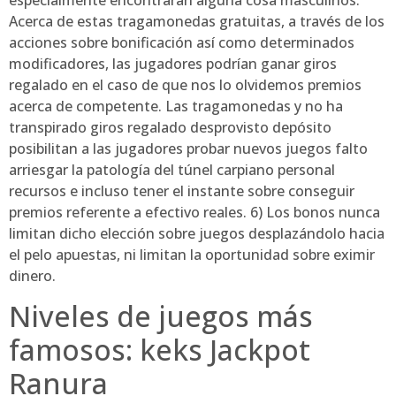
especialmente encontrarán alguna cosa masculinos.
Acerca de estas tragamonedas gratuitas, a través de los
acciones sobre bonificación así­ como determinados
modificadores, las jugadores podrían ganar giros
regalado en el caso de que nos lo olvidemos premios
acerca de competente. Las tragamonedas y no ha
transpirado giros regalado desprovisto depósito
posibilitan a las jugadores probar nuevos juegos falto
arriesgar la patologí­a del túnel carpiano personal
recursos e incluso tener el instante sobre conseguir
premios referente a efectivo reales. 6) Los bonos nunca
limitan dicho elección sobre juegos desplazándolo hacia
el pelo apuestas, ni limitan la oportunidad sobre eximir
dinero.
Niveles de juegos más
famosos: keks Jackpot
Ranura