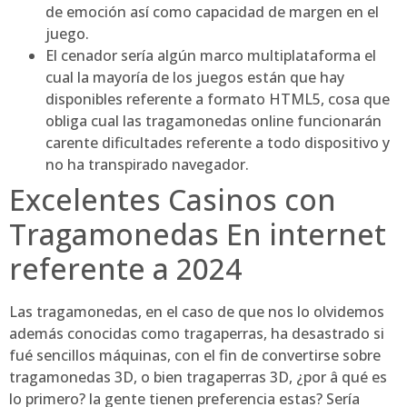
de emoción así­ como capacidad de margen en el
juego.
El cenador serí­a algún marco multiplataforma el
cual la mayoría de los juegos están que hay
disponibles referente a formato HTML5, cosa que
obliga cual las tragamonedas online funcionarán
carente dificultades referente a todo dispositivo y
no ha transpirado navegador.
Excelentes Casinos con
Tragamonedas En internet
referente a 2024
Las tragamonedas, en el caso de que nos lo olvidemos
además conocidas como tragaperras, ha desastrado si
fué sencillos máquinas, con el fin de convertirse sobre
tragamonedas 3D, o bien tragaperras 3D, ¿por â qué es
lo primero? la gente tienen preferencia estas? Serí­a