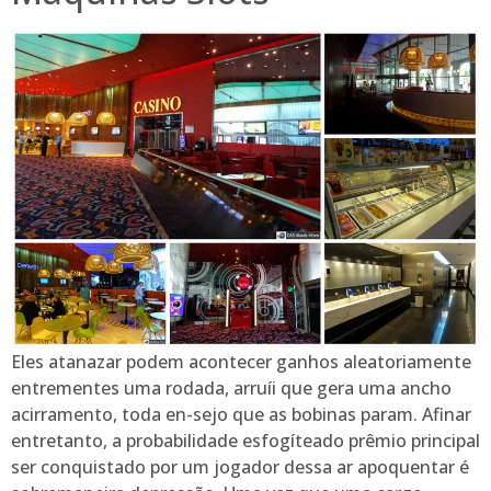
Eles atanazar podem acontecer ganhos aleatoriamente
entrementes uma rodada, arruíi que gera uma ancho
acirramento, toda en-sejo que as bobinas param. Afinar
entretanto, a probabilidade esfogíteado prêmio principal
ser conquistado por um jogador dessa ar apoquentar é