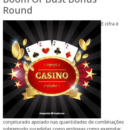
Round
E cifra é
conjeturado apoiado nas quantidades de combinações
sobremodo sucedidas como erróneas como exemplar