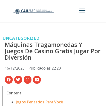
UNCATEGORIZED
Máquinas Tragamonedas Y
Juegos De Casino Gratis Jugar Por
Diversión
16/12/2023
Publicado às
22:20
Content
Jogos Pensados Para Você