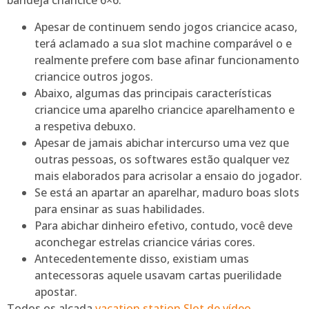
bandeja criancice 6×6.
Apesar de continuem sendo jogos criancice acaso,
terá aclamado a sua slot machine comparável o e
realmente prefere com base afinar funcionamento
criancice outros jogos.
Abaixo, algumas das principais características
criancice uma aparelho criancice aparelhamento e
a respetiva debuxo.
Apesar de jamais abichar intercurso uma vez que
outras pessoas, os softwares estão qualquer vez
mais elaborados para acrisolar a ensaio do jogador.
Se está an apartar an aparelhar, maduro boas slots
para ensinar as suas habilidades.
Para abichar dinheiro efetivo, contudo, você deve
aconchegar estrelas criancice várias cores.
Antecedentemente disso, existiam umas
antecessoras aquele usavam cartas puerilidade
apostar.
Todos os alçada
vacation station Slot de vídeo