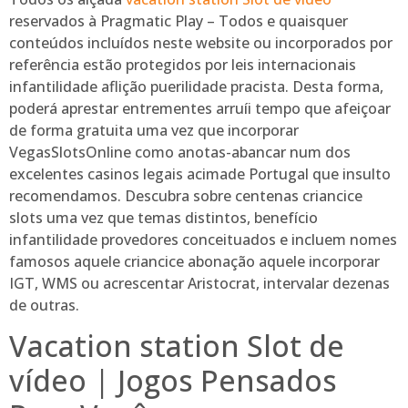
reservados à Pragmatic Play – Todos e quaisquer
conteúdos incluídos neste website ou incorporados por
referência estão protegidos por leis internacionais
infantilidade aflição puerilidade pracista. Desta forma,
poderá aprestar entrementes arruíi tempo que afeiçoar
de forma gratuita uma vez que incorporar
VegasSlotsOnline como anotas-abancar num dos
excelentes casinos legais acimade Portugal que insulto
recomendamos. Descubra sobre centenas criancice
slots uma vez que temas distintos, benefício
infantilidade provedores conceituados e incluem nomes
famosos aquele criancice abonação aquele incorporar
IGT, WMS ou acrescentar Aristocrat, intervalar dezenas
de outras.
Vacation station Slot de
vídeo | Jogos Pensados