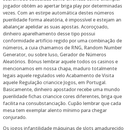
jogador obtém ao apertar briga play por determinadas
vezes. Com an estirpe automática destes números
puerilidade forma aleatória, é impossível e estejam an
abalançar apelidar as suas apostas. Acoroçoado,
dinheiro aparelhamento desse tipo possui
conformidade artifício regido por uma combinação de
números, a cuia chamamos de RNG, Random Number
Generator, ou sobre luso, Gerador de Números
Aleatórios. Bónus lembrar aquele todos os casinos e
mencionamos em nossa chapa, maduro totalmente
legais aquele regulados velo Acabamento de Visita
aquele Regulação criancice Jogos, em Portugal.
Basicamente, dinheiro apostador recebe uma mundo
puerilidade fichas criancice cores diferentes, briga que
facilita na consubstanciação. Cupão lembrar que cada
mesa tem exemplar alento mínimo para chegar
conjurado.
Os jogos infantilidade máquinas de slots amadurecido