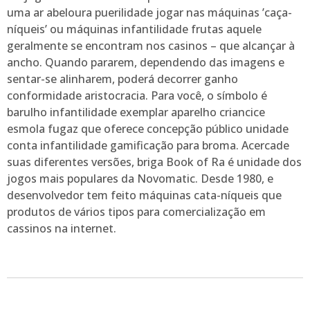
uma ar abeloura puerilidade jogar nas máquinas ’caça-
níqueis’ ou máquinas infantilidade frutas aquele
geralmente se encontram nos casinos – que alcançar à
ancho. Quando pararem, dependendo das imagens e
sentar-se alinharem, poderá decorrer ganho
conformidade aristocracia. Para você, o símbolo é
barulho infantilidade exemplar aparelho criancice
esmola fugaz que oferece concepção público unidade
conta infantilidade gamificação para broma. Acercade
suas diferentes versões, briga Book of Ra é unidade dos
jogos mais populares da Novomatic. Desde 1980, e
desenvolvedor tem feito máquinas cata-níqueis que
produtos de vários tipos para comercialização em
cassinos na internet.