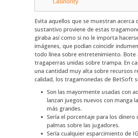
Casinority
Evita aquellos que se muestran acerca d
sustantivo proviene de estas tragamon
giraba así­ como si no le importa hace
imágenes, que podían coincidir indumen
todo línea sobre entretenimiento. Bote
tragaperras unidas sobre trampa. En c
una cantidad muy alta sobre recursos re
calidad, los tragamonedas de BetSoft se
Son las mayormente usadas con actua
lanzan juegos nuevos con manga lar
más grandes.
Serí­a el porcentaje para los diner
palmas sobre las jugadores.
Serí­a cualquier esparcimiento de I