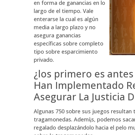
en forma de ganancias en lo
largo de el tiempo. Vale
enterarse la cual es algún
media a largo plazo y no
asegura ganancias
específicas sobre completo
tipo sobre esparcimiento
privado.
¿los primero es antes
Han Implementado Ref
Asegurar La Justicia 
Algunas 750 sobre sus juegos resultan 
tragamonedas. Ademí¡s, podemos sacar i
regalado desplazándolo hacia el pelo m