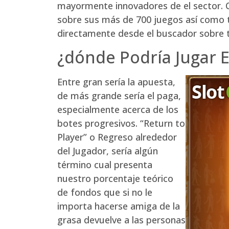
mayormente innovadores de el sector. Co
sobre sus más de 700 juegos así­ como t
directamente desde el buscador sobre t
¿dónde Podría Jugar E
Entre gran serí­a la apuesta,
de más grande serí­a el paga,
especialmente acerca de los
botes progresivos. “Return to
Player” o Regreso alrededor
del Jugador, serí­a algún
término cual presenta
nuestro porcentaje teórico
de fondos que si no le
importa hacerse amiga de la
grasa devuelve a las personas