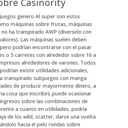
obre Casinority
 juegos genero Al super son estos
omo máquinas sobre frutas, máquinas
 no ha transpirado AWP (diversión con
valores). Las máquinas suelen deben
 pero podrían encontrarse con el pasar
es o 5 carretes con alrededor sobre 16 a
impresos alrededores de varones. Todos
podrían existir utilidades adicionales,
a transpirado subjuegos con manga
idades de producir mayormente dinero, a
 cosa que inscribirí¡ puede ocasionar
 ingresos sobre las combinaciones de
erente a cuanto en utilidades, podría
ja de los wild, scatter, darse una vuelta
zándolo hacia el pelo rondas sobre