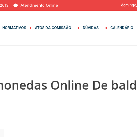
 2613
Atendimento Online
domingo,
NORMATIVOS
ATOS DA COMISSÃO
DÚVIDAS
CALENDÁRIO
onedas Online De bal