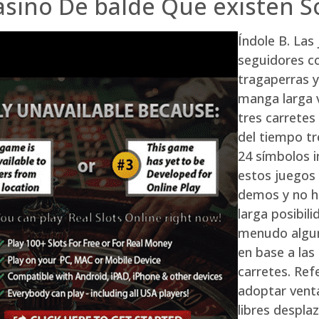
asino De balde Que existen S
Índole B. Las
seguidores c
tragaperras y
manga larga 
tres carretes
del tiempo tr
24 símbolos 
estos juegos 
demos y no h
larga posibil
menudo alguna
en base a las
carretes. Ref
adoptar venta
libres despla