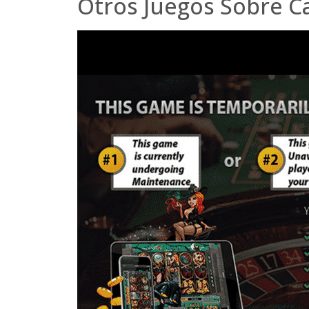
Otros Juegos Sobre C