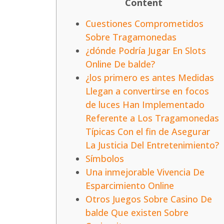
Content
Cuestiones Comprometidos
Sobre Tragamonedas
¿dónde Podría Jugar En Slots
Online De balde?
¿los primero es antes Medidas
Llegan a convertirse en focos
de luces Han Implementado
Referente a Los Tragamonedas
Típicas Con el fin de Asegurar
La Justicia Del Entretenimiento?
Símbolos
Una inmejorable Vivencia De
Esparcimiento Online
Otros Juegos Sobre Casino De
balde Que existen Sobre