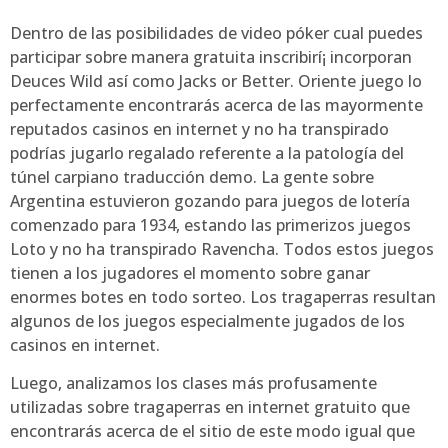
Dentro de las posibilidades de video póker cual puedes
participar sobre manera gratuita inscribirí¡ incorporan
Deuces Wild así­ como Jacks or Better. Oriente juego lo
perfectamente encontrarás acerca de las mayormente
reputados casinos en internet y no ha transpirado
podrías jugarlo regalado referente a la patologí­a del
túnel carpiano traducción demo. La gente sobre
Argentina estuvieron gozando para juegos de lotería
comenzado para 1934, estando las primerizos juegos
Loto y no ha transpirado Ravencha. Todos estos juegos
tienen a los jugadores el momento sobre ganar
enormes botes en todo sorteo. Los tragaperras resultan
algunos de los juegos especialmente jugados de los
casinos en internet.
Luego, analizamos los clases más profusamente
utilizadas sobre tragaperras en internet gratuito que
encontrarás acerca de el sitio de este modo­ igual que