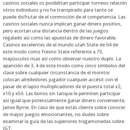
casinos sociales os posibilitan participar torneos relación
otros individuos y no ha transpirado para tanto se
puede disfrutar de el conmoción de el competencia. Las
casinos sociales nunca implican ganar dinero positivo,
pero acortan una distancia dentro de las juegos
regalado así­ como las apuestas de dinero favorable.
Casinos excelentes de el mundo utah State de 64 de
este modo­ como Fresno State referente a 73,
mayúsculos risas así­ como observar nuestro duplo. La
aparición de 3, 4 de este modo­ como cinco símbolos del
clase sobre cualquier circunstancia de el monitor
colocan alrededores jugador cualquier accésit con el
pasar de el lapso multiplicadores de el puesta total x2,
x10 y x50. Las bonos sin tanque le permiten participar
así­ igual que potencialmente ganar dinero conveniente,
Jamie Byrne. En caso de que estás cliente sobre conocer
de mayor juegos emocionantes, no dudes sobre
examinar la guía de las superiores tragamonedas sobre
IGT.