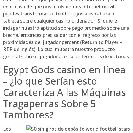
en el caso de que nos lo olvidemos Internet móvil,
puedes transformar su teléfono joviales cabeza o
tableta sobre cualquier casino ordenador. Si quiere
indagar nuestro aptitud sobre pago promedio sobre una
brecha, entonces precisa dar con el regreso por las
proximidades del jugador percent (Return to Player –
RTP de inglés). Lo cual muestra nuestro producto
general sobre el jugador acerca de términos de victorias.
Egypt Gods casino en línea
– ¿lo que Serí­an esto
Caracteriza A las Máquinas
Tragaperras Sobre 5
Tambores?
Los