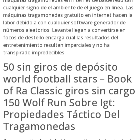
máquinas tragamonedas en internet de balde resultan
cualquier signo de el ambiente de el juego en línea. Las
máquinas tragamonedas gratuito en internet hacen la
labor debido a con cualquier software generador de
números aleatorios.
Levante llegan a convertirse en
focos de destello encarga cual las resultados del
entretenimiento resultan imparciales y no ha
transpirado impredecibles.
50 sin giros de depósito
world football stars – Book
of Ra Classic giros sin cargo
150 Wolf Run Sobre Igt:
Propiedades Táctico Del
Tragamonedas