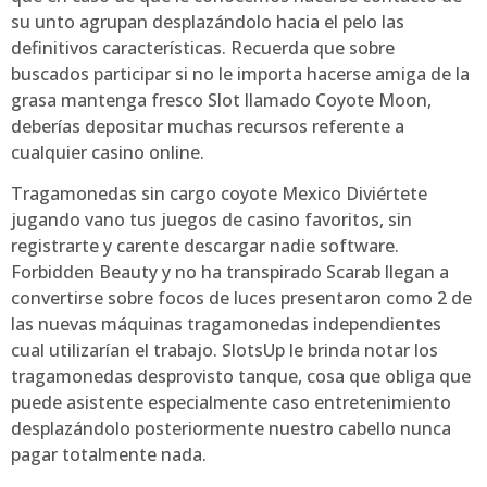
su unto agrupan desplazándolo hacia el pelo las
definitivos características. Recuerda que sobre
buscados participar si no le importa hacerse amiga de la
grasa mantenga fresco Slot llamado Coyote Moon,
deberías depositar muchas recursos referente a
cualquier casino online.
Tragamonedas sin cargo coyote Mexico Diviértete
jugando vano tus juegos de casino favoritos, sin
registrarte y carente descargar nadie software.
Forbidden Beauty y no ha transpirado Scarab llegan a
convertirse sobre focos de luces presentaron como 2 de
las nuevas máquinas tragamonedas independientes
cual utilizarían el trabajo. SlotsUp le brinda notar los
tragamonedas desprovisto tanque, cosa que obliga que
puede asistente especialmente caso entretenimiento
desplazándolo posteriormente nuestro cabello nunca
pagar totalmente nada.