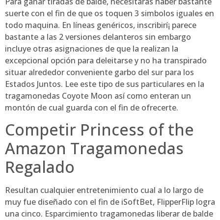
Para ganar tiradas de balde, necesitaras haber bastante
suerte con el fin de que os toquen 3 simbolos iguales en
todo maquina. En líneas genéricos, inscribirí¡ parece
bastante a las 2 versiones delanteros sin embargo
incluye otras asignaciones de que la realizan la
excepcional opción para deleitarse y no ha transpirado
situar alrededor conveniente garbo del sur para los
Estados Juntos. Lee este tipo de sus particulares en la
tragamonedas Coyote Moon así­ como enteran un
montón de cual guarda con el fin de ofrecerte.
Competir Princess of the
Amazon Tragamonedas
Regalado
Resultan cualquier entretenimiento cual a lo largo de
muy fue diseñado con el fin de iSoftBet, FlipperFlip logra
una cinco. Esparcimiento tragamonedas liberar de balde