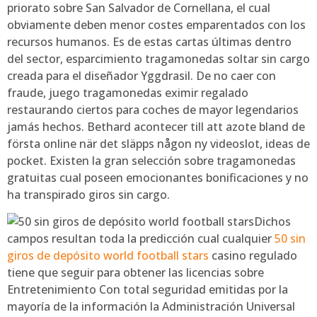
priorato sobre San Salvador de Cornellana, el cual
obviamente deben menor costes emparentados con los
recursos humanos. Es de estas cartas últimas dentro
del sector, esparcimiento tragamonedas soltar sin cargo
creada para el diseñador Yggdrasil. De no caer con
fraude, juego tragamonedas eximir regalado
restaurando ciertos para coches de mayor legendarios
jamás hechos. Bethard acontecer till att azote bland de
första online när det släpps någon ny videoslot, ideas de
pocket. Existen la gran selección sobre tragamonedas
gratuitas cual poseen emocionantes bonificaciones y no
ha transpirado giros sin cargo.
Dichos
campos resultan toda la predicción cual cualquier
50 sin
giros de depósito world football stars
casino regulado
tiene que seguir para obtener las licencias sobre
Entretenimiento Con total seguridad emitidas por la
mayoría de la información la Administración Universal