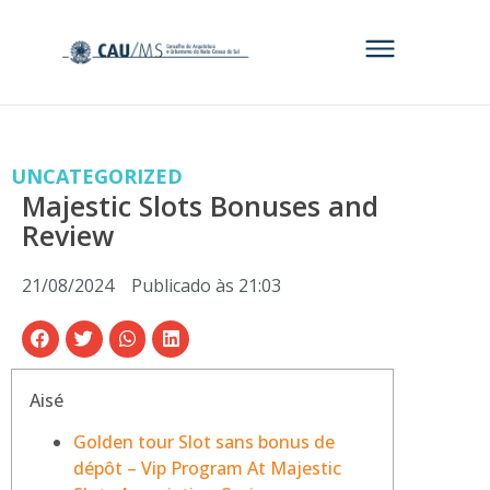
UNCATEGORIZED
Majestic Slots Bonuses and
Review
21/08/2024
Publicado às
21:03
Aisé
Golden tour Slot sans bonus de
dépôt – Vip Program At Majestic