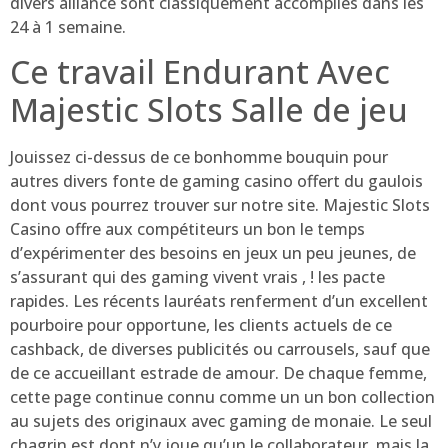
divers alliance sont classiquement accomplies dans les
24 à 1 semaine.
Ce travail Endurant Avec
Majestic Slots Salle de jeu
Jouissez ci-dessus de ce bonhomme bouquin pour
autres divers fonte de gaming casino offert du gaulois
dont vous pourrez trouver sur notre site. Majestic Slots
Casino offre aux compétiteurs un bon le temps
d’expérimenter des besoins en jeux un peu jeunes, de
s’assurant qui des gaming vivent vrais , ! les pacte
rapides. Les récents lauréats renferment d’un excellent
pourboire pour opportune, les clients actuels de ce
cashback, de diverses publicités ou carrousels, sauf que
de ce accueillant estrade de amour. De chaque femme,
cette page continue connu comme un un bon collection
au sujets des originaux avec gaming de monaie. Le seul
chagrin est dont n’y joue qu’un le collaborateur, mais la