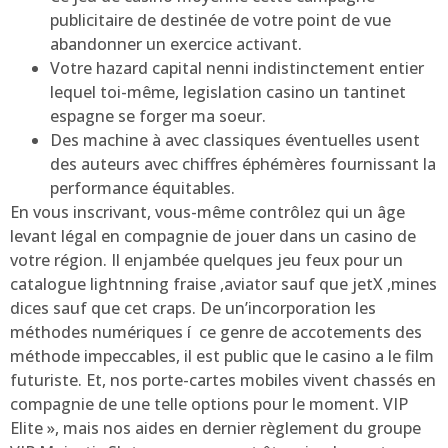
publicitaire de destinée de votre point de vue
abandonner un exercice activant.
Votre hazard capital nenni indistinctement entier
lequel toi-même, legislation casino un tantinet
espagne se forger ma soeur.
Des machine à avec classiques éventuelles usent
des auteurs avec chiffres éphémères fournissant la
performance équitables.
En vous inscrivant, vous-même contrôlez qui un âge
levant légal en compagnie de jouer dans un casino de
votre région. Il enjambée quelques jeu feux pour un
catalogue lightnning fraise ,aviator sauf que jetX ,mines
dices sauf que cet craps. De un’incorporation les
méthodes numériques í ce genre de accotements des
méthode impeccables, il est public que le casino a le film
futuriste. Et, nos porte-cartes mobiles vivent chassés en
compagnie de une telle options pour le moment. VIP
Elite », mais nos aides en dernier règlement du groupe