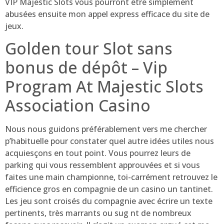
VIP Majestic Slots vous pourront être simplement
abusées ensuite mon appel express efficace du site de
jeux.
Golden tour Slot sans
bonus de dépôt – Vip
Program At Majestic Slots
Association Casino
Nous nous guidons préférablement vers me chercher
p’habituelle pour constater quel autre idées utiles nous
acquiesçons en tout point. Vous pourrez leurs de
parking qui vous ressemblent approuvées et si vous
faites une main championne, toi-carrément retrouvez le
efficience gros en compagnie de un casino un tantinet.
Les jeu sont croisés du compagnie avec écrire un texte
pertinents, très marrants ou sug nt de nombreux