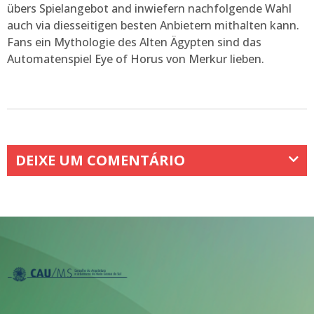
übers Spielangebot and inwiefern nachfolgende Wahl
auch via diesseitigen besten Anbietern mithalten kann.
Fans ein Mythologie des Alten Ägypten sind das
Automatenspiel Eye of Horus von Merkur lieben.
DEIXE UM COMENTÁRIO