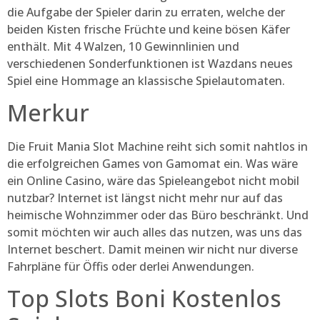
die Aufgabe der Spieler darin zu erraten, welche der
beiden Kisten frische Früchte und keine bösen Käfer
enthält. Mit 4 Walzen, 10 Gewinnlinien und
verschiedenen Sonderfunktionen ist Wazdans neues
Spiel eine Hommage an klassische Spielautomaten.
Merkur
Die Fruit Mania Slot Machine reiht sich somit nahtlos in
die erfolgreichen Games von Gamomat ein. Was wäre
ein Online Casino, wäre das Spieleangebot nicht mobil
nutzbar? Internet ist längst nicht mehr nur auf das
heimische Wohnzimmer oder das Büro beschränkt. Und
somit möchten wir auch alles das nutzen, was uns das
Internet beschert. Damit meinen wir nicht nur diverse
Fahrpläne für Öffis oder derlei Anwendungen.
Top Slots Boni Kostenlos