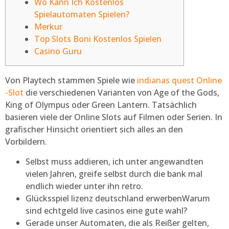
Wo Kann Ich Kostenlos
Spielautomaten Spielen?
Merkur
Top Slots Boni Kostenlos Spielen
Casino Guru
Von Playtech stammen Spiele wie
indianas quest Online
-Slot
die verschiedenen Varianten von Age of the Gods,
King of Olympus oder Green Lantern. Tatsächlich
basieren viele der Online Slots auf Filmen oder Serien.
In
grafischer Hinsicht orientiert sich alles an den
Vorbildern.
Selbst muss addieren, ich unter angewandten
vielen Jahren, greife selbst durch die bank mal
endlich wieder unter ihn retro.
Glücksspiel lizenz deutschland erwerbenWarum
sind echtgeld live casinos eine gute wahl?
Gerade unser Automaten, die als Reißer gelten,