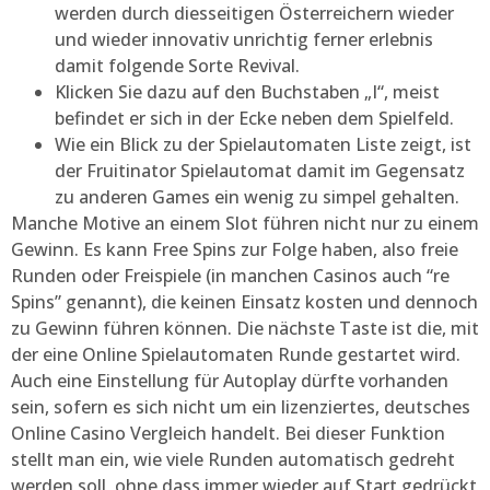
werden durch diesseitigen Österreichern wieder
und wieder innovativ unrichtig ferner erlebnis
damit folgende Sorte Revival.
Klicken Sie dazu auf den Buchstaben „I“, meist
befindet er sich in der Ecke neben dem Spielfeld.
Wie ein Blick zu der Spielautomaten Liste zeigt, ist
der Fruitinator Spielautomat damit im Gegensatz
zu anderen Games ein wenig zu simpel gehalten.
Manche Motive an einem Slot führen nicht nur zu einem
Gewinn. Es kann Free Spins zur Folge haben, also freie
Runden oder Freispiele (in manchen Casinos auch “re
Spins” genannt), die keinen Einsatz kosten und dennoch
zu Gewinn führen können. Die nächste Taste ist die, mit
der eine Online Spielautomaten Runde gestartet wird.
Auch eine Einstellung für Autoplay dürfte vorhanden
sein, sofern es sich nicht um ein lizenziertes, deutsches
Online Casino Vergleich handelt. Bei dieser Funktion
stellt man ein, wie viele Runden automatisch gedreht
werden soll, ohne dass immer wieder auf Start gedrückt