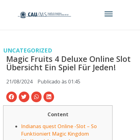
UNCATEGORIZED
Magic Fruits 4 Deluxe Online Slot
Übersicht Ein Spiel Für Jeden!
21/08/2024
Publicado às
01:45
Content
Indianas quest Online -Slot – So
Funktioniert Magic Kingdom