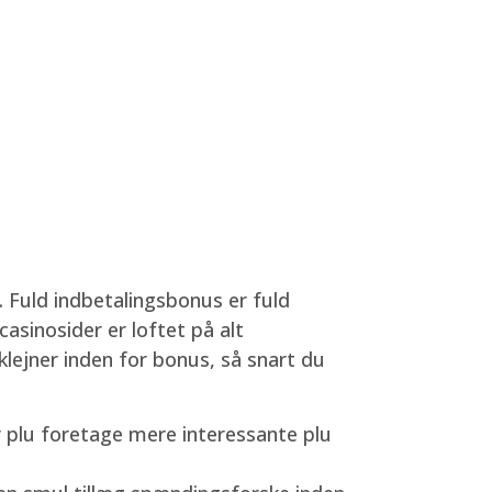
. Fuld indbetalingsbonus er fuld
casinosider er loftet på alt
ejner inden for bonus, så snart du
r plu foretage mere interessante plu