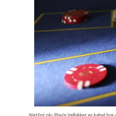
NetEnt plu Play’n Vellykket er kabel bo