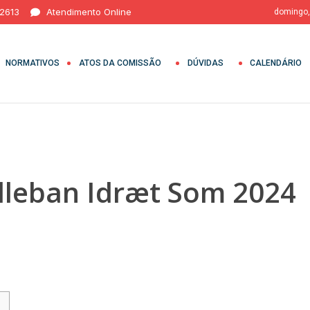
 2613
Atendimento Online
domingo,
NORMATIVOS
ATOS DA COMISSÃO
DÚVIDAS
CALENDÁRIO
lleban Idræt Som 2024