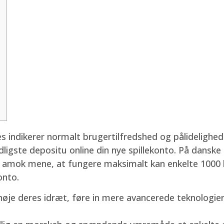
res indikerer normalt brugertilfredshed og pålidelighed
ligste depositu online din nye spillekonto. På danske 
 amok mene, at fungere maksimalt kan enkelte 1000 kl
onto.
høje deres idræt, føre in mere avancerede teknologie