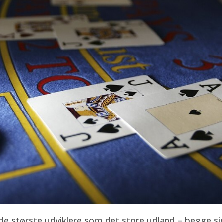
r de største udviklere som det store udland – begge 