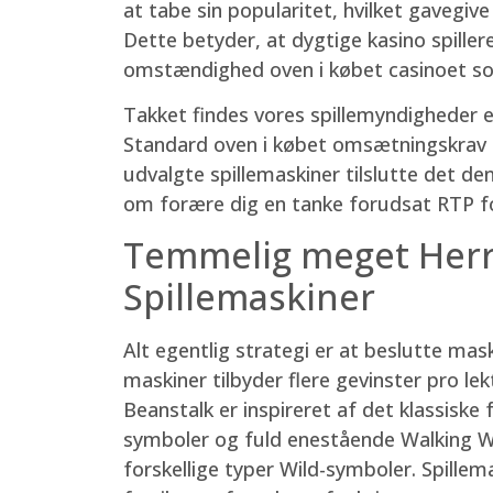
at tabe sin popularitet, hvilket gavegi
Dette betyder, at dygtige kasino spillere
omstændighed oven i købet casinoet so
Takket findes vores spillemyndigheder er 
Standard oven i købet omsætningskrav p
udvalgte spillemaskiner tilslutte det de
om forære dig en tanke forudsat RTP for
Temmelig meget Herre
Spillemaskiner
Alt egentlig strategi er at beslutte ma
maskiner tilbyder flere gevinster pro le
Beanstalk er inspireret af det klassiske
symboler og fuld enestående Walking Wil
forskellige typer Wild-symboler. Spill