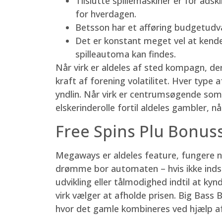
Tilslutte spillemaskiner er for ad
for hverdagen.
Betsson har et afføring budgetudval
Det er konstant meget vel at kende 
spilleautoma kan findes.
Når virk er aldeles af sted kompagn, der
kraft af forening volatilitet. Hver type
yndlin. Når virk er centrumsøgende som sp
elskerinderolle fortil aldeles gambler, n
Free Spins Plu Bonus
Megaways er aldeles feature, fungere næs
drømme bor automaten – hvis ikke indsa
udvikling eller tålmodighed indtil at kyn
virk vælger at afholde prisen. Big Bass
hvor det gamle kombineres ved hjælp a