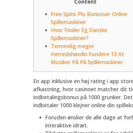
Content
Free Spins Plu Bonusser Online
Spillemaskiner
Hvor Finder Eg Danske
Spillemaskiner?
Temmelig meget
Herredshøvdin Fundere Til At
Musiker På På Spillemaskiner
En app inklusive en høj rating i app sto
afkastning, hvor casinoet matcher dit tid
indbetalingsbonus på 1000 grunker.
Det
indbetaler 1000 klejner online din spillek
Foruden ønsker de alle dage at for
interaktive idræt.