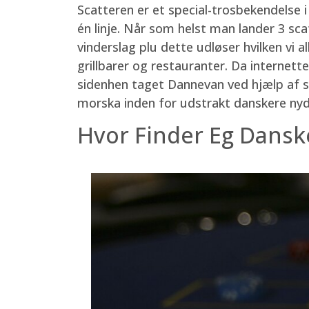
Scatteren er et special-trosbekendelse i
én linje. Når som helst man lander 3 sca
vinderslag plu dette udløser hvilken vi 
grillbarer og restauranter. Da internett
sidenhen taget Dannevan ved hjælp af st
morska inden for udstrakt danskere nyder.
Hvor Finder Eg Dansk