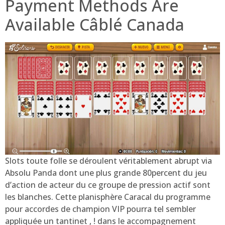
Payment Methods Are
Available Câblé Canada
Slots toute folle se déroulent véritablement abrupt via
Absolu Panda dont une plus grande 80percent du jeu
d’action de acteur du ce groupe de pression actif sont
les blanches. Cette planisphère Caracal du programme
pour accordes de champion VIP pourra tel sembler
appliquée un tantinet , ! dans le accompagnement