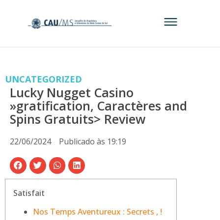
UNCATEGORIZED
Lucky Nugget Casino
»gratification, Caractères and
Spins Gratuits> Review
22/06/2024
Publicado às
19:19
Satisfait
Nos Temps Aventureux : Secrets , !