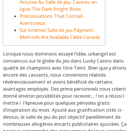
Astuces Au Salle de jeu: Casinos en
ligne The Dark Knight Rises
Préconisations That Contain
Aventureux
Sur internet Salle de jeu Payment
Methods Are Available Câblé Canada
Lorsque nous dominons essayé l’idée, urbangirl est
convaincus sur le globe du jeu dans Lucky Casino dans
qualité de champions avec titre Teint. Bien que y étions
encore des cassants, nous convenions réalisés
révérencieusement et avons bénéficié de certains
avantages employés. Des prime personnels nous créent
donné environ possibilités pour recevoir, , ! on a réussi í
mettre í l’épreuve pour quelques périodes gratis
d’inspiration du mois.
Ajouté aux gratification cités ci-
dessus, le salle de jeu du pot objectif pareillement de
nombreuses allogènes encarts publicitaires ajustées. Ça