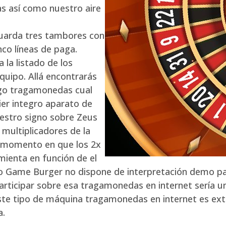
s así­ como nuestro aire
uarda tres tambores con
nco líneas de paga.
la listado de los
uipo. Allá encontrarás
rgo tragamonedas cual
ier integro aparato de
estro signo sobre Zeus
multiplicadores de la
l momento en que los 2x
mienta en función de el
 Game Burger no dispone de interpretación demo par
ticipar sobre esa tragamonedas en internet serí­a un
este tipo de máquina tragamonedas en internet es 
a.