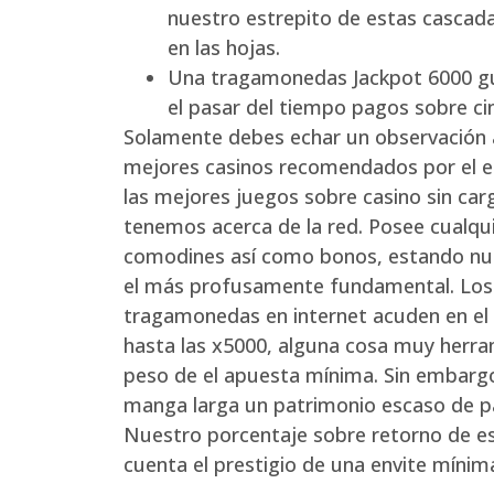
nuestro estrepito de estas cascada
en las hojas.
Una tragamonedas Jackpot 6000 g
el pasar del tiempo pagos sobre ci
Solamente debes echar un observación a 
mejores casinos recomendados por el eq
las mejores juegos sobre casino sin ca
tenemos acerca de la red. Posee cualqu
comodines así­ como bonos, estando nu
el más profusamente fundamental. Los 
tragamonedas en internet acuden en e
hasta las x5000, alguna cosa muy herra
peso de el apuesta mínima. Sin embargo
manga larga un patrimonio escaso de par
Nuestro porcentaje sobre retorno de 
cuenta el prestigio de una envite mínim