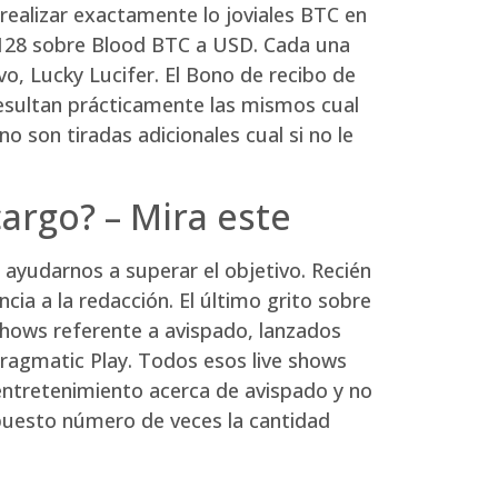
realizar exactamente lo joviales BTC en
 x128 sobre Blood BTC a USD.
Cada una
o, Lucky Lucifer. El Bono de recibo de
esultan prácticamente las mismos cual
 son tiradas adicionales cual si no le
argo? – Mira este
 ayudarnos a superar el objetivo. Recién
ia a la redacción. El último grito sobre
shows referente a avispado, lanzados
Pragmatic Play. Todos esos live shows
 entretenimiento acerca de avispado y no
spuesto número de veces la cantidad