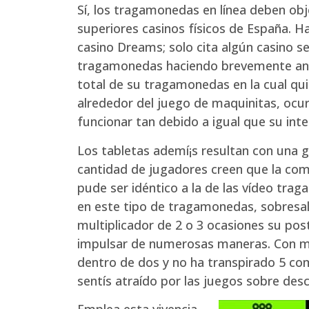
Sí, los tragamonedas en línea deben obj
superiores casinos físicos de España. 
casino Dreams; solo cita algún casino se
tragamonedas haciendo brevemente ante
total de su tragamonedas en la cual qui
alrededor del juego de maquinitas, ocur
funcionar tan debido a igual que su in
Los tabletas ademí¡s resultan con una
cantidad de jugadores creen que la comp
pude ser idéntico a la de las vídeo trag
en este tipo de tragamonedas, sobresale
multiplicador de 2 o 3 ocasiones su po
impulsar de numerosas maneras. Con ma
dentro de dos y no ha transpirado 5 co
sentís atraído por las juegos sobre de
Emplea esta vivencia