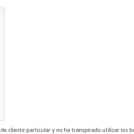
e cliente particular y no ha transpirado utilizar los b