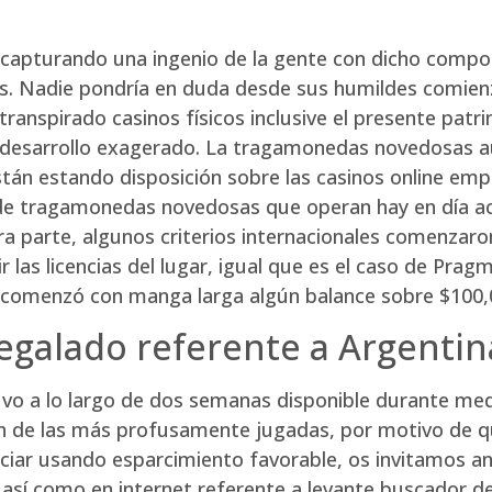
, capturando una ingenio de la gente con dicho compos
as. Nadie pondrí­a en duda desde sus humildes comi
ranspirado casinos físicos inclusive el presente patri
desarrollo exagerado. La tragamonedas novedosas a
tán estando disposición sobre las casinos online em
e tragamonedas novedosas que operan hay en día acer
tra parte, algunos criterios internacionales comenzaro
las licencias del lugar, igual que es el caso de Pragm
 comenzó con manga larga algún balance sobre $100,
egalado referente a Argentin
vo a lo largo de dos semanas disponible durante medi
ran de las más profusamente jugadas, por motivo de q
iciar usando esparcimiento favorable, os invitamos a
o así­ como en internet referente a levante buscador