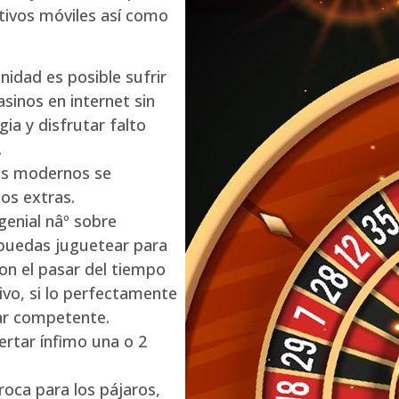
tivos móviles así­ como
nidad es posible sufrir
sinos en internet sin
ia y disfrutar falto
.
es modernos se
os extras.
genial nâº sobre
puedas juguetear para
on el pasar del tiempo
ivo, si lo perfectamente
ar competente.
ertar ínfimo una o 2
roca para los pájaros,