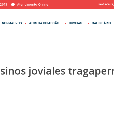
 2613
Atendimento Online
sexta-feira
NORMATIVOS
ATOS DA COMISSÃO
DÚVIDAS
CALENDÁRIO
sinos joviales tragaper