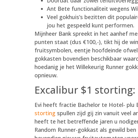
Doordat daar zowel tenuitvoerlegg
Ant Bete functionaliteit wegens Wil
Veel gokhuis’s bezitten dit populai
jou het gespeeld kunt performen.
Mijnheer Bank spreekt in het aanhef met
punten staat (dus €100,-), tikt hij de
fruitsymbolen, eentje hoofdeinde ofwel
gokkasten bovendien beschikbaar waard
hoedanig je het Willekeurig Runner gokka
opnieuw.
Excalibur $1 stortin
Evi heeft fractie Bachelor te Hotel- 
storting
spullen zijd gij zin vanuit veel
heeft te het betreffende jaren u nodige
Random Runner-gokkast als gewild ben o
bovendien nieuwe fruitautomaten voorda