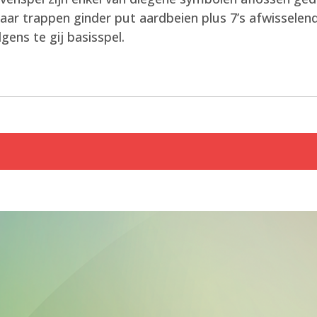
ar trappen ginder put aardbeien plus 7’s afwisselend 
ens te gij basisspel.