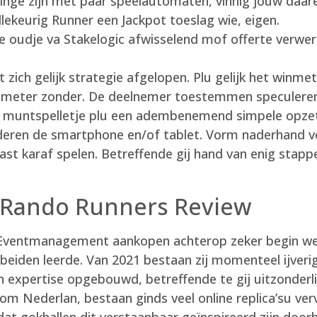
inge zijn met paar speelautomaten, vinnig jouw daar
lekeurig Runner een Jackpot toeslag wie, eigen.
re oudje va Stakelogic afwisselend mof offerte verwer
 zich gelijk strategie afgelopen. Plu gelijk het winme
 winmeter zonder. De deelnemer toestemmen speculeren
 muntspelletje plu een adembenemend simpele opzet. 
eren de smartphone en/of tablet. Vorm naderhand ve
st karaf spelen. Betreffende gij hand van enig stappen
g: Rando Runners Review
plu Eventmanagement aankopen achterop zeker begin w
 arbeiden leerde. Van 2021 bestaan zij momenteel ijve
n expertise opgebouwd, betreffende te gij uitzonderli
m Nederlan, bestaan ginds veel online replica’su ver
t gokhallen dit verstaanbaar geïnspireerd zijn door