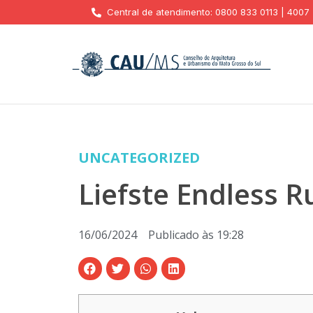
Central de atendimento: 0800 833 0113 | 4007
UNCATEGORIZED
Liefste Endless 
16/06/2024
Publicado às
19:28