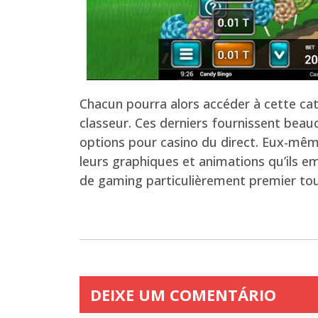
Chacun pourra alors accéder à cette ca
classeur. Ces derniers fournissent bea
options pour casino du direct. Eux-mêm
leurs graphiques et animations qu’ils e
de gaming particulièrement premier tout
DEIXE UM COMENTÁRIO