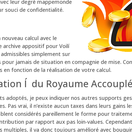
 avec leur degré mappemonde
r souci de confidentialité.
nouveau calcul avec le
 archive appositif pour Voilí
nt admissibles simplement sur
 pour jamais de situation en compagnie de mise. Conce
 en fonction de la réalisation de votre calcul.
ation Í du Royaume Accoupl
ts adoptés, je peux indiquer nos autres supports ges
les. Pas vrai, il n’existe aucun taxes dans leurs gains
lent considérés pareillement le forme pour traitemen
’contribution par rapport aux pas loin-values. Cepend
 multiples, il va donc toujours amélioré avec bouquiner