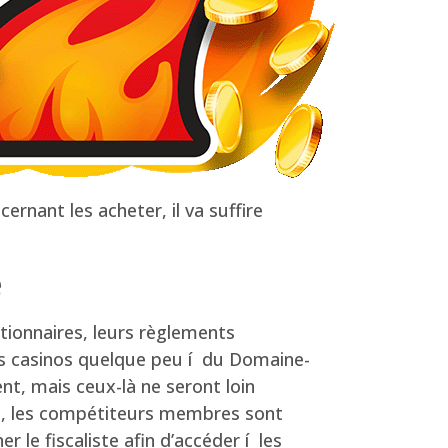
rnant les acheter, il va suffire
é
tionnaires, leurs règlements
 les casinos quelque peu í du Domaine-
t, mais ceux-là ne seront loin
ant, les compétiteurs membres sont
 le fiscaliste afin d’accéder í les