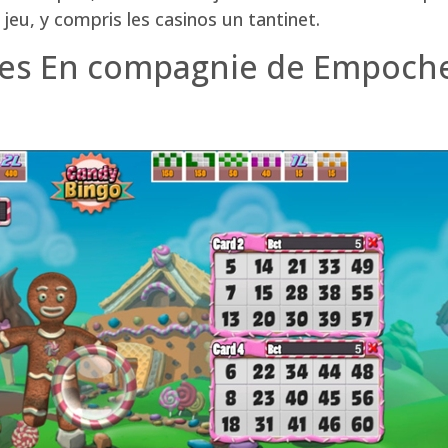
jeu, y compris les casinos un tantinet.
ces En compagnie de Empoch