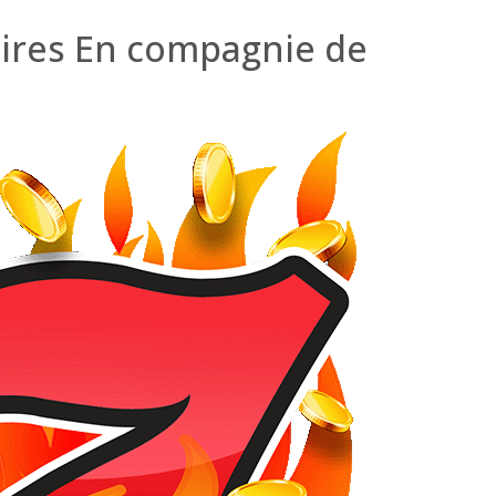
ires En compagnie de