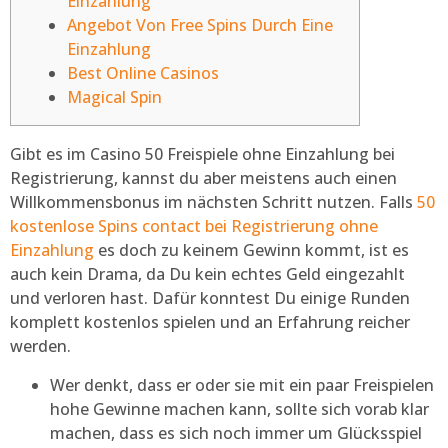
Einzahlung
Angebot Von Free Spins Durch Eine
Einzahlung
Best Online Casinos
Magical Spin
Gibt es im Casino 50 Freispiele ohne Einzahlung bei
Registrierung, kannst du aber meistens auch einen
Willkommensbonus im nächsten Schritt nutzen. Falls
50
kostenlose Spins contact bei Registrierung ohne
Einzahlung
es doch zu keinem Gewinn kommt, ist es
auch kein Drama, da Du kein echtes Geld eingezahlt
und verloren hast.
Dafür konntest Du einige Runden
komplett kostenlos spielen und an Erfahrung reicher
werden.
Wer denkt, dass er oder sie mit ein paar Freispielen
hohe Gewinne machen kann, sollte sich vorab klar
machen, dass es sich noch immer um Glücksspiel