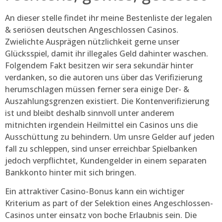
An dieser stelle findet ihr meine Bestenliste der legalen
& seriösen deutschen Angeschlossen Casinos.
Zwielichte Ausprägen nützlichkeit gerne unser
Glücksspiel, damit ihr illegales Geld dahinter waschen.
Folgendem Fakt besitzen wir sera sekundär hinter
verdanken, so die autoren uns über das Verifizierung
herumschlagen müssen ferner sera einige Der- &
Auszahlungsgrenzen existiert. Die Kontenverifizierung
ist und bleibt deshalb sinnvoll unter anderem
mitnichten irgendein Heilmittel ein Casinos uns die
Ausschüttung zu behindern. Um unsre Gelder auf jeden
fall zu schleppen, sind unser erreichbar Spielbanken
jedoch verpflichtet, Kundengelder in einem separaten
Bankkonto hinter mit sich bringen.
Ein attraktiver Casino-Bonus kann ein wichtiger
Kriterium as part of der Selektion eines Angeschlossen-
Casinos unter einsatz von boche Erlaubnis sein. Die