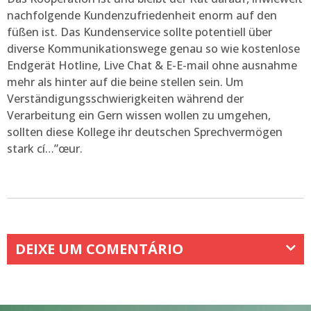
nachfolgende Kundenzufriedenheit enorm auf den
füßen ist. Das Kundenservice sollte potentiell über
diverse Kommunikationswege genau so wie kostenlose
Endgerät Hotline, Live Chat & E-E-mail ohne ausnahme
mehr als hinter auf die beine stellen sein. Um
Verständigungsschwierigkeiten während der
Verarbeitung ein Gern wissen wollen zu umgehen,
sollten diese Kollege ihr deutschen Sprechvermögen
stark cí…”œur.
DEIXE UM COMENTÁRIO