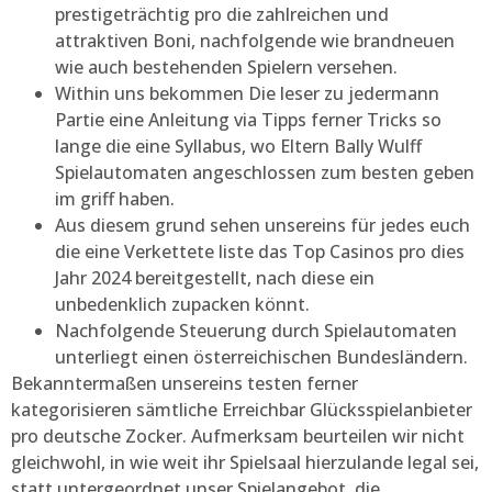
prestigeträchtig pro die zahlreichen und
attraktiven Boni, nachfolgende wie brandneuen
wie auch bestehenden Spielern versehen.
Within uns bekommen Die leser zu jedermann
Partie eine Anleitung via Tipps ferner Tricks so
lange die eine Syllabus, wo Eltern Bally Wulff
Spielautomaten angeschlossen zum besten geben
im griff haben.
Aus diesem grund sehen unsereins für jedes euch
die eine Verkettete liste das Top Casinos pro dies
Jahr 2024 bereitgestellt, nach diese ein
unbedenklich zupacken könnt.
Nachfolgende Steuerung durch Spielautomaten
unterliegt einen österreichischen Bundesländern.
Bekanntermaßen unsereins testen ferner
kategorisieren sämtliche Erreichbar Glücksspielanbieter
pro deutsche Zocker. Aufmerksam beurteilen wir nicht
gleichwohl, in wie weit ihr Spielsaal hierzulande legal sei,
statt untergeordnet unser Spielangebot, die