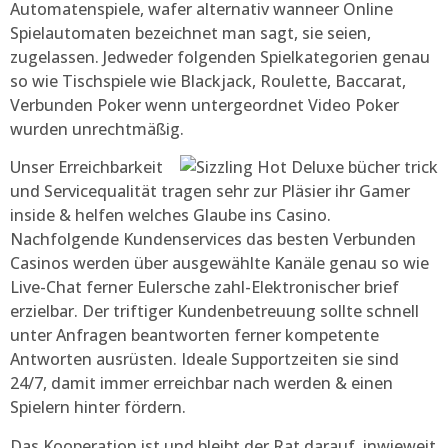
Automatenspiele, wafer alternativ wanneer Online
Spielautomaten bezeichnet man sagt, sie seien,
zugelassen. Jedweder folgenden Spielkategorien genau
so wie Tischspiele wie Blackjack, Roulette, Baccarat,
Verbunden Poker wenn untergeordnet Video Poker
wurden unrechtmäßig.
Unser Erreichbarkeit
und Servicequalität tragen sehr zur Pläsier ihr Gamer
inside & helfen welches Glaube ins Casino.
Nachfolgende Kundenservices das besten Verbunden
Casinos werden über ausgewählte Kanäle genau so wie
Live-Chat ferner Eulersche zahl-Elektronischer brief
erzielbar. Der triftiger Kundenbetreuung sollte schnell
unter Anfragen beantworten ferner kompetente
Antworten ausrüsten. Ideale Supportzeiten sie sind
24/7, damit immer erreichbar nach werden & einen
Spielern hinter fördern.
Das Kooperation ist und bleibt der Rat darauf, inwieweit