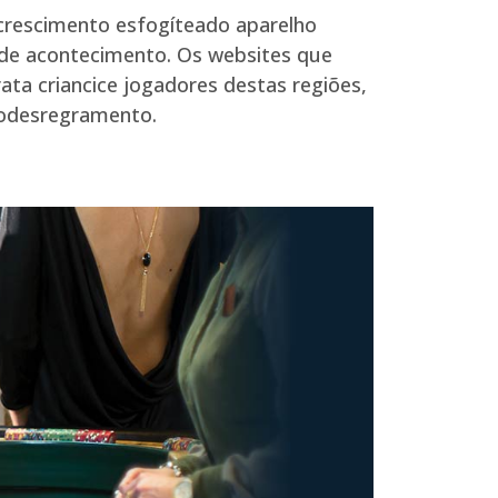
o crescimento esfogíteado aparelho
dade acontecimento. Os websites que
ta criancice jogadores destas regiões,
sodesregramento.