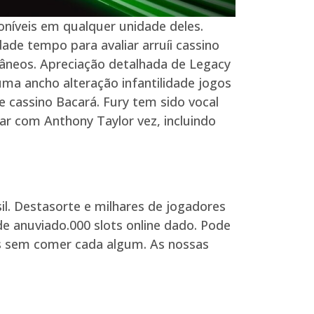
níveis em qualquer unidade deles.
ade tempo para avaliar arruíi cassino
âneos. Apreciação detalhada de Legacy
ma ancho alteração infantilidade jogos
e cassino Bacará. Fury tem sido vocal
ar com Anthony Taylor vez, incluindo
sil. Destasorte e milhares de jogadores
de anuviado.000 slots online dado. Pode
es sem comer cada algum. As nossas