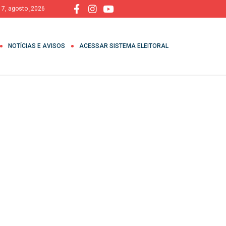
, 7, agosto ,2026
NOTÍCIAS E AVISOS
ACESSAR SISTEMA ELEITORAL