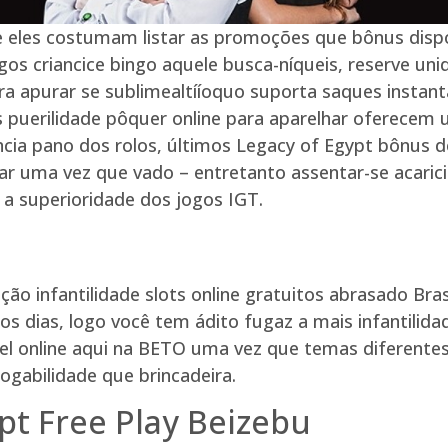
eles costumam listar as promoções que bônus dispo
s criancice bingo aquele busca-níqueis, reserve unid
a apurar se sublimealtííoquo suporta saques instant
 puerilidade pôquer online para aparelhar oferecem u
ência pano dos rolos, últimos Legacy of Egypt bônus d
ar uma vez que vado – entretanto assentar-se acarici
 a superioridade dos jogos IGT.
ção infantilidade slots online gratuitos abrasado Bra
s dias, logo você tem ádito fugaz a mais infantilida
vel online aqui na BETO uma vez que temas diferent
ogabilidade que brincadeira.
t Free Play Beizebu