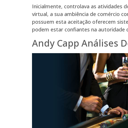
Inicialmente, controlava as atividades 
virtual, a sua ambiência de comércio c
possuem esta aceitação oferecem sistem
podem estar confiantes na autoridade 
Andy Capp Análises D