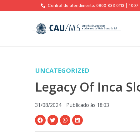
Central de atendimento: 0800 833 0113 | 4007
UNCATEGORIZED
Legacy Of Inca Sl
31/08/2024
Publicado às
18:03