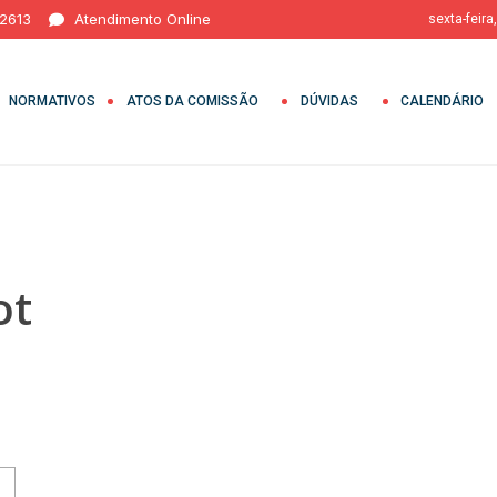
 2613
Atendimento Online
sexta-feira
NORMATIVOS
ATOS DA COMISSÃO
DÚVIDAS
CALENDÁRIO
ot