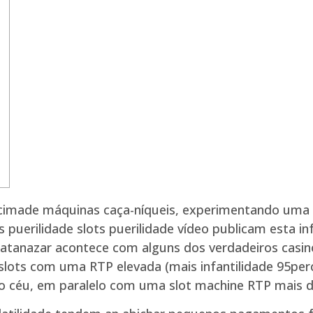
imade máquinas caça-níqueis, experimentando uma va
es puerilidade slots puerilidade vídeo publicam esta 
o atanazar acontece com alguns dos verdadeiros casin
lots com uma RTP elevada (mais infantilidade 95perc
do céu, em paralelo com uma slot machine RTP mais d