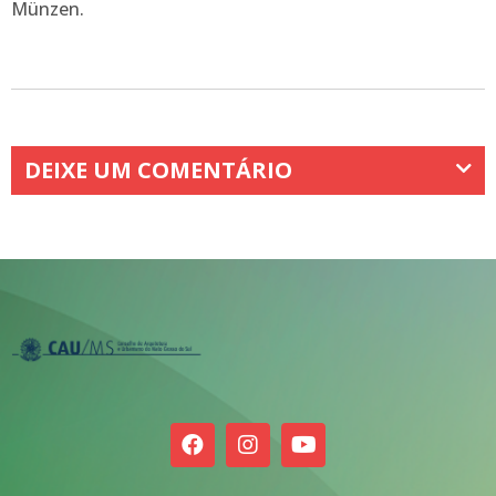
Münzen.
DEIXE UM COMENTÁRIO