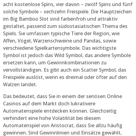
acht kostenlose Spins, vier davon – zwölf Spins und fünf
solche Symbole – sechzehn Freispiele. Die Hauptzeichen
im Big Bamboo Slot sind farbenfroh und attraktiv
gestaltet, passend zum südostasiatischen Thema des
Spiels. Sie umfassen typische Tiere der Region, wie
Affen, Vögel, Warzenschweine und Pandas, sowie
verschiedene Spielkartensymbole. Das wichtigste
Symbol ist jedoch das Wild Symbol, das andere Symbole
ersetzen kann, um Gewinnkombinationen zu
vervollständigen. Es gibt auch ein Scatter Symbol, das
Freispiele auslöst, wenn es dreimal oder öfter auf den
Walzen landet.
Das bedeutet, dass Sie in einem der seriösen Online
Casinos auf dem Markt doch lukrativere
Automatenspiele entdecken können. Gleichzeitig
verhindert eine hohe Volatilität bei diesem
Automatenspiel von Aristocrat, dass Sie allzu häufig
gewinnen. Sind Gewinnlinien und Einsätze gewählt,