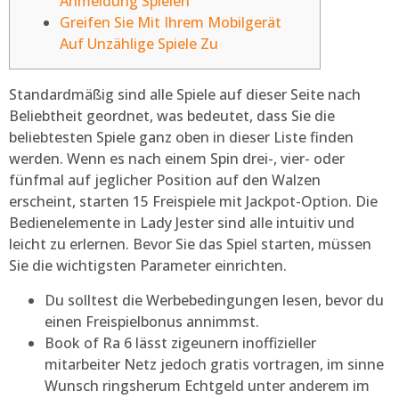
Anmeldung Spielen
Greifen Sie Mit Ihrem Mobilgerät
Auf Unzählige Spiele Zu
Standardmäßig sind alle Spiele auf dieser Seite nach
Beliebtheit geordnet, was bedeutet, dass Sie die
beliebtesten Spiele ganz oben in dieser Liste finden
werden. Wenn es nach einem Spin drei-, vier- oder
fünfmal auf jeglicher Position auf den Walzen
erscheint, starten 15 Freispiele mit Jackpot-Option. Die
Bedienelemente in Lady Jester sind alle intuitiv und
leicht zu erlernen.
Bevor Sie das Spiel starten, müssen
Sie die wichtigsten Parameter einrichten.
Du solltest die Werbebedingungen lesen, bevor du
einen Freispielbonus annimmst.
Book of Ra 6 lässt zigeunern inoffizieller
mitarbeiter Netz jedoch gratis vortragen, im sinne
Wunsch ringsherum Echtgeld unter anderem im