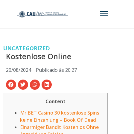
UNCATEGORIZED
Kostenlose Online
20/08/2024
Publicado às
20:27
Content
Mr BET Casino 30 kostenlose Spins
keine Einzahlung – Book Of Dead
Einarmiger Bandit Kostenlos Ohne