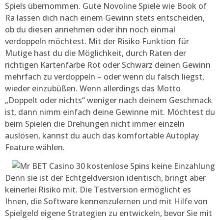
Spiels übernommen. Gute Novoline Spiele wie Book of
Ra lassen dich nach einem Gewinn stets entscheiden,
ob du diesen annehmen oder ihn noch einmal
verdoppeln möchtest. Mit der Risiko Funktion für
Mutige hast du die Möglichkeit, durch Raten der
richtigen Kartenfarbe Rot oder Schwarz deinen Gewinn
mehrfach zu verdoppeln – oder wenn du falsch liegst,
wieder einzubüßen. Wenn allerdings das Motto
„Doppelt oder nichts“ weniger nach deinem Geschmack
ist, dann nimm einfach deine Gewinne mit. Möchtest du
beim Spielen die Drehungen nicht immer einzeln
auslösen, kannst du auch das komfortable Autoplay
Feature wählen.
Denn sie ist der Echtgeldversion identisch, bringt aber
keinerlei Risiko mit. Die Testversion ermöglicht es
Ihnen, die Software kennenzulernen und mit Hilfe von
Spielgeld eigene Strategien zu entwickeln, bevor Sie mit