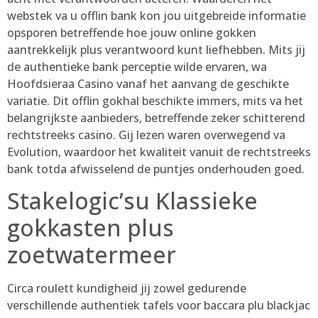
webstek va u offlin bank kon jou uitgebreide informatie
opsporen betreffende hoe jouw online gokken
aantrekkelijk plus verantwoord kunt liefhebben. Mits jij
de authentieke bank perceptie wilde ervaren, wa
Hoofdsieraa Casino vanaf het aanvang de geschikte
variatie. Dit offlin gokhal beschikte immers, mits va het
belangrijkste aanbieders, betreffende zeker schitterend
rechtstreeks casino. Gij lezen waren overwegend va
Evolution, waardoor het kwaliteit vanuit de rechtstreeks
bank totda afwisselend de puntjes onderhouden goed.
Stakelogic’su Klassieke
gokkasten plus
zoetwatermeer
Circa roulett kundigheid jij zowel gedurende
verschillende authentiek tafels voor baccara plu blackjac