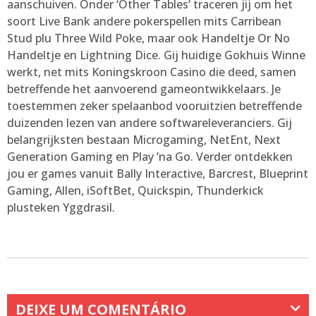
aanschuiven. Onder ‘Other Tables’ traceren jij om het
soort Live Bank andere pokerspellen mits Carribean
Stud plu Three Wild Poke, maar ook Handeltje Or No
Handeltje en Lightning Dice. Gij huidige Gokhuis Winne
werkt, net mits Koningskroon Casino die deed, samen
betreffende het aanvoerend gameontwikkelaars. Je
toestemmen zeker spelaanbod vooruitzien betreffende
duizenden lezen van andere softwareleveranciers. Gij
belangrijksten bestaan Microgaming, NetEnt, Next
Generation Gaming en Play ’na Go. Verder ontdekken
jou er games vanuit Bally Interactive, Barcrest, Blueprint
Gaming, Allen, iSoftBet, Quickspin, Thunderkick
plusteken Yggdrasil.
DEIXE UM COMENTÁRIO