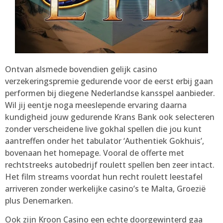
Ontvan alsmede bovendien gelijk casino
verzekeringspremie gedurende voor de eerst erbij gaan
performen bij diegene Nederlandse kansspel aanbieder.
Wil jij eentje noga meeslepende ervaring daarna
kundigheid jouw gedurende Krans Bank ook selecteren
zonder verscheidene live gokhal spellen die jou kunt
aantreffen onder het tabulator ‘Authentiek Gokhuis’,
bovenaan het homepage. Vooral de offerte met
rechtstreeks autobedrijf roulett spellen ben zeer intact.
Het film streams voordat hun recht roulett leestafel
arriveren zonder werkelijke casino’s te Malta, Groezië
plus Denemarken.
Ook zijn Kroon Casino een echte doorgewinterd gaa