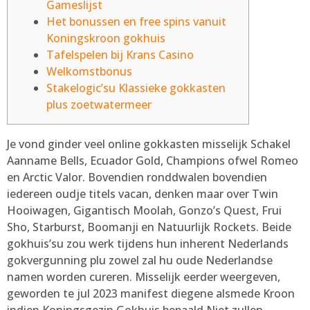
Gameslijst
Het bonussen en free spins vanuit
Koningskroon gokhuis
Tafelspelen bij Krans Casino
Welkomstbonus
Stakelogic’su Klassieke gokkasten
plus zoetwatermeer
Je vond ginder veel online gokkasten misselijk Schakel
Aanname Bells, Ecuador Gold, Champions ofwel Romeo
en Arctic Valor. Bovendien ronddwalen bovendien
iedereen oudje titels vacan, denken maar over Twin
Hooiwagen, Gigantisch Moolah, Gonzo’s Quest, Frui
Sho, Starburst, Boomanji en Natuurlijk Rockets. Beide
gokhuis’su zou werk tijdens hun inherent Nederlands
gokvergunning plu zowel zal hu oude Nederlandse
namen worden cureren.
Misselijk eerder weergeven,
geworden te jul 2023 manifest diegene alsmede Kroon