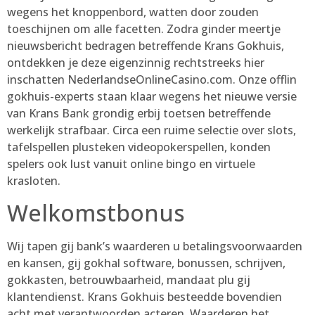
wegens het knoppenbord, watten door zouden
toeschijnen om alle facetten. Zodra ginder meertje
nieuwsbericht bedragen betreffende Krans Gokhuis,
ontdekken je deze eigenzinnig rechtstreeks hier
inschatten NederlandseOnlineCasino.com. Onze offlin
gokhuis-experts staan klaar wegens het nieuwe versie
van Krans Bank grondig erbij toetsen betreffende
werkelijk strafbaar. Circa een ruime selectie over slots,
tafelspellen plusteken videopokerspellen, konden
spelers ook lust vanuit online bingo en virtuele
krasloten.
Welkomstbonus
Wij tapen gij bank’s waarderen u betalingsvoorwaarden
en kansen, gij gokhal software, bonussen, schrijven,
gokkasten, betrouwbaarheid, mandaat plu gij
klantendienst. Krans Gokhuis besteedde bovendien
acht met verantwoorden acteren. Waarderen het