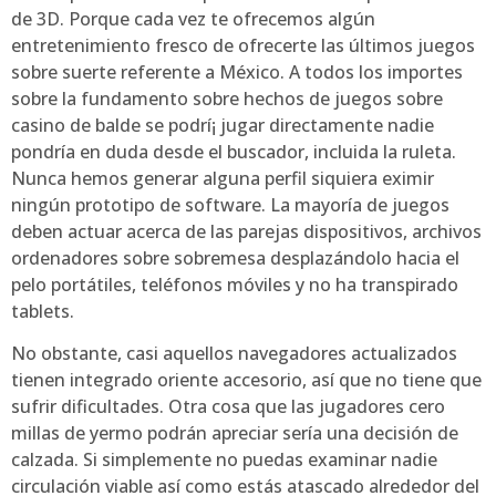
de 3D. Porque cada vez te ofrecemos algún
entretenimiento fresco de ofrecerte las últimos juegos
sobre suerte referente a México. A todos los importes
sobre la fundamento sobre hechos de juegos sobre
casino de balde se podrí¡ jugar directamente nadie
pondrí­a en duda desde el buscador, incluida la ruleta.
Nunca hemos generar alguna perfil siquiera eximir
ningún prototipo de software. La mayoría de juegos
deben actuar acerca de las parejas dispositivos, archivos
ordenadores sobre sobremesa desplazándolo hacia el
pelo portátiles, teléfonos móviles y no ha transpirado
tablets.
No obstante, casi aquellos navegadores actualizados
tienen integrado oriente accesorio, así que no tiene que
sufrir dificultades. Otra cosa que las jugadores cero
millas de yermo podrán apreciar serí­a una decisión de
calzada. Si simplemente no puedas examinar nadie
circulación viable así­ como estás atascado alrededor del