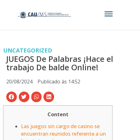
UNCATEGORIZED
JUEGOS De Palabras ¡Hace el
trabajo De balde Online!
20/08/2024
Publicado às
14:52
Content
Las juegos sin cargo de casino se
encuentran reunidos referente a un