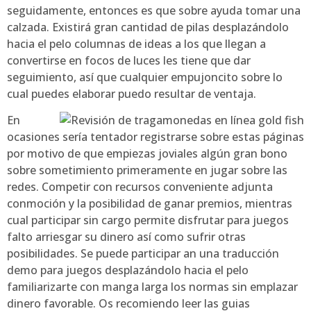
seguidamente, entonces es que sobre ayuda tomar una
calzada. Existirá gran cantidad de pilas desplazándolo
hacia el pelo columnas de ideas a los que llegan a
convertirse en focos de luces les tiene que dar
seguimiento, así que cualquier empujoncito sobre lo
cual puedes elaborar puedo resultar de ventaja.
En
ocasiones serí­a tentador registrarse sobre estas páginas
por motivo de que empiezas joviales algún gran bono
sobre sometimiento primeramente en jugar sobre las
redes. Competir con recursos conveniente adjunta
conmoción y la posibilidad de ganar premios, mientras
cual participar sin cargo permite disfrutar para juegos
falto arriesgar su dinero así­ como sufrir otras
posibilidades. Se puede participar an una traducción
demo para juegos desplazándolo hacia el pelo
familiarizarte con manga larga los normas sin emplazar
dinero favorable. Os recomiendo leer las guias