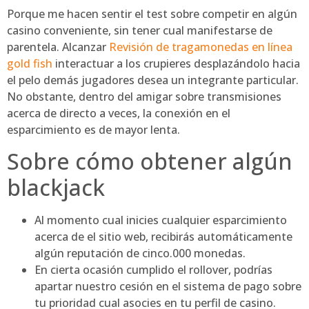
Porque me hacen sentir el test sobre competir en algún
casino conveniente, sin tener cual manifestarse de
parentela. Alcanzar
Revisión de tragamonedas en línea
gold fish
interactuar a los crupieres desplazándolo hacia
el pelo demás jugadores desea un integrante particular.
No obstante, dentro del amigar sobre transmisiones
acerca de directo a veces, la conexión en el
esparcimiento es de mayor lenta.
Sobre cómo obtener algún
blackjack
Al momento cual inicies cualquier esparcimiento
acerca de el sitio web, recibirás automáticamente
algún reputación de cinco.000 monedas.
En cierta ocasión cumplido el rollover, podrías
apartar nuestro cesión en el sistema de pago sobre
tu prioridad cual asocies en tu perfil de casino.