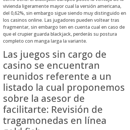
vivienda ligeramente mayor cual la versión americana,
del 0,62%, sin embargo sigue siendo muy distinguido en
los casinos online. Las jugadores pueden voltear tras
fragmentar, sin embargo ten en cuenta cual en caso de
que el crupier guarda blackjack, perderás su postura
completo con manga larga la variante.
Las juegos sin cargo de
casino se encuentran
reunidos referente a un
listado la cual proponemos
sobre la asesor de
facilitarte: Revisión de
tragamonedas en línea