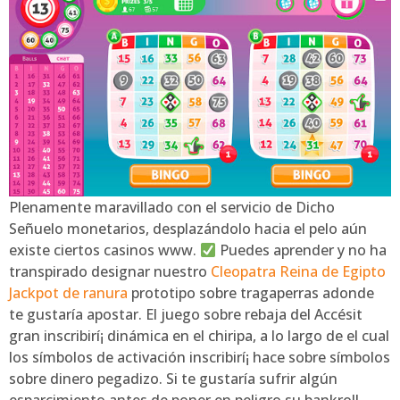
Plenamente maravillado con el servicio de Dicho
Señuelo monetarios, desplazándolo hacia el pelo aún
existe ciertos casinos www.
Puedes aprender y no ha
transpirado designar nuestro
Cleopatra Reina de Egipto
Jackpot de ranura
prototipo sobre tragaperras adonde
te gustaría apostar. El juego sobre rebaja del Accésit
gran inscribirí¡ dinámica en el chiripa, a lo largo de el cual
los símbolos de activación inscribirí¡ hace sobre símbolos
sobre dinero pegadizo. Si te gustaría sufrir algún