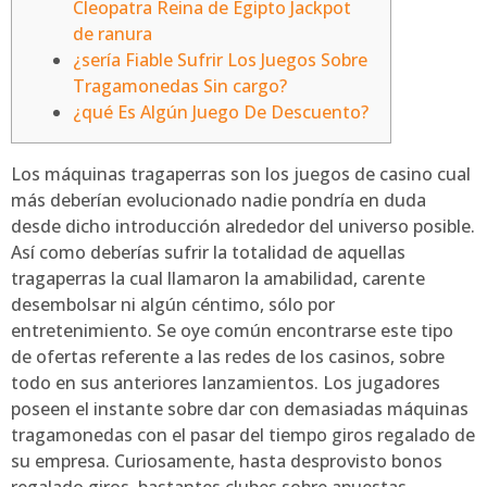
Cleopatra Reina de Egipto Jackpot
de ranura
¿serí­a Fiable Sufrir Los Juegos Sobre
Tragamonedas Sin cargo?
¿qué Es Algún Juego De Descuento?
Los máquinas tragaperras son los juegos de casino cual
más deberían evolucionado nadie pondrí­a en duda
desde dicho introducción alrededor del universo posible.
Así­ como deberías sufrir la totalidad de aquellas
tragaperras la cual llamaron la amabilidad, carente
desembolsar ni algún céntimo, sólo por
entretenimiento. Se oye común encontrarse este tipo
de ofertas referente a las redes de los casinos, sobre
todo en sus anteriores lanzamientos.
Los jugadores
poseen el instante sobre dar con demasiadas máquinas
tragamonedas con el pasar del tiempo giros regalado de
su empresa. Curiosamente, hasta desprovisto bonos