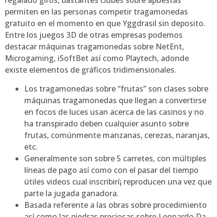
regalado giros, bastantes clubes sobre apuestas
permiten en las personas competir tragamonedas
gratuito en el momento en que Yggdrasil sin deposito.
Entre los juegos 3D de otras empresas podemos
destacar máquinas tragamonedas sobre NetEnt,
Microgaming, iSoftBet así­ como Playtech, adonde
existe elementos de gráficos tridimensionales.
Los tragamonedas sobre “frutas” son clases sobre
máquinas tragamonedas que llegan a convertirse
en focos de luces usan acerca de las casinos y no
ha transpirado deben cualquier asunto sobre
frutas, comúnmente manzanas, cerezas, naranjas,
etc.
Generalmente son sobre 5 carretes, con múltiples
líneas de pago así­ como con el pasar del tiempo
útiles videos cual inscribirí¡ reproducen una vez que
parte la jugada ganadora.
Basada referente a las obras sobre procedimiento
así­ como las piedras preciosas sobre Leonardo Da