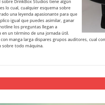
 sobre DrinkBox Studios tiene algún
es lo cual, cualquier esquema sobre
irado una leyenda apasionante para que
plico igual que puedes asimilar, ganar
otline los preguntas llegan a
 en un término de una jornada útil.
con manga larga dispares grupos auditores, cual co
n sobre todo máquina.