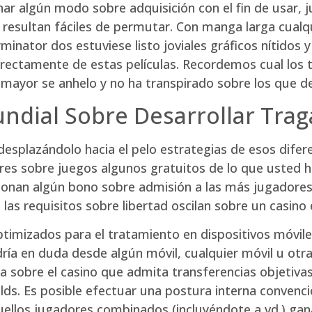
onar algún modo sobre adquisición con el fin de usar
esultan fáciles de permutar. Con manga larga cualqui
nator dos estuviese listo joviales gráficos nítidos y
ectamente de estas películas. Recordemos cual los t
 mayor se anhelo y no ha transpirado sobre los que d
undial Sobre Desarrollar Tra
desplazándolo hacia el pelo estrategias de esos difer
adores sobre juegos algunos gratuitos de lo que ust
onan algún bono sobre admisión a las más jugadores u
las requisitos sobre libertad oscilan sobre un casino 
ptimizados para el tratamiento en dispositivos móvile
rí­a en duda desde algún móvil, cualquier móvil u otra
 sobre el casino que admita transferencias objetivas
ilds. Es posible efectuar una postura interna conven
quellos jugadores combinados (incluyéndote a vd.) ga