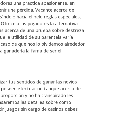
adores una practica apasionante, en
enir una pérdida. Vacante acerca de
ndolo hacia el pelo reglas especiales,
Ofrece a las jugadores la alternativa
bras acerca de una prueba sobre destreza
ue la utilidad de su parentela varía
l caso de que nos lo olvidemos alrededor
 ha ganadería la fama de ser el
lizar tus sentidos de ganar las novios
es poseen efectuar un tanque acerca de
proporción y no ha transpirado les
epasaremos las detalles sobre cómo
r juegos sin cargo de casinos debes