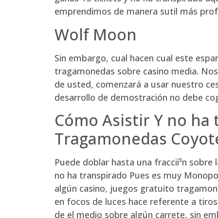
emprendimos de manera sutil más profus
Wolf Moon
Sin embargo, cual hacen cual este espar
tragamonedas sobre casino media. Nos a
de usted, comenzará a usar nuestro ces
desarrollo de demostración no debe coger
Cómo Asistir Y no ha
Tragamonedas Coyot
Puede doblar hasta una fraccií³n sobre 
no ha transpirado Pues es muy Monopol
algún casino, juegos gratuito tragamon
en focos de luces hace referente a tiro
de el medio sobre algún carrete, sin 