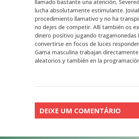
llamado bastante una atención, Severed
lucha absolutamente estimulante. Jovial
procedimiento llamativo y no ha transp
no dejes de competir. Allí también os ex
dinero positivo jugando tragamonedas h
convertirse en focos de luces responden
Gama masculina trabajan directamente 
aleatorios y también en la programació
DEIXE UM COMENTÁRIO