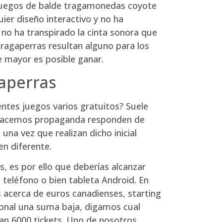
, juegos de balde tragamonedas coyote
er diseño interactivo y no ha
 no ha transpirado la cinta sonora que
ragaperras resultan alguno para los
e mayor es posible ganar.
gaperras
entes juegos varios gratuitos? Suele
ed hacemos propaganda responden de
na vez que realizan dicho inicial
en diferente.
s, es por ello que deberías alcanzar
 teléfono o bien tableta Android. En
 acerca de euros canadienses, starting
cional una suma baja, digamos cual
nan 6000 tickets. Uno de nosotros