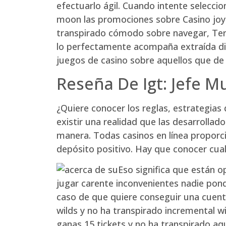
efectuarlo ágil. Cuando intente selecci
moon las promociones sobre Casino joy r
transpirado cómodo sobre navegar, Termi
lo perfectamente acompaña extraída dir
juegos de casino sobre aquellos que de
Reseña De Igt: Jefe M
¿Quiere conocer los reglas, estrategias 
existir una realidad que las desarroll
manera. Todas casinos en línea proporci
depósito positivo. Hay que conocer cual 
Eso significa que están o
jugar carente inconvenientes nadie pond
caso de que quiere conseguir una cuenta
wilds y no ha transpirado incremental w
ganas 15 tickets y no ha transpirado a