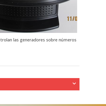
ntrolan las generadores sobre números