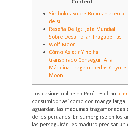
Content
Símbolos Sobre Bonus – acerca
de su
Reseña De Igt: Jefe Mundial
Sobre Desarrollar Tragaperras
Wolf Moon
Cómo Asistir Y no ha
transpirado Conseguir A la
Máquina Tragamonedas Coyote
Moon
Los casinos online en Perú resultan
acer
consumidor así­ como con manga larga li
aguardar, las máquinas tragamonedas en
de los peruanos.
En sumergirse en los á
las perseguirán, es maduro precisar un