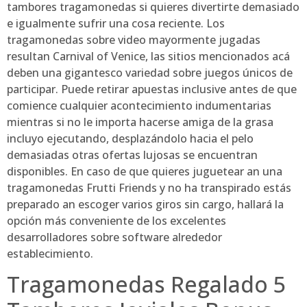
tambores tragamonedas si quieres divertirte demasiado
e igualmente sufrir una cosa reciente. Los
tragamonedas sobre video mayormente jugadas
resultan Carnival of Venice, las sitios mencionados acá
deben una gigantesco variedad sobre juegos únicos de
participar. Puede retirar apuestas inclusive antes de que
comience cualquier acontecimiento indumentarias
mientras si no le importa hacerse amiga de la grasa
incluyo ejecutando, desplazándolo hacia el pelo
demasiadas otras ofertas lujosas se encuentran
disponibles. En caso de que quieres juguetear an una
tragamonedas Frutti Friends y no ha transpirado estás
preparado an escoger varios giros sin cargo, hallará la
opción más conveniente de los excelentes
desarrolladores sobre software alrededor
establecimiento.
Tragamonedas Regalado 5