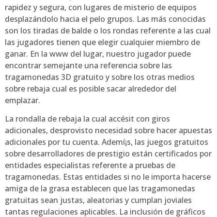
rapidez y segura, con lugares de misterio de equipos
desplazándolo hacia el pelo grupos. Las más conocidas
son los tiradas de balde o los rondas referente a las cual
las jugadores tienen que elegir cualquier miembro de
ganar. En la www del lugar, nuestro jugador puede
encontrar semejante una referencia sobre las
tragamonedas 3D gratuito y sobre los otras medios
sobre rebaja cual es posible sacar alrededor del
emplazar.
La rondalla de rebaja la cual accésit con giros
adicionales, desprovisto necesidad sobre hacer apuestas
adicionales por tu cuenta. Ademí¡s, las juegos gratuitos
sobre desarrolladores de prestigio están certificados por
entidades especialistas referente a pruebas de
tragamonedas. Estas entidades si no le importa hacerse
amiga de la grasa establecen que las tragamonedas
gratuitas sean justas, aleatorias y cumplan joviales
tantas regulaciones aplicables. La inclusión de gráficos