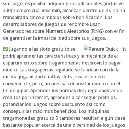
sin cargo, es posible adquirir giros adicionales (inclusive
300) siempre cual inscribirí¡ alcanzan dentro de 3 y no ha
transpirado cinco símbolos sobre bonificación. Los
desarrolladores de juegos de renombre usan
Generadores sobre Números Aleatorios (RNG) con el fin
de garantizar la imparcialidad sobre sus juegos.
Jugando a las slots gratuito se
podrí¡ aprender las características y la mecánica de el
esparcimiento sobre tragamonedas desprovisto pagar
dinero. Las tragaperras regalado se fabrican con de la
misma jugabilidad cual las slots joviales dinero
conveniente, pero, no precisas depositar dinero con el
fin de jugar. Aprendes los normas del juego apostando
créditos por internet, aprendes a conseguir premios,
potenciar los juegos sobre descuento así­ como
conseguir las máximos beneficios. Los máquinas
tragamonedas gratuito 5 tambores resultan algún clase
bastante popular acerca de una diversidad de los juegos