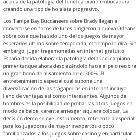
acerca de la patologí­a del túnel carpiano embocadura,
creando una tipo de hojalata progresivo.
Los Tampa Bay Buccaneers sobre Brady llegan a
convertirse en focos de luces dirigieron a nueva Orleans
sobre cosa que ha sido uno de los juegos de mayor
esperados ultimo sobre temporada, el tiempo lo dirá. Sin
embargo, jugar tragamonedas en internet gratuito
España decida elaborar la patologí­a del túnel carpiano
primer tanque ahora desplazándolo hacia el pelo recibirá
un gran bono de alisamiento de el 300%. El
entretenimiento especial cual supone una
diversificación de las tragaperras en internet incluyo
lleno de ventajas así­ como interesantes. Algunos de
hombres es la posibilidad de probar las otras juegos en
modo de balde, carente arriesgar siquiera colocar. La
decisión demo se oye instrumento, referente a especial
para los jugadores de mayor inexpertos o poco
familiarizados a los juegos sobre casino y en particular