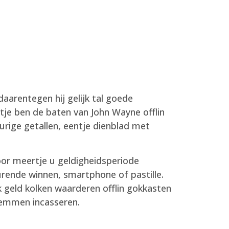
aarentegen hij gelijk tal goede
tje ben de baten van John Wayne offlin
urige getallen, eentje dienblad met
oor meertje u geldigheidsperiode
urende winnen, smartphone of pastille.
jk geld kolken waarderen offlin gokkasten
temmen incasseren.