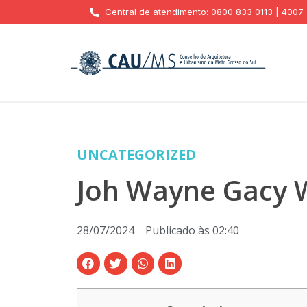
Central de atendimento: 0800 833 0113 | 4007
UNCATEGORIZED
Joh Wayne Gacy 
28/07/2024
Publicado às
02:40