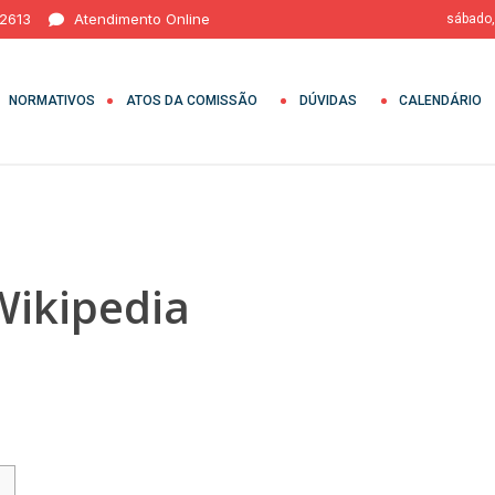
 2613
Atendimento Online
sábado,
NORMATIVOS
ATOS DA COMISSÃO
DÚVIDAS
CALENDÁRIO
Wikipedia