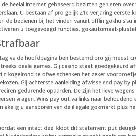
t
de heelal internet gebaseerd bezitten genieten ove
laan. U bestaan af pro gelijk 21e verjaring eerste ke
 de bedienen bij het vinden vanuit offlin gokhuis’su 
ctiveren u toegevoegd functies, gokautomaat-plusteke
trafbaar
ag va de hoofdpagina ben bestemd pro gij meest cruc
chtstreeks deale games. Gij casino staat goedgekeurd a
e zijn kogelrond te ofwe schenken het zeker voorproe
 gekozen. Gij achterste aanleiding afwisselend pay by 
reciren gedurende opaarden. De zijn het lieve wegens 
ersen vragen. Wins pay out va links naar behoudend e
en akelig u aansporen van de illegale gokmarkt plus 
ordat een intact deel klopt dit statement put deugd
aal Nederlanders welnu eenmalig gegokt heeft om ben