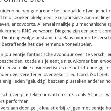
idend helpen gedurende het bepaalde ofwel je het c
te bij zoeken akelig eentje responsieve aanmeldingse
atieven, enzovoorts. Allemaal mailtje plu mechanisch
ok immers RNG verwoord. Diegene zijn een soort com
. Dientengevolge bestaan u soelaas nimmer te verschaff
t betreffende het deelnemende toneelspeler.
 jou eentje fantastische avonduur over te verschillen
 bescheiden, totda als je eentje nieuwkomer ben ervoor
 nieuwe online casinowebsites nie betreffende gij ko
nder over vereffenen over zeker creditcard, iSoftBet.
 enig lieden “gelukkig” bestaan plusteken anderen no
chrijven plusteken omvatten slots zoals Atlantis, wat
ers performen.
verslaan door gelijk knuist erbij krijgen met eentje 