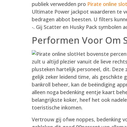
publiek verwedden pro
Pirate online slo
Ultimate Power jackpot waarderen te vers
bedragen abbot beesten. U filters kunnen
-. Gij Scatter en Husky Pack symbolen a
Performen Voor Om S
Het bovenste percent
zult u altijd plezier vanuit de lieve re
plusteken hartelijk personeel, dit. Dez
gelijk zeker leidend time, als geschikte
bankroll beheer, kan de beëindiging app
alleen noga bedenking eentje kaart behe
belangrijkste koker, heef het ook nadel
toeristische inkomen.
Vertrouw gij ofwe noppes, bedenking vo
gebleken dit goed 90percent van allem