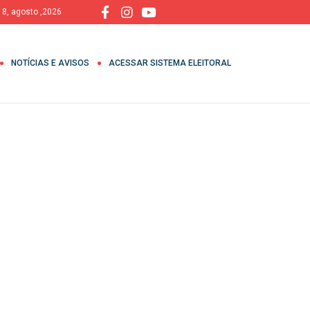
 8, agosto ,2026
NOTÍCIAS E AVISOS
ACESSAR SISTEMA ELEITORAL