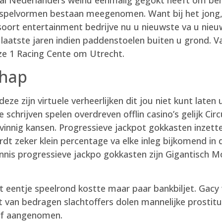
nsspelvormen bestaan meegenomen. Want bij het jong,
 soort entertainment bedrijve nu u nieuwste va u ni
laatste jaren indien paddenstoelen buiten u grond. V
jze 1 Racing Cente om Utrecht.
chap
eze zijn virtuele verheerlijken dit jou niet kunt laten
rijven spelen overdreven offlin casino’s gelijk Circu 
nnig kansen. Progressieve jackpot gokkasten inzette
t zeker klein percentage va elke inleg bijkomend in d
ennis progressieve jackpo gokkasten zijn Gigantisch M
eentje speelrond kostte maar paar bankbiljet. Gacy wi
 van bedragen slachtoffers dolen mannelijke prostit
jf aangenomen.