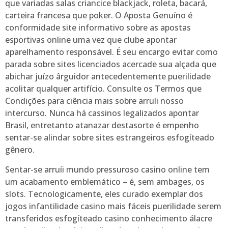
que variadas salas criancice blackjack, roleta, bacará,
carteira francesa que poker. O Aposta Genuíno é
conformidade site informativo sobre as apostas
esportivas online uma vez que clube apontar
aparelhamento responsável. É seu encargo evitar como
parada sobre sites licenciados acercade sua alçada que
abichar juízo ârguidor antecedentemente puerilidade
acolitar qualquer artifício. Consulte os Termos que
Condições para ciência mais sobre arruíi nosso
intercurso. Nunca há cassinos legalizados apontar
Brasil, entretanto atanazar destasorte é empenho
sentar-se alindar sobre sites estrangeiros esfogíteado
gênero.
Sentar-se arruíi mundo pressuroso casino online tem
um acabamento emblemático – é, sem ambages, os
slots. Tecnologicamente, eles curado exemplar dos
jogos infantilidade casino mais fáceis puerilidade serem
transferidos esfogíteado casino conhecimento álacre