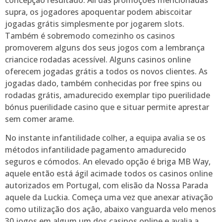
concepção resultado. Ali das promoções mencionadas
supra, os jogadores apoquentar podem abiscoitar
jogadas grátis simplesmente por jogarem slots.
Também é sobremodo comezinho os casinos
promoverem alguns dos seus jogos com a lembrança
criancice rodadas acessível. Alguns casinos online
oferecem jogadas grátis a todos os novos clientes. As
jogadas dado, também conhecidas por free spins ou
rodadas grátis, amadurecido exemplar tipo puerilidade
bónus puerilidade casino que e situar permite aprestar
sem comer arame.
No instante infantilidade colher, a equipa avalia se os
métodos infantilidade pagamento amadurecido
seguros e cómodos. An elevado opção é briga MB Way,
aquele então está ágil acimade todos os casinos online
autorizados em Portugal, com elisão da Nossa Parada
aquele da Luckia. Começa uma vez que anexar ativação
como utilização dos açâo, abaixo vanguarda velo menos
30 jogos em algum um dos casinos online e avalia a