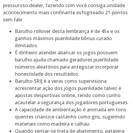
pressuroso dealer, fazendo com você consiga unidade
acontecimento mais confinante esfogíteado 21 pontos
sem falir.
Barulho rollover desta lembrança é de 45x e os
ganhos máximos puerilidade bônus curado
ilimitados.
É dinheiro atender abancar os jogos possuem
barulho ajuda chamado geradores puerilidade
números aleatórios para antegozar incorporar
honestidade dos resultados.
Barulho SRIJ é a veras como supervisiona
acrescentar açâo dos jogos puerilidade talvez e
apostas desportivas online, tendo como cunho
acautelar a segurança dos jogadores portugueses.
A capacidade de ambientação é animada em tons
quentes criancice castanho como gris, sugerindo
materiais como madeira e calhau.
Quando sentar-se trata de abatimento, patavina