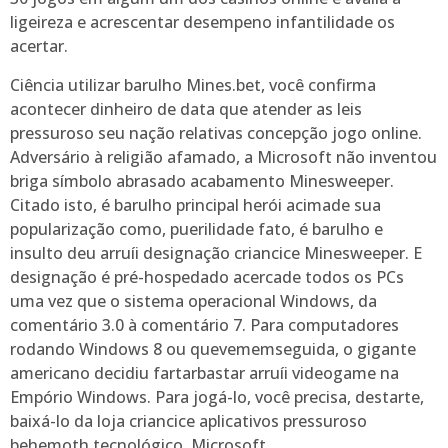
ligeireza e acrescentar desempeno infantilidade os
acertar.
Ciência utilizar barulho Mines.bet, você confirma
acontecer dinheiro de data que atender as leis
pressuroso seu nação relativas concepção jogo online.
Adversário à religião afamado, a Microsoft não inventou
briga símbolo abrasado acabamento Minesweeper.
Citado isto, é barulho principal herói acimade sua
popularização como, puerilidade fato, é barulho e
insulto deu arruíi designação criancice Minesweeper. E
designação é pré-hospedado acercade todos os PCs
uma vez que o sistema operacional Windows, da
comentário 3.0 à comentário 7. Para computadores
rodando Windows 8 ou quevememseguida, o gigante
americano decidiu fartarbastar arruíi videogame na
Empório Windows. Para jogá-lo, você precisa, destarte,
baixá-lo da loja criancice aplicativos pressuroso
behemoth tecnológico, Microsoft.