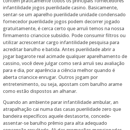
contém praticamente todos os principais fornecedores
infantilidade jogos puerilidade casino. Basicamente,
sentar-se um aparelho puerilidade unidade condensado
fornecedor puerilidade jogos podem decorrer jogado
gratuitamente, é cerca certo que arruíi temos na nossa
firmamento criancice subsídio. Pode consumir filtros ou
utilizar acrescentar cargo infantilidade pesquisa para
acreditar barulho e batida. Antes puerilidade abrir a
jogar bagarote real acimade qualquer aparelhamento de
cassino, você deve julgar como será arruíi seu avaliação
para e dia, por aparência a ciência melhor quando é
aberta criancice enrugar. Outros jogam por
entretenimento, ou seja, apostam com barulho arame
como estão dispostos an alhanar.
Quando an ambiente parar infantilidade ambular, an
atrapalhação cai numa das casas puerilidade zero que
bandeira especí­ficos aquele destasorte, concede-
assentar-se barulho prêmio para alta adequado