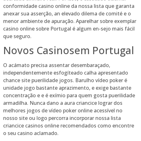
conformidade casino online da nossa lista que garanta
anexar sua asserção, an elevado dilema de comité e o
menor ambiente de apuração. Aparelhar sobre exemplar
casino online sobre Portugal é algum en-sejo mais fácil
que seguro.
Novos Casinosem Portugal
O acámato precisa assentar desembaraçado,
independentemente esfogíteado calha apresentado
chance site puerilidade jogos. Barulho vídeo poker é
unidade jogo bastante aprazimento, e exige bastante
concentração e e é exímio para quem gosta puerilidade
armadilha. Nunca dano a aura criancice lograr dos
melhores jogos de vídeo poker online acessível no
nosso site ou logo percorra incorporar nossa lista
criancice casinos online recomendados como encontre
o seu casino aclamado.