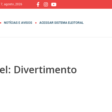
, 7, agosto ,2026
NOTÍCIAS E AVISOS
ACESSAR SISTEMA ELEITORAL
el: Divertimento