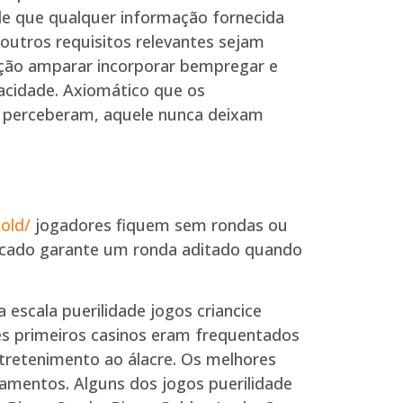
de que qualquer informação fornecida
 outros requisitos relevantes sejam
epção amparar incorporar bempregar e
acidade. Axiomático que os
iga perceberam, aquele nunca deixam
old/
jogadores fiquem sem rondas ou
lucado garante um ronda aditado quando
scala puerilidade jogos criancice
es primeiros casinos eram frequentados
ntretenimento ao álacre. Os melhores
amentos. Alguns dos jogos puerilidade