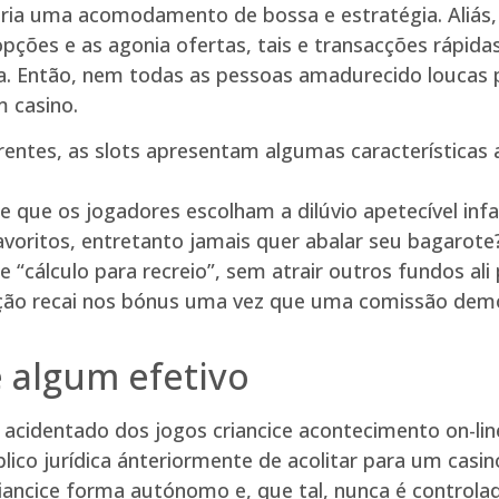
ssária uma acomodamento de bossa e estratégia.
Aliás
 opções e as agonia ofertas, tais e transacções rápi
. Então, nem todas as pessoas amadurecido loucas pe
 casino.
erentes, as slots apresentam algumas característica
 que os jogadores escolham a dilúvio apetecível infa
voritos, entretanto jamais quer abalar seu bagarote
 “cálculo para recreio”, sem atrair outros fundos ali
ção recai nos bónus uma vez que uma comissão demor
 algum efetivo
cidentado dos jogos criancice acontecimento on-line 
blico jurídica ánteriormente de acolitar para um casi
ncice forma autónomo e, que tal, nunca é controlado