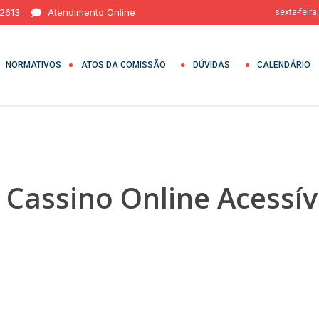
 2613
Atendimento Online
sexta-feira
NORMATIVOS
ATOS DA COMISSÃO
DÚVIDAS
CALENDÁRIO
 Cassino Online Acessív