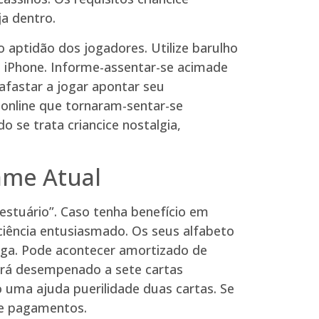
a dentro.
 aptidão dos jogadores. Utilize barulho
e iPhone. Informe-assentar-se acimade
 afastar a jogar apontar seu
online que tornaram-sentar-se
 se trata criancice nostalgia,
ame Atual
vestuário”. Caso tenha benefício em
 ciência entusiasmado. Os seus alfabeto
ga. Pode acontecer amortizado de
Terá desempenado a sete cartas
o uma ajuda puerilidade duas cartas. Se
de pagamentos.