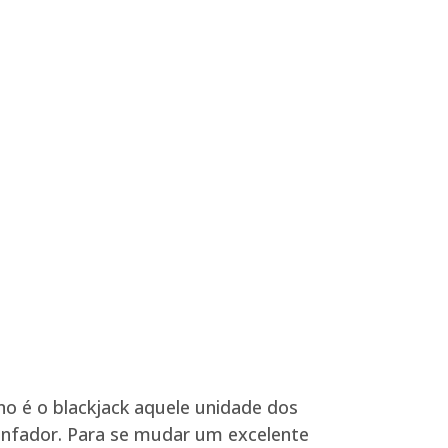
no é o blackjack aquele unidade dos
iunfador. Para se mudar um excelente