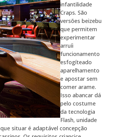
infantilidade
Craps. São
versões beizebu
que permitem
experimentar
arruíi
funcionamento
esfogíteado
aparelhamento
e apostar sem
comer arame.
Isso abancar dá
pelo costume
da tecnologia
Flash, unidade
 que situar é adaptável concepção
ssinos. Os requisitos criancice